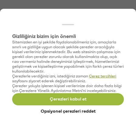
Gizliliğiniz bizim için önemli
Sitemizden en iyi şekilde faydalanabilmeniz için, amaçlarla
sınırlı ve gizliliğe uygun olacak şekilde çerezler aracılığıyla
kişisel verileriniz işlenmektedir. Bu web sitesinin çalışması için
gerekli olan çerezler zorunlu olarak kullanılmakta olup, açık
rıza vermeniz halinde deneyiminizi iyileştirmek, hizmetlerimizi
geliştirmek ve kişiselleştirme yapabilmek için farklı çerez türleri
kullanılabilecektir.
Çerezlerle verdiğiniz izni, istediğiniz zaman
Çerez tercihleri
sayfasını ziyaret ederek değiştirebilirsiniz.
Çerezler yoluyla işlenen kişisel verilerinize dair daha fazla bilgi
için Çerezlere Yönelik Aydınlatma Metni'ni inceleyebilirsiniz.
Çerezleri kabul et
Opsiyonel çerezleri reddet