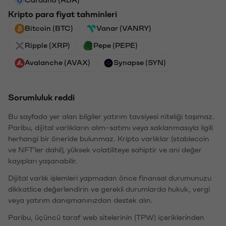
Cardano (ADA)
Kripto para fiyat tahminleri
Bitcoin (BTC)
Vanar (VANRY)
Ripple (XRP)
Pepe (PEPE)
Avalanche (AVAX)
Synapse (SYN)
Sorumluluk reddi
Bu sayfada yer alan bilgiler yatırım tavsiyesi niteliği taşımaz.
Paribu, dijital varlıkların alım-satımı veya saklanmasıyla ilgili
herhangi bir öneride bulunmaz. Kripto varlıklar (stablecoin
ve NFT'ler dahil), yüksek volatiliteye sahiptir ve ani değer
kayıpları yaşanabilir.
Dijital varlık işlemleri yapmadan önce finansal durumunuzu
dikkatlice değerlendirin ve gerekli durumlarda hukuk, vergi
veya yatırım danışmanınızdan destek alın.
Paribu, üçüncü taraf web sitelerinin (TPW) içeriklerinden