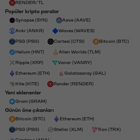
RENDER/TL
Popüler kripto paralar
Synapse (SYN)
Aave (AAVE)
Ankr (ANKR)
Waves (WAVES)
PSG (PSG)
Cartesi (CTSI)
Bitcoin (BTC)
Helium (HNT)
Alien Worlds (TLM)
Ripple (XRP)
Vanar (VANRY)
Ethereum (ETH)
Galatasaray (GAL)
Kite (KITE)
Render (RENDER)
Yeni eklenenler
Gram (GRAM)
Günün öne çıkanları
Bitcoin (BTC)
Ethereum (ETH)
PSG (PSG)
Stellar (XLM)
Tron (TRX)