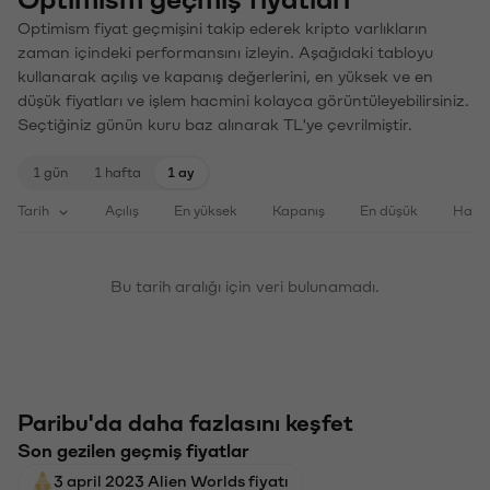
Optimism geçmiş fiyatları
Optimism fiyat geçmişini takip ederek kripto varlıkların
zaman içindeki performansını izleyin. Aşağıdaki tabloyu
kullanarak açılış ve kapanış değerlerini, en yüksek ve en
düşük fiyatları ve işlem hacmini kolayca görüntüleyebilirsiniz.
Seçtiğiniz günün kuru baz alınarak TL'ye çevrilmiştir.
1 gün
1 hafta
1 ay
Tarih
Açılış
En yüksek
Kapanış
En düşük
Haci
Bu tarih aralığı için veri bulunamadı.
Paribu'da daha fazlasını keşfet
Son gezilen geçmiş fiyatlar
3 april 2023 Alien Worlds fiyatı