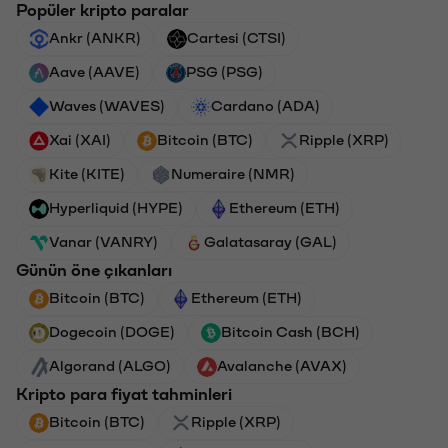
Popüler kripto paralar
Ankr (ANKR)
Cartesi (CTSI)
Aave (AAVE)
PSG (PSG)
Waves (WAVES)
Cardano (ADA)
Xai (XAI)
Bitcoin (BTC)
Ripple (XRP)
Kite (KITE)
Numeraire (NMR)
Hyperliquid (HYPE)
Ethereum (ETH)
Vanar (VANRY)
Galatasaray (GAL)
Günün öne çıkanları
Bitcoin (BTC)
Ethereum (ETH)
Dogecoin (DOGE)
Bitcoin Cash (BCH)
Algorand (ALGO)
Avalanche (AVAX)
Kripto para fiyat tahminleri
Bitcoin (BTC)
Ripple (XRP)