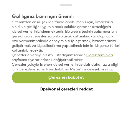
Gizliliğiniz bizim için önemli
Sitemizden en iyi şekilde faydalanabilmeniz için, amaçlarla
sınırlı ve gizliliğe uygun olacak şekilde çerezler aracılığıyla
kişisel verileriniz işlenmektedir. Bu web sitesinin çalışması için
gerekli olan çerezler zorunlu olarak kullanılmakta olup, açık
rıza vermeniz halinde deneyiminizi iyileştirmek, hizmetlerimizi
geliştirmek ve kişiselleştirme yapabilmek için farklı çerez türleri
kullanılabilecektir.
Çerezlerle verdiğiniz izni, istediğiniz zaman
Çerez tercihleri
sayfasını ziyaret ederek değiştirebilirsiniz.
Çerezler yoluyla işlenen kişisel verilerinize dair daha fazla bilgi
için Çerezlere Yönelik Aydınlatma Metni'ni inceleyebilirsiniz.
Çerezleri kabul et
Opsiyonel çerezleri reddet
Paribu’yu keşfet