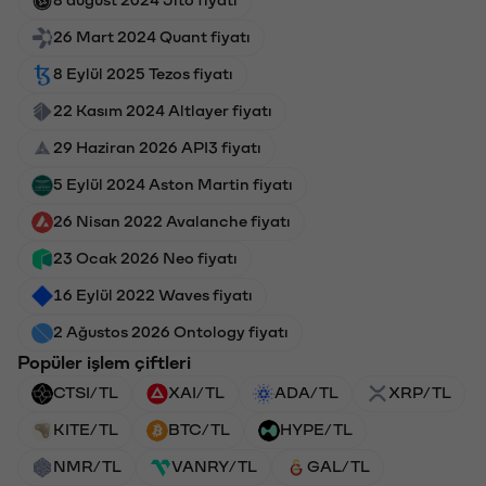
26 Mart 2024 Quant fiyatı
8 Eylül 2025 Tezos fiyatı
22 Kasım 2024 Altlayer fiyatı
29 Haziran 2026 API3 fiyatı
5 Eylül 2024 Aston Martin fiyatı
26 Nisan 2022 Avalanche fiyatı
23 Ocak 2026 Neo fiyatı
16 Eylül 2022 Waves fiyatı
2 Ağustos 2026 Ontology fiyatı
Popüler işlem çiftleri
CTSI/TL
XAI/TL
ADA/TL
XRP/TL
KITE/TL
BTC/TL
HYPE/TL
NMR/TL
VANRY/TL
GAL/TL