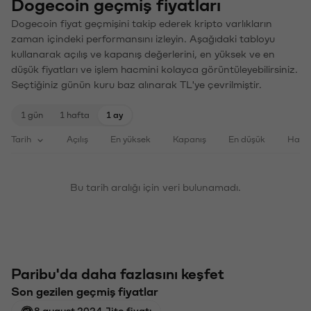
Dogecoin geçmiş fiyatları
Dogecoin fiyat geçmişini takip ederek kripto varlıkların
zaman içindeki performansını izleyin. Aşağıdaki tabloyu
kullanarak açılış ve kapanış değerlerini, en yüksek ve en
düşük fiyatları ve işlem hacmini kolayca görüntüleyebilirsiniz.
Seçtiğiniz günün kuru baz alınarak TL'ye çevrilmiştir.
1 gün
1 hafta
1 ay
Tarih
Açılış
En yüksek
Kapanış
En düşük
Haci
Bu tarih aralığı için veri bulunamadı.
Paribu'da daha fazlasını keşfet
Son gezilen geçmiş fiyatlar
8 august 2024 Jito fiyatı