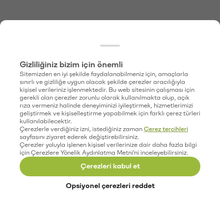
Gizliliğiniz bizim için önemli
Sitemizden en iyi şekilde faydalanabilmeniz için, amaçlarla
sınırlı ve gizliliğe uygun olacak şekilde çerezler aracılığıyla
kişisel verileriniz işlenmektedir. Bu web sitesinin çalışması için
gerekli olan çerezler zorunlu olarak kullanılmakta olup, açık
rıza vermeniz halinde deneyiminizi iyileştirmek, hizmetlerimizi
geliştirmek ve kişiselleştirme yapabilmek için farklı çerez türleri
kullanılabilecektir.
Çerezlerle verdiğiniz izni, istediğiniz zaman
Çerez tercihleri
sayfasını ziyaret ederek değiştirebilirsiniz.
Çerezler yoluyla işlenen kişisel verilerinize dair daha fazla bilgi
için Çerezlere Yönelik Aydınlatma Metni'ni inceleyebilirsiniz.
Çerezleri kabul et
Opsiyonel çerezleri reddet