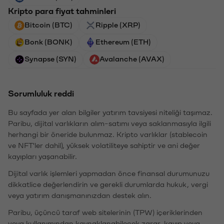
Kripto para fiyat tahminleri
Bitcoin (BTC)
Ripple (XRP)
Bonk (BONK)
Ethereum (ETH)
Synapse (SYN)
Avalanche (AVAX)
Sorumluluk reddi
Bu sayfada yer alan bilgiler yatırım tavsiyesi niteliği taşımaz.
Paribu, dijital varlıkların alım-satımı veya saklanmasıyla ilgili
herhangi bir öneride bulunmaz. Kripto varlıklar (stablecoin
ve NFT'ler dahil), yüksek volatiliteye sahiptir ve ani değer
kayıpları yaşanabilir.
Dijital varlık işlemleri yapmadan önce finansal durumunuzu
dikkatlice değerlendirin ve gerekli durumlarda hukuk, vergi
veya yatırım danışmanınızdan destek alın.
Paribu, üçüncü taraf web sitelerinin (TPW) içeriklerinden
veya kullanımından kaynaklanabilecek zarar, kayıp veya