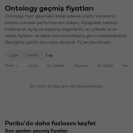
Ontology geçmiş fiyatları
Ontology fiyat geçmişini takip ederek kripto varlıkların
zaman içindeki performansını izleyin. Aşağıdaki tabloyu
kullanarak açılış ve kapanış değerlerini, en yüksek ve en
düşük fiyatları ve işlem hacmini kolayca görüntüleyebilirsiniz.
Seçtiğiniz günün kuru baz alınarak TL'ye çevrilmiştir.
1 gün
1 hafta
1 ay
Tarih
Açılış
En yüksek
Kapanış
En düşük
Haci
Bu tarih aralığı için veri bulunamadı.
Paribu'da daha fazlasını keşfet
Son gezilen geçmiş fiyatlar