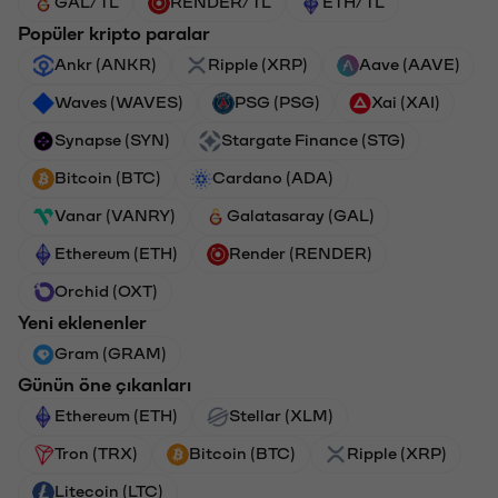
GAL/TL
RENDER/TL
ETH/TL
Popüler kripto paralar
Ankr (ANKR)
Ripple (XRP)
Aave (AAVE)
Waves (WAVES)
PSG (PSG)
Xai (XAI)
Synapse (SYN)
Stargate Finance (STG)
Bitcoin (BTC)
Cardano (ADA)
Vanar (VANRY)
Galatasaray (GAL)
Ethereum (ETH)
Render (RENDER)
Orchid (OXT)
Yeni eklenenler
Gram (GRAM)
Günün öne çıkanları
Ethereum (ETH)
Stellar (XLM)
Tron (TRX)
Bitcoin (BTC)
Ripple (XRP)
Litecoin (LTC)