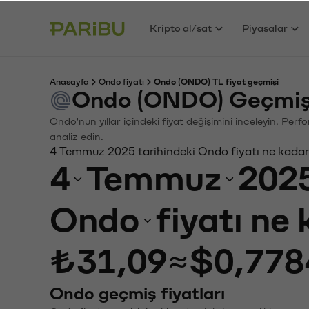
Kripto al/sat
Piyasalar
Anasayfa
Ondo fiyatı
Ondo (ONDO) TL fiyat geçmişi
Ondo (ONDO) Geçmiş 
Ondo'nun yıllar içindeki fiyat değişimini inceleyin. Per
analiz edin.
4 Temmuz 2025 tarihindeki Ondo fiyatı ne kada
4
Temmuz
202
Ondo
fiyatı ne
₺31,09
≈
$0,778
Ondo geçmiş fiyatları