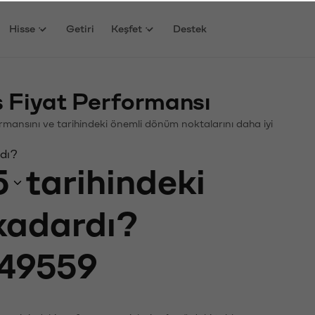
Hisse
Getiri
Keşfet
Destek
Fiyat Performansı
formansını ve tarihindeki önemli dönüm noktalarını daha iyi
rdı?
5
tarihindeki
 kadardı?
49559