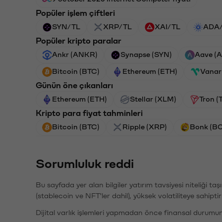
Popüler işlem çiftleri
SYN/TL
XRP/TL
XAI/TL
ADA
Popüler kripto paralar
Ankr (ANKR)
Synapse (SYN)
Aave (
Bitcoin (BTC)
Ethereum (ETH)
Vanar
Günün öne çıkanları
Ethereum (ETH)
Stellar (XLM)
Tron (
Kripto para fiyat tahminleri
Bitcoin (BTC)
Ripple (XRP)
Bonk (B
Sorumluluk reddi
Bu sayfada yer alan bilgiler yatırım tavsiyesi niteliği ta
(stablecoin ve NFT'ler dahil), yüksek volatiliteye sahipti
Dijital varlık işlemleri yapmadan önce finansal durumu