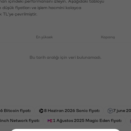
man içindeki performansını izleyin. Aşağıdaki tabloyu
n düşük fiyatları ve işlem hacmini kolayca
 TL'ye çevrilmiştir.
En yüksek
Kapanış
Bu tarih aralığı için veri bulunamadı.
 Bitcoin fiyatı
8 Haziran 2026 Sonic fiyatı
7 june 2
inch Network fiyatı
1 Ağustos 2025 Magic Eden fiyatı