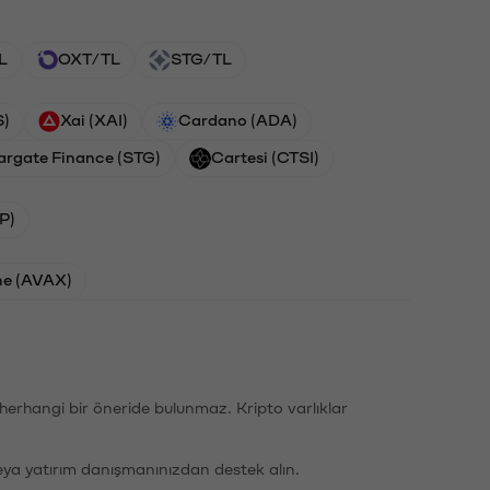
L
OXT/TL
STG/TL
S)
Xai (XAI)
Cardano (ADA)
argate Finance (STG)
Cartesi (CTSI)
P)
he (AVAX)
li herhangi bir öneride bulunmaz. Kripto varlıklar
eya yatırım danışmanınızdan destek alın.