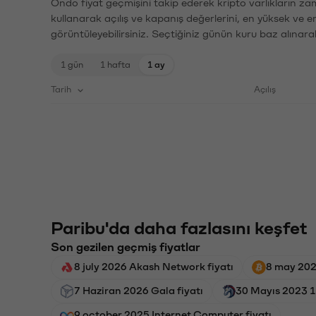
Ondo fiyat geçmişini takip ederek kripto varlıkların za
kullanarak açılış ve kapanış değerlerini, en yüksek ve e
görüntüleyebilirsiniz. Seçtiğiniz günün kuru baz alınarak
1 gün
1 hafta
1 ay
Tarih
Açılış
Paribu'da daha fazlasını keşfet
Son gezilen geçmiş fiyatlar
8 july 2026 Akash Network fiyatı
8 may 2026
7 Haziran 2026 Gala fiyatı
30 Mayıs 2023 1
9 october 2025 Internet Computer fiyatı