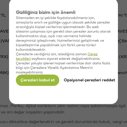
Gizliliğiniz bizim için önemli
/TL
BTC/TL
VANRY/TL
GAL/TL
ETH/T
Sitemizden en iyi şekilde faydalanabilmeniz için,
amaçlarla sınırlı ve gizliliğe uygun olacak şekilde çerezler
aracılığıyla kişisel verileriniz işlenmektedir. Bu web
AAVE)
Ripple (XRP)
PSG (PSG)
Waves (WAVE
sitesinin çalışması için gerekli olan çerezler zorunlu olarak
kullanılmakta olup, açık rıza vermeniz halinde
 (VANRY)
deneyiminizi iyileştirmek, hizmetlerimizi geliştirmek ve
Galatasaray (GAL)
Orchid (OXT)
St
kişiselleştirme yapabilmek için farklı çerez türleri
kullanılabilecektir.
Çerezlerle verdiğiniz izni, istediğiniz zaman
Çerez
TRX)
Cardano (ADA)
Bitcoin (BTC)
Ripple (XR
tercihleri
sayfasını ziyaret ederek değiştirebilirsiniz.
Çerezler yoluyla işlenen kişisel verilerinize dair daha fazla
bilgi için Çerezlere Yönelik Aydınlatma Metni'ni
ONK)
inceleyebilirsiniz.
Ethereum (ETH)
Synapse (SYN)
Avalanc
Çerezleri kabul et
Opsiyonel çerezleri reddet
şımaz. Paribu, dijital varlıkların alım-satımı veya saklanmasıyla ilgi
r ve ani değer kayıpları yaşanabilir.
nuzu dikkatlice değerlendirin ve gerekli durumlarda hukuk, vergi v