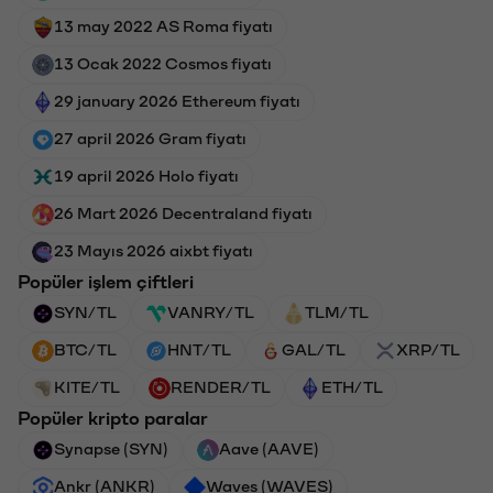
13 may 2022 AS Roma fiyatı
13 Ocak 2022 Cosmos fiyatı
29 january 2026 Ethereum fiyatı
27 april 2026 Gram fiyatı
19 april 2026 Holo fiyatı
26 Mart 2026 Decentraland fiyatı
23 Mayıs 2026 aixbt fiyatı
Popüler işlem çiftleri
SYN/TL
VANRY/TL
TLM/TL
BTC/TL
HNT/TL
GAL/TL
XRP/TL
KITE/TL
RENDER/TL
ETH/TL
Popüler kripto paralar
Synapse (SYN)
Aave (AAVE)
Ankr (ANKR)
Waves (WAVES)