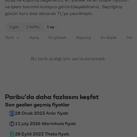
açılış ve kapanış değerlerini, en yüksek ve en düşük fiyatları
ve işlem hacmini kolayca görüntüleyebilirsiniz. Seçtiğiniz
günün kuru baz alınarak TL'ye çevrilmiştir.
1 gün
1 hafta
1 ay
Tarih
Açılış
En yüksek
Kapanış
En düşük
Haci
Bu tarih aralığı için veri bulunamadı.
Paribu'da daha fazlasını keşfet
Son gezilen geçmiş fiyatlar
28 Ocak 2023 Ankr fiyatı
11 july 2026 Wormhole fiyatı
28 Eylül 2023 Theta fiyatı