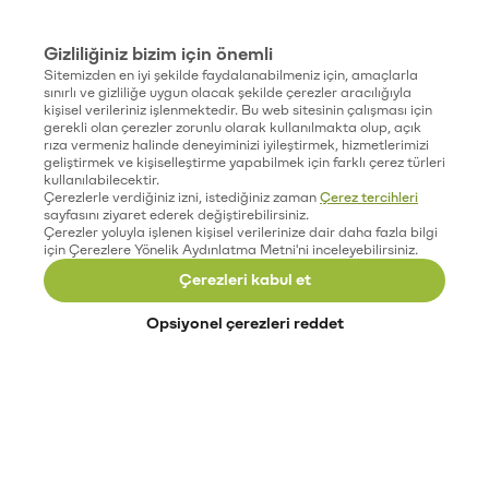
Gizliliğiniz bizim için önemli
Sitemizden en iyi şekilde faydalanabilmeniz için, amaçlarla
sınırlı ve gizliliğe uygun olacak şekilde çerezler aracılığıyla
kişisel verileriniz işlenmektedir. Bu web sitesinin çalışması için
gerekli olan çerezler zorunlu olarak kullanılmakta olup, açık
rıza vermeniz halinde deneyiminizi iyileştirmek, hizmetlerimizi
geliştirmek ve kişiselleştirme yapabilmek için farklı çerez türleri
kullanılabilecektir.
Çerezlerle verdiğiniz izni, istediğiniz zaman
Çerez tercihleri
sayfasını ziyaret ederek değiştirebilirsiniz.
Çerezler yoluyla işlenen kişisel verilerinize dair daha fazla bilgi
için Çerezlere Yönelik Aydınlatma Metni'ni inceleyebilirsiniz.
Çerezleri kabul et
Opsiyonel çerezleri reddet
Paribu’yu keşfet