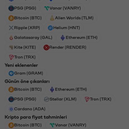
PSG (PSG)
Vanar (VANRY)
Bitcoin (BTC)
Alien Worlds (TLM)
Ripple (XRP)
Helium (HNT)
Galatasaray (GAL)
Ethereum (ETH)
Kite (KITE)
Render (RENDER)
Tron (TRX)
Yeni eklenenler
Gram (GRAM)
Günün öne çıkanları
Bitcoin (BTC)
Ethereum (ETH)
PSG (PSG)
Stellar (XLM)
Tron (TRX)
Cardano (ADA)
Kripto para fiyat tahminleri
Bitcoin (BTC)
Vanar (VANRY)