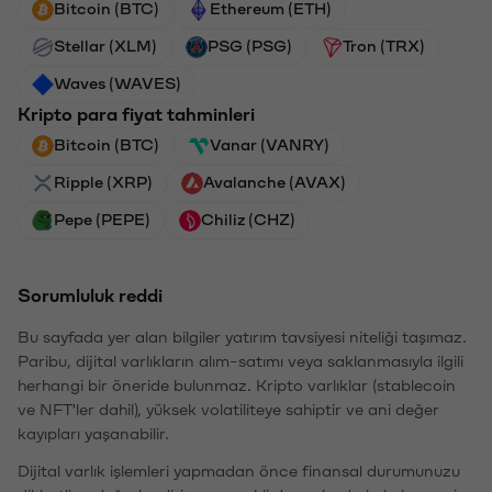
Bitcoin (BTC)
Ethereum (ETH)
Stellar (XLM)
PSG (PSG)
Tron (TRX)
Waves (WAVES)
Kripto para fiyat tahminleri
Bitcoin (BTC)
Vanar (VANRY)
Ripple (XRP)
Avalanche (AVAX)
Pepe (PEPE)
Chiliz (CHZ)
Sorumluluk reddi
Bu sayfada yer alan bilgiler yatırım tavsiyesi niteliği taşımaz.
Paribu, dijital varlıkların alım-satımı veya saklanmasıyla ilgili
herhangi bir öneride bulunmaz. Kripto varlıklar (stablecoin
ve NFT'ler dahil), yüksek volatiliteye sahiptir ve ani değer
kayıpları yaşanabilir.
Dijital varlık işlemleri yapmadan önce finansal durumunuzu