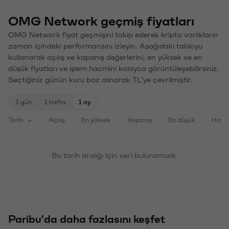
OMG Network geçmiş fiyatları
OMG Network fiyat geçmişini takip ederek kripto varlıkların
zaman içindeki performansını izleyin. Aşağıdaki tabloyu
kullanarak açılış ve kapanış değerlerini, en yüksek ve en
düşük fiyatları ve işlem hacmini kolayca görüntüleyebilirsiniz.
Seçtiğiniz günün kuru baz alınarak TL'ye çevrilmiştir.
1 gün
1 hafta
1 ay
Tarih
Açılış
En yüksek
Kapanış
En düşük
Haci
Bu tarih aralığı için veri bulunamadı.
Paribu'da daha fazlasını keşfet