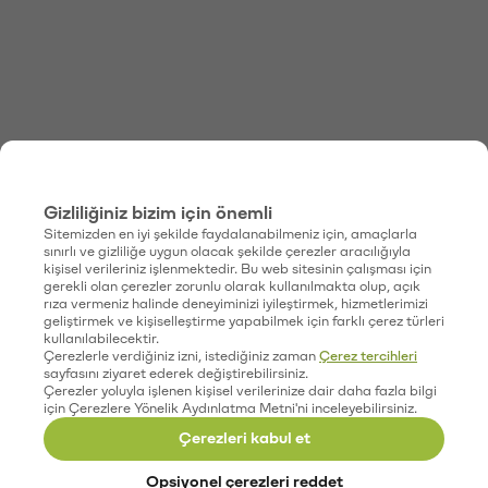
Gizliliğiniz bizim için önemli
Sitemizden en iyi şekilde faydalanabilmeniz için, amaçlarla
sınırlı ve gizliliğe uygun olacak şekilde çerezler aracılığıyla
kişisel verileriniz işlenmektedir. Bu web sitesinin çalışması için
gerekli olan çerezler zorunlu olarak kullanılmakta olup, açık
rıza vermeniz halinde deneyiminizi iyileştirmek, hizmetlerimizi
geliştirmek ve kişiselleştirme yapabilmek için farklı çerez türleri
kullanılabilecektir.
Çerezlerle verdiğiniz izni, istediğiniz zaman
Çerez tercihleri
sayfasını ziyaret ederek değiştirebilirsiniz.
Çerezler yoluyla işlenen kişisel verilerinize dair daha fazla bilgi
için Çerezlere Yönelik Aydınlatma Metni'ni inceleyebilirsiniz.
Çerezleri kabul et
Opsiyonel çerezleri reddet