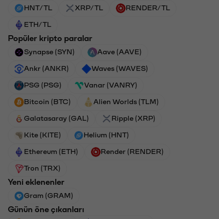
HNT/TL
XRP/TL
RENDER/TL
ETH/TL
Popüler kripto paralar
Synapse (SYN)
Aave (AAVE)
Ankr (ANKR)
Waves (WAVES)
PSG (PSG)
Vanar (VANRY)
Bitcoin (BTC)
Alien Worlds (TLM)
Galatasaray (GAL)
Ripple (XRP)
Kite (KITE)
Helium (HNT)
Ethereum (ETH)
Render (RENDER)
Tron (TRX)
Yeni eklenenler
Gram (GRAM)
Günün öne çıkanları