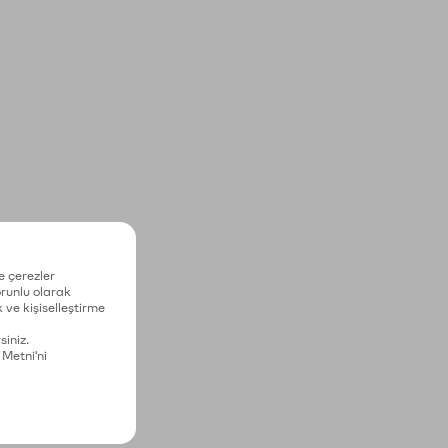
e çerezler
zorunlu olarak
 ve kişiselleştirme
siniz.
 Metni'ni