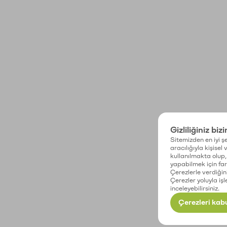
Gizliliğiniz biz
Sitemizden en iyi şe
aracılığıyla kişisel
kullanılmakta olup, 
yapabilmek için fark
Çerezlerle verdiğin
Çerezler yoluyla işl
inceleyebilirsiniz.
Çerezleri kabu