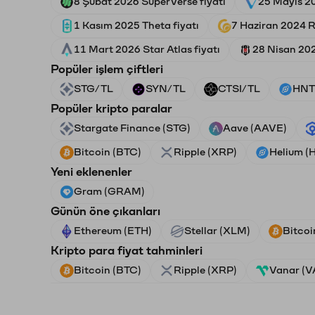
8 Şubat 2026 SuperVerse fiyatı
25 Mayıs 20
1 Kasım 2025 Theta fiyatı
7 Haziran 2024 R
11 Mart 2026 Star Atlas fiyatı
28 Nisan 202
Popüler işlem çiftleri
STG/TL
SYN/TL
CTSI/TL
HNT
Popüler kripto paralar
Stargate Finance (STG)
Aave (AAVE)
Bitcoin (BTC)
Ripple (XRP)
Helium (
Yeni eklenenler
Gram (GRAM)
Günün öne çıkanları
Ethereum (ETH)
Stellar (XLM)
Bitcoi
Kripto para fiyat tahminleri
Bitcoin (BTC)
Ripple (XRP)
Vanar (