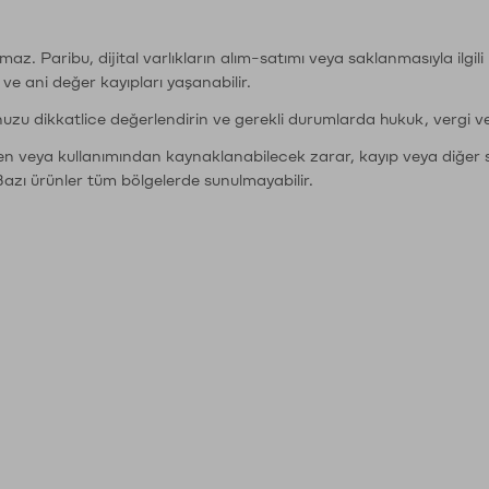
şımaz. Paribu, dijital varlıkların alım-satımı veya saklanmasıyla ilgi
r ve ani değer kayıpları yaşanabilir.
nuzu dikkatlice değerlendirin ve gerekli durumlarda hukuk, vergi v
den veya kullanımından kaynaklanabilecek zarar, kayıp veya diğer 
Bazı ürünler tüm bölgelerde sunulmayabilir.