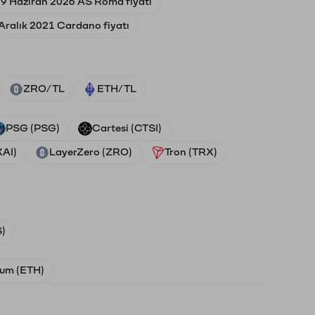
9 Haziran 2026 AS Roma fiyatı
Aralık 2021 Cardano fiyatı
ZRO/TL
ETH/TL
PSG (PSG)
Cartesi (CTSI)
XAI)
LayerZero (ZRO)
Tron (TRX)
)
um (ETH)