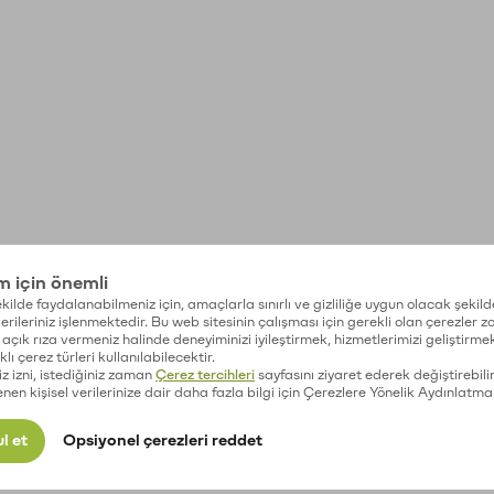
im için önemli
kilde faydalanabilmeniz için, amaçlarla sınırlı ve gizliliğe uygun olacak şekild
 verileriniz işlenmektedir. Bu web sitesinin çalışması için gerekli olan çerezler 
açık rıza vermeniz halinde deneyiminizi iyileştirmek, hizmetlerimizi geliştirmek
lı çerez türleri kullanılabilecektir.
iz izni, istediğiniz zaman
Çerez tercihleri
sayfasını ziyaret ederek değiştirebilir
enen kişisel verilerinize dair daha fazla bilgi için Çerezlere Yönelik Aydınlatma
l et
Opsiyonel çerezleri reddet