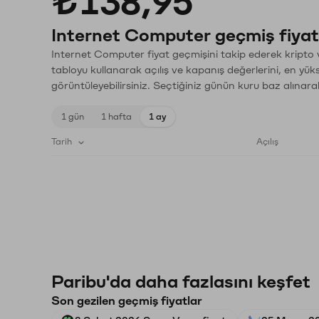
₺138,95
Internet Computer geçmiş fiyat
Internet Computer fiyat geçmişini takip ederek kripto v
tabloyu kullanarak açılış ve kapanış değerlerini, en yük
görüntüleyebilirsiniz. Seçtiğiniz günün kuru baz alınarak
1 gün
1 hafta
1 ay
Tarih
Açılış
Paribu'da daha fazlasını keşfet
Son gezilen geçmiş fiyatlar