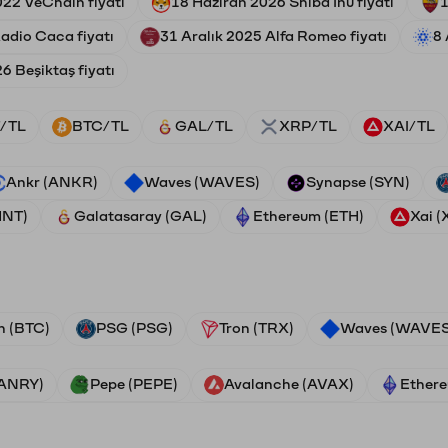
22 VeChain fiyatı
18 Haziran 2026 Shiba Inu fiyatı
1
adio Caca fiyatı
31 Aralık 2025 Alfa Romeo fiyatı
8 
6 Beşiktaş fiyatı
/TL
BTC/TL
GAL/TL
XRP/TL
XAI/TL
Ankr (ANKR)
Waves (WAVES)
Synapse (SYN)
HNT)
Galatasaray (GAL)
Ethereum (ETH)
Xai (
n (BTC)
PSG (PSG)
Tron (TRX)
Waves (WAVES
VANRY)
Pepe (PEPE)
Avalanche (AVAX)
Ethere