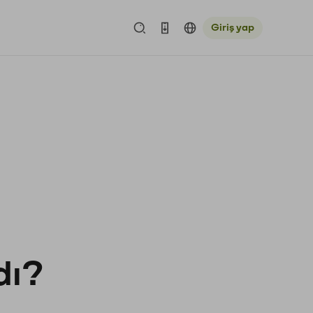
Giriş yap
dı?