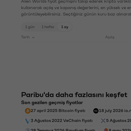
Alien Worlds fiyat geçmişini takip ederek kripto varlık
kullanarak açılış ve kapanış değerlerini, en yüksek ve e
görüntüleyebilirsiniz. Seçtiğiniz günün kuru baz alınarak
1 gün
1 hafta
1 ay
Tarih
Açılış
Paribu'da daha fazlasını keşfet
Son gezilen geçmiş fiyatlar
27 april 2025 Bitcoin fiyatı
18 july 2026 io.n
3 Ağustos 2022 VeChain fiyatı
5 Ağustos 20
28 Temmuz 2026 Raydium fiyatı
8 may 2026