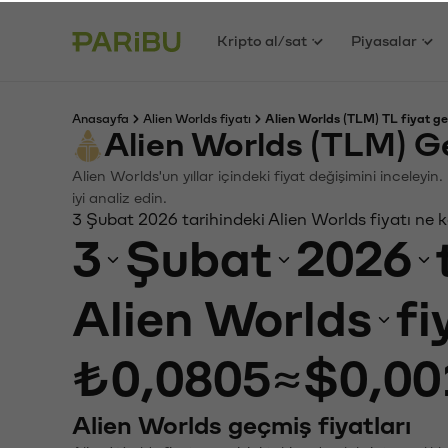
Kripto al/sat
Piyasalar
Anasayfa
Alien Worlds fiyatı
Alien Worlds (TLM) TL fiyat ge
Alien Worlds (TLM) G
Alien Worlds'un yıllar içindeki fiyat değişimini inceley
iyi analiz edin.
3 Şubat 2026 tarihindeki Alien Worlds fiyatı ne 
3
Şubat
2026
Alien Worlds
fi
₺0,0805
≈
$0,00
Alien Worlds geçmiş fiyatları