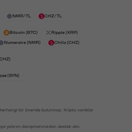
NMR/TL
CHZ/TL
Bitcoin (BTC)
Ripple (XRP)
Numeraire (NMR)
Chiliz (CHZ)
 (CHZ)
pse (SYN)
li herhangi bir öneride bulunmaz. Kripto varlıklar
eya yatırım danışmanınızdan destek alın.