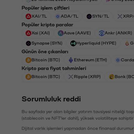
Popüler işlem çiftleri
XAI/TL
ADA/TL
SYN/TL
XRP
Popüler kripto paralar
Xai (XAI)
Aave (AAVE)
Ankr (ANKR)
Synapse (SYN)
Hyperliquid (HYPE)
G
Günün öne çıkanları
Bitcoin (BTC)
Ethereum (ETH)
Carda
Kripto para fiyat tahminleri
Bitcoin (BTC)
Ripple (XRP)
Bonk (B
Sorumluluk reddi
Bu sayfada yer alan bilgiler yatırım tavsiyesi niteliği ta
(stablecoin ve NFT'ler dahil), yüksek volatiliteye sahipti
Dijital varlık işlemleri yapmadan önce finansal durumu