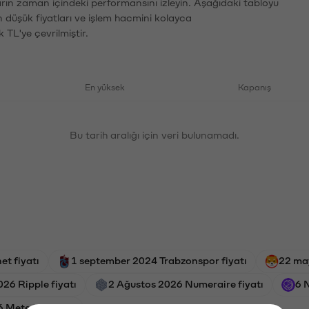
ların zaman içindeki performansını izleyin. Aşağıdaki tabloyu
n düşük fiyatları ve işlem hacmini kolayca
 TL'ye çevrilmiştir.
En yüksek
Kapanış
Bu tarih aralığı için veri bulunamadı.
et fiyatı
1 september 2024 Trabzonspor fiyatı
22 may
26 Ripple fiyatı
2 Ağustos 2026 Numeraire fiyatı
6 
 Meteora fiyatı