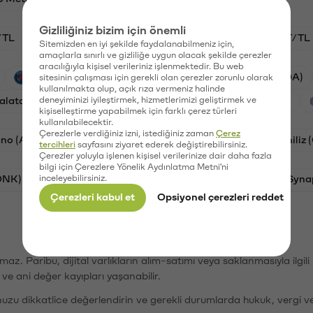
Gizliliğiniz bizim için önemli
/TL
HYPE/TL
GAL/TL
BTC/TL
OXT/TL
Sitemizden en iyi şekilde faydalanabilmeniz için,
amaçlarla sınırlı ve gizliliğe uygun olacak şekilde çerezler
aracılığıyla kişisel verileriniz işlenmektedir. Bu web
PSG (PSG)
Waves (WAVES)
Cardano (ADA)
sitesinin çalışması için gerekli olan çerezler zorunlu olarak
kullanılmakta olup, açık rıza vermeniz halinde
alatasaray (GAL)
deneyiminizi iyileştirmek, hizmetlerimizi geliştirmek ve
Ethereum (ETH)
Orchid (OXT)
kişiselleştirme yapabilmek için farklı çerez türleri
kullanılabilecektir.
Çerezlerle verdiğiniz izni, istediğiniz zaman
Çerez
no (ADA)
Dogecoin (DOGE)
Bat (BAT)
Chiliz
tercihleri
sayfasını ziyaret ederek değiştirebilirsiniz.
Çerezler yoluyla işlenen kişisel verilerinize dair daha fazla
bilgi için Çerezlere Yönelik Aydınlatma Metni'ni
ONK)
inceleyebilirsiniz.
Ethereum (ETH)
Avalanche (AVAX)
Syna
Çerezleri kabul et
Opsiyonel çerezleri reddet
şımaz. Paribu, dijital varlıkların alım-satımı veya saklanmasıyla ilgi
r ve ani değer kayıpları yaşanabilir.
nuzu dikkatlice değerlendirin ve gerekli durumlarda hukuk, vergi v