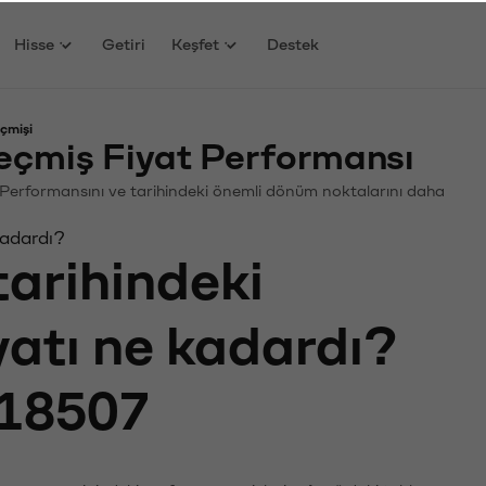
Hisse
Getiri
Keşfet
Destek
çmişi
eçmiş Fiyat Performansı
in. Performansını ve tarihindeki önemli dönüm noktalarını daha
kadardı?
tarihindeki
yatı ne kadardı?
18507