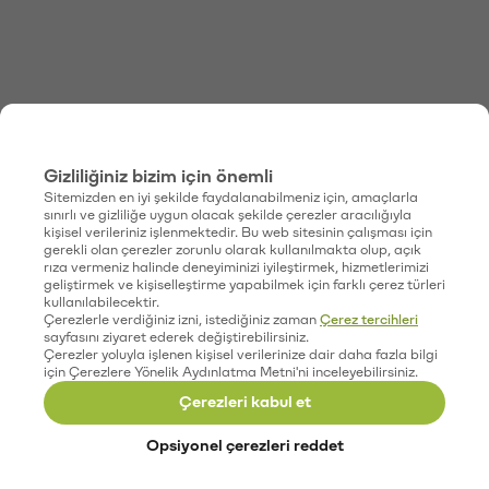
Gizliliğiniz bizim için önemli
Sitemizden en iyi şekilde faydalanabilmeniz için, amaçlarla
sınırlı ve gizliliğe uygun olacak şekilde çerezler aracılığıyla
kişisel verileriniz işlenmektedir. Bu web sitesinin çalışması için
gerekli olan çerezler zorunlu olarak kullanılmakta olup, açık
rıza vermeniz halinde deneyiminizi iyileştirmek, hizmetlerimizi
geliştirmek ve kişiselleştirme yapabilmek için farklı çerez türleri
kullanılabilecektir.
Çerezlerle verdiğiniz izni, istediğiniz zaman
Çerez tercihleri
sayfasını ziyaret ederek değiştirebilirsiniz.
Çerezler yoluyla işlenen kişisel verilerinize dair daha fazla bilgi
için Çerezlere Yönelik Aydınlatma Metni'ni inceleyebilirsiniz.
Çerezleri kabul et
Opsiyonel çerezleri reddet