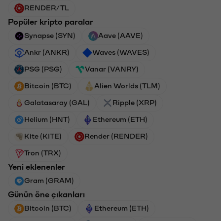
RENDER/TL
Popüler kripto paralar
Synapse (SYN)
Aave (AAVE)
Ankr (ANKR)
Waves (WAVES)
PSG (PSG)
Vanar (VANRY)
Bitcoin (BTC)
Alien Worlds (TLM)
Galatasaray (GAL)
Ripple (XRP)
Helium (HNT)
Ethereum (ETH)
Kite (KITE)
Render (RENDER)
Tron (TRX)
Yeni eklenenler
Gram (GRAM)
Günün öne çıkanları
Bitcoin (BTC)
Ethereum (ETH)