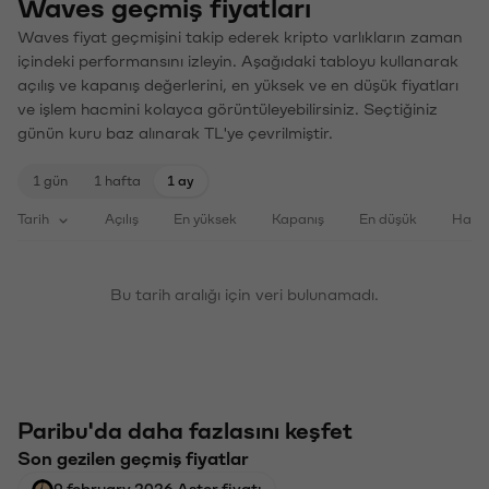
Waves geçmiş fiyatları
Waves fiyat geçmişini takip ederek kripto varlıkların zaman
içindeki performansını izleyin. Aşağıdaki tabloyu kullanarak
açılış ve kapanış değerlerini, en yüksek ve en düşük fiyatları
ve işlem hacmini kolayca görüntüleyebilirsiniz. Seçtiğiniz
günün kuru baz alınarak TL'ye çevrilmiştir.
1 gün
1 hafta
1 ay
Tarih
Açılış
En yüksek
Kapanış
En düşük
Haci
Bu tarih aralığı için veri bulunamadı.
Paribu'da daha fazlasını keşfet
Son gezilen geçmiş fiyatlar