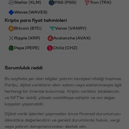
Stellar (XLM)
PSG (PSG)
Tron (TRX)
Waves (WAVES)
Kripto para fiyat tahminleri
Bitcoin (BTC)
Vanar (VANRY)
Ripple (XRP)
Avalanche (AVAX)
Pepe (PEPE)
Chiliz (CHZ)
Sorumluluk reddi
Bu sayfada yer alan bilgiler yatırım tavsiyesi niteliği taşımaz.
Paribu, dijital varlıkların alım-satımı veya saklanmasıyla ilgili
herhangi bir öneride bulunmaz. Kripto varlıklar (stablecoin
ve NFT'ler dahil), yüksek volatiliteye sahiptir ve ani değer
kayıpları yaşanabilir.
Dijital varlık işlemleri yapmadan önce finansal durumunuzu
dikkatlice değerlendirin ve gerekli durumlarda hukuk, vergi
veya yatırım danışmanınızdan destek alın.