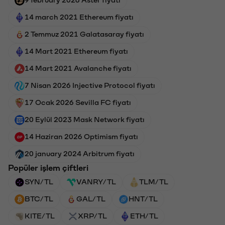
9 february 2026 Aster fiyatı
14 march 2021 Ethereum fiyatı
2 Temmuz 2021 Galatasaray fiyatı
14 Mart 2021 Ethereum fiyatı
14 Mart 2021 Avalanche fiyatı
7 Nisan 2026 Injective Protocol fiyatı
17 Ocak 2026 Sevilla FC fiyatı
20 Eylül 2023 Mask Network fiyatı
14 Haziran 2026 Optimism fiyatı
20 january 2024 Arbitrum fiyatı
Popüler işlem çiftleri
SYN/TL
VANRY/TL
TLM/TL
BTC/TL
GAL/TL
HNT/TL
KITE/TL
XRP/TL
ETH/TL