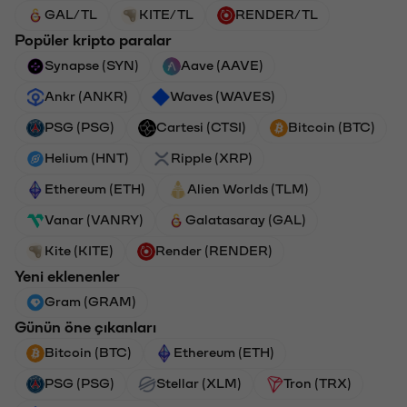
GAL/TL
KITE/TL
RENDER/TL
Popüler kripto paralar
Synapse (SYN)
Aave (AAVE)
Ankr (ANKR)
Waves (WAVES)
PSG (PSG)
Cartesi (CTSI)
Bitcoin (BTC)
Helium (HNT)
Ripple (XRP)
Ethereum (ETH)
Alien Worlds (TLM)
Vanar (VANRY)
Galatasaray (GAL)
Kite (KITE)
Render (RENDER)
Yeni eklenenler
Gram (GRAM)
Günün öne çıkanları
Bitcoin (BTC)
Ethereum (ETH)
PSG (PSG)
Stellar (XLM)
Tron (TRX)