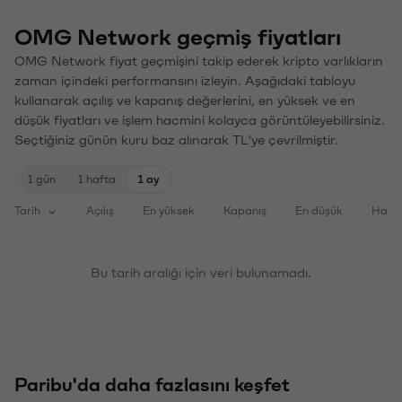
OMG Network geçmiş fiyatları
OMG Network fiyat geçmişini takip ederek kripto varlıkların
zaman içindeki performansını izleyin. Aşağıdaki tabloyu
kullanarak açılış ve kapanış değerlerini, en yüksek ve en
düşük fiyatları ve işlem hacmini kolayca görüntüleyebilirsiniz.
Seçtiğiniz günün kuru baz alınarak TL'ye çevrilmiştir.
1 gün
1 hafta
1 ay
Tarih
Açılış
En yüksek
Kapanış
En düşük
Haci
Bu tarih aralığı için veri bulunamadı.
Paribu'da daha fazlasını keşfet