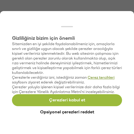
Gizliliğiniz bizim için önemli
Sitemizden en iyi şekilde faydalanabilmeniz için, amaçlarla
sınırlı ve gizliliğe uygun olacak şekilde çerezler aracılığıyla
kişisel verileriniz işlenmektedir. Bu web sitesinin çalışması için
gerekli olan çerezler zorunlu olarak kullanılmakta olup, açık
rıza vermeniz halinde deneyiminizi iyileştirmek, hizmetlerimizi
geliştirmek ve kişiselleştirme yapabilmek için farklı çerez türleri
kullanılabilecektir.
Çerezlerle verdiğiniz izni, istediğiniz zaman
Çerez tercihleri
sayfasını ziyaret ederek değiştirebilirsiniz.
Çerezler yoluyla işlenen kişisel verilerinize dair daha fazla bilgi
için Çerezlere Yönelik Aydınlatma Metni'ni inceleyebilirsiniz.
Çerezleri kabul et
Opsiyonel çerezleri reddet