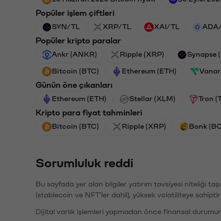
Popüler işlem çiftleri
SYN/TL
XRP/TL
XAI/TL
ADA
Popüler kripto paralar
Ankr (ANKR)
Ripple (XRP)
Synapse 
Bitcoin (BTC)
Ethereum (ETH)
Vanar
Günün öne çıkanları
Ethereum (ETH)
Stellar (XLM)
Tron (
Kripto para fiyat tahminleri
Bitcoin (BTC)
Ripple (XRP)
Bonk (B
Sorumluluk reddi
Bu sayfada yer alan bilgiler yatırım tavsiyesi niteliği ta
(stablecoin ve NFT'ler dahil), yüksek volatiliteye sahipti
Dijital varlık işlemleri yapmadan önce finansal durumu