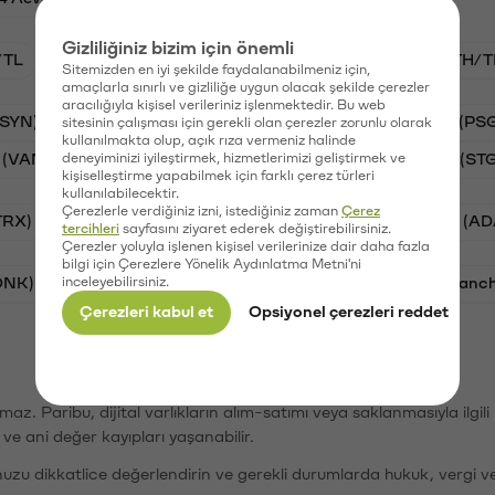
Gizliliğiniz bizim için önemli
/TL
BTC/TL
VANRY/TL
GAL/TL
ETH/T
Sitemizden en iyi şekilde faydalanabilmeniz için,
amaçlarla sınırlı ve gizliliğe uygun olacak şekilde çerezler
aracılığıyla kişisel verileriniz işlenmektedir. Bu web
(SYN)
Aave (AAVE)
Waves (WAVES)
PSG (PS
sitesinin çalışması için gerekli olan çerezler zorunlu olarak
kullanılmakta olup, açık rıza vermeniz halinde
 (VANRY)
deneyiminizi iyileştirmek, hizmetlerimizi geliştirmek ve
Galatasaray (GAL)
Stargate Finance (ST
kişiselleştirme yapabilmek için farklı çerez türleri
kullanılabilecektir.
Çerezlerle verdiğiniz izni, istediğiniz zaman
Çerez
TRX)
Bitcoin (BTC)
Ripple (XRP)
Cardano (AD
tercihleri
sayfasını ziyaret ederek değiştirebilirsiniz.
Çerezler yoluyla işlenen kişisel verilerinize dair daha fazla
bilgi için Çerezlere Yönelik Aydınlatma Metni'ni
ONK)
inceleyebilirsiniz.
Ethereum (ETH)
Synapse (SYN)
Avalanc
Çerezleri kabul et
Opsiyonel çerezleri reddet
şımaz. Paribu, dijital varlıkların alım-satımı veya saklanmasıyla ilgi
r ve ani değer kayıpları yaşanabilir.
nuzu dikkatlice değerlendirin ve gerekli durumlarda hukuk, vergi v