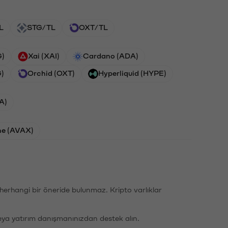
L
STG/TL
OXT/TL
G)
Xai (XAI)
Cardano (ADA)
G)
Orchid (OXT)
Hyperliquid (HYPE)
A)
he (AVAX)
li herhangi bir öneride bulunmaz. Kripto varlıklar
eya yatırım danışmanınızdan destek alın.