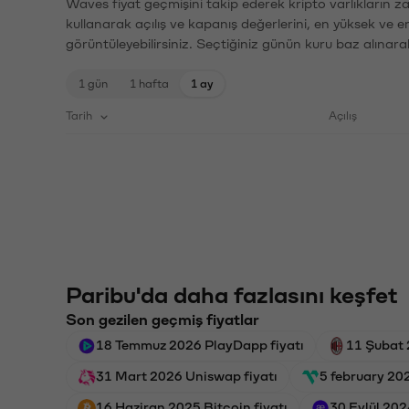
Waves fiyat geçmişini takip ederek kripto varlıkların z
kullanarak açılış ve kapanış değerlerini, en yüksek ve e
görüntüleyebilirsiniz. Seçtiğiniz günün kuru baz alınarak
1 gün
1 hafta
1 ay
Tarih
Açılış
Paribu'da daha fazlasını keşfet
Son gezilen geçmiş fiyatlar
18 Temmuz 2026 PlayDapp fiyatı
11 Şubat 
31 Mart 2026 Uniswap fiyatı
5 february 202
16 Haziran 2025 Bitcoin fiyatı
30 Eylül 202