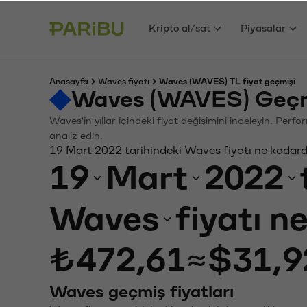
Kripto al/sat
Piyasalar
Anasayfa
Waves fiyatı
Waves (WAVES) TL fiyat geçmişi
Waves (WAVES) Geçmi
Waves'in yıllar içindeki fiyat değişimini inceleyin. Perf
analiz edin.
19 Mart 2022 tarihindeki Waves fiyatı ne kadard
19
Mart
2022
Waves
fiyatı n
₺472,61
≈
$31,9
Waves geçmiş fiyatları