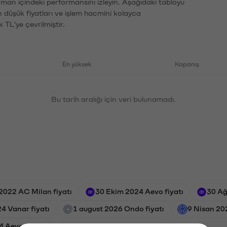
aman içindeki performansını izleyin. Aşağıdaki tabloyu
n düşük fiyatları ve işlem hacmini kolayca
 TL'ye çevrilmiştir.
En yüksek
Kapanış
Bu tarih aralığı için veri bulunamadı.
2022 AC Milan fiyatı
30 Ekim 2024 Aevo fiyatı
30 Ağ
4 Vanar fiyatı
1 august 2026 Ondo fiyatı
9 Nisan 202
4 Aevo fiyatı