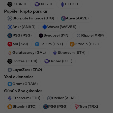
CTSI/TL
OXT/TL
ETH/TL
Popüler kripto paralar
Stargate Finance (STG)
Aave (AAVE)
Ankr (ANKR)
Waves (WAVES)
PSG (PSG)
Synapse (SYN)
Ripple (XRP)
Xai (XAI)
Helium (HNT)
Bitcoin (BTC)
Galatasaray (GAL)
Ethereum (ETH)
Cartesi (CTSI)
Orchid (OXT)
LayerZero (ZRO)
Yeni eklenenler
Gram (GRAM)
Günün öne çıkanları
Ethereum (ETH)
Stellar (XLM)
Bitcoin (BTC)
PSG (PSG)
Tron (TRX)