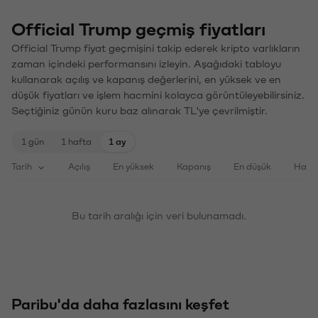
Official Trump geçmiş fiyatları
Official Trump fiyat geçmişini takip ederek kripto varlıkların
zaman içindeki performansını izleyin. Aşağıdaki tabloyu
kullanarak açılış ve kapanış değerlerini, en yüksek ve en
düşük fiyatları ve işlem hacmini kolayca görüntüleyebilirsiniz.
Seçtiğiniz günün kuru baz alınarak TL'ye çevrilmiştir.
1 gün
1 hafta
1 ay
Tarih
Açılış
En yüksek
Kapanış
En düşük
Haci
Bu tarih aralığı için veri bulunamadı.
Paribu'da daha fazlasını keşfet