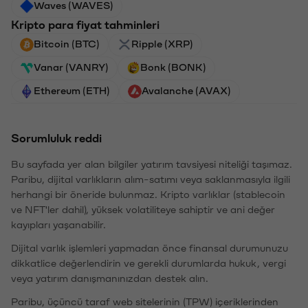
Waves (WAVES)
Kripto para fiyat tahminleri
Bitcoin (BTC)
Ripple (XRP)
Vanar (VANRY)
Bonk (BONK)
Ethereum (ETH)
Avalanche (AVAX)
Sorumluluk reddi
Bu sayfada yer alan bilgiler yatırım tavsiyesi niteliği taşımaz.
Paribu, dijital varlıkların alım-satımı veya saklanmasıyla ilgili
herhangi bir öneride bulunmaz. Kripto varlıklar (stablecoin
ve NFT'ler dahil), yüksek volatiliteye sahiptir ve ani değer
kayıpları yaşanabilir.
Dijital varlık işlemleri yapmadan önce finansal durumunuzu
dikkatlice değerlendirin ve gerekli durumlarda hukuk, vergi
veya yatırım danışmanınızdan destek alın.
Paribu, üçüncü taraf web sitelerinin (TPW) içeriklerinden