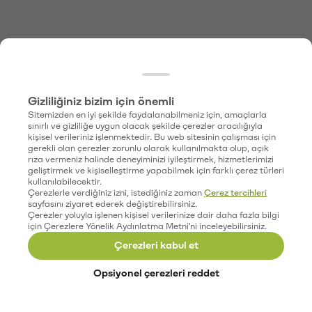
Gizliliğiniz bizim için önemli
Sitemizden en iyi şekilde faydalanabilmeniz için, amaçlarla
sınırlı ve gizliliğe uygun olacak şekilde çerezler aracılığıyla
kişisel verileriniz işlenmektedir. Bu web sitesinin çalışması için
gerekli olan çerezler zorunlu olarak kullanılmakta olup, açık
rıza vermeniz halinde deneyiminizi iyileştirmek, hizmetlerimizi
geliştirmek ve kişiselleştirme yapabilmek için farklı çerez türleri
kullanılabilecektir.
Çerezlerle verdiğiniz izni, istediğiniz zaman
Çerez tercihleri
sayfasını ziyaret ederek değiştirebilirsiniz.
Çerezler yoluyla işlenen kişisel verilerinize dair daha fazla bilgi
için Çerezlere Yönelik Aydınlatma Metni'ni inceleyebilirsiniz.
Çerezleri kabul et
Opsiyonel çerezleri reddet