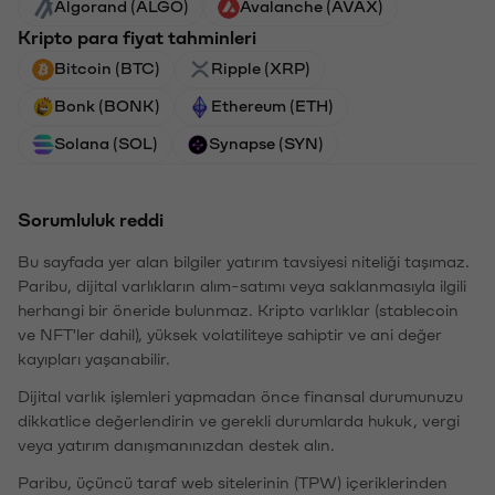
Algorand (ALGO)
Avalanche (AVAX)
Kripto para fiyat tahminleri
Bitcoin (BTC)
Ripple (XRP)
Bonk (BONK)
Ethereum (ETH)
Solana (SOL)
Synapse (SYN)
Sorumluluk reddi
Bu sayfada yer alan bilgiler yatırım tavsiyesi niteliği taşımaz.
Paribu, dijital varlıkların alım-satımı veya saklanmasıyla ilgili
herhangi bir öneride bulunmaz. Kripto varlıklar (stablecoin
ve NFT'ler dahil), yüksek volatiliteye sahiptir ve ani değer
kayıpları yaşanabilir.
Dijital varlık işlemleri yapmadan önce finansal durumunuzu
dikkatlice değerlendirin ve gerekli durumlarda hukuk, vergi
veya yatırım danışmanınızdan destek alın.
Paribu, üçüncü taraf web sitelerinin (TPW) içeriklerinden