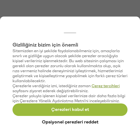
Gizliliğiniz bizim için önemli
Sitemizden en iyi şekilde faydalanabilmeniz için, amaçlarla
sınırlı ve gizliliğe uygun olacak şekilde çerezler aracılığıyla
kişisel verileriniz işlenmektedir. Bu web sitesinin çalışması için
gerekli olan çerezler zorunlu olarak kullanılmakta olup, açık
rıza vermeniz halinde deneyiminizi iyileştirmek, hizmetlerimizi
geliştirmek ve kişiselleştirme yapabilmek için farklı çerez türleri
kullanılabilecektir.
Çerezlerle verdiğiniz izni, istediğiniz zaman
Çerez tercihleri
sayfasını ziyaret ederek değiştirebilirsiniz.
Çerezler yoluyla işlenen kişisel verilerinize dair daha fazla bilgi
için Çerezlere Yönelik Aydınlatma Metni'ni inceleyebilirsiniz.
Çerezleri kabul et
Opsiyonel çerezleri reddet