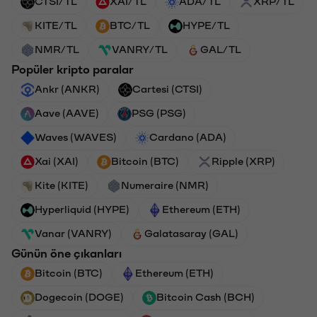
CTSI/TL
XAI/TL
ADA/TL
XRP/TL
KITE/TL
BTC/TL
HYPE/TL
NMR/TL
VANRY/TL
GAL/TL
Popüler kripto paralar
Ankr (ANKR)
Cartesi (CTSI)
Aave (AAVE)
PSG (PSG)
Waves (WAVES)
Cardano (ADA)
Xai (XAI)
Bitcoin (BTC)
Ripple (XRP)
Kite (KITE)
Numeraire (NMR)
Hyperliquid (HYPE)
Ethereum (ETH)
Vanar (VANRY)
Galatasaray (GAL)
Günün öne çıkanları
Bitcoin (BTC)
Ethereum (ETH)
Dogecoin (DOGE)
Bitcoin Cash (BCH)