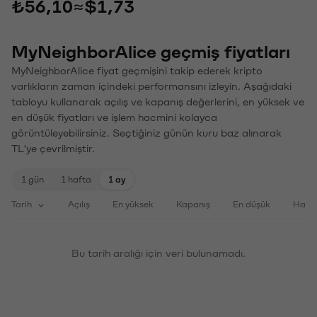
₺56,10
≈
$1,73
MyNeighborAlice geçmiş fiyatları
MyNeighborAlice fiyat geçmişini takip ederek kripto
varlıkların zaman içindeki performansını izleyin. Aşağıdaki
tabloyu kullanarak açılış ve kapanış değerlerini, en yüksek ve
en düşük fiyatları ve işlem hacmini kolayca
görüntüleyebilirsiniz. Seçtiğiniz günün kuru baz alınarak
TL'ye çevrilmiştir.
1 gün
1 hafta
1 ay
Tarih
Açılış
En yüksek
Kapanış
En düşük
Haci
Bu tarih aralığı için veri bulunamadı.