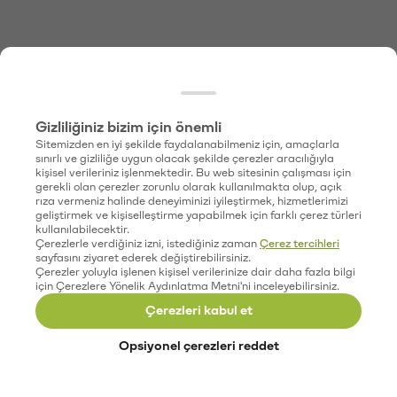
Gizliliğiniz bizim için önemli
Sitemizden en iyi şekilde faydalanabilmeniz için, amaçlarla
sınırlı ve gizliliğe uygun olacak şekilde çerezler aracılığıyla
kişisel verileriniz işlenmektedir. Bu web sitesinin çalışması için
gerekli olan çerezler zorunlu olarak kullanılmakta olup, açık
rıza vermeniz halinde deneyiminizi iyileştirmek, hizmetlerimizi
geliştirmek ve kişiselleştirme yapabilmek için farklı çerez türleri
kullanılabilecektir.
Çerezlerle verdiğiniz izni, istediğiniz zaman
Çerez tercihleri
sayfasını ziyaret ederek değiştirebilirsiniz.
Çerezler yoluyla işlenen kişisel verilerinize dair daha fazla bilgi
için Çerezlere Yönelik Aydınlatma Metni'ni inceleyebilirsiniz.
Çerezleri kabul et
Opsiyonel çerezleri reddet