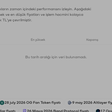
kların zaman içindeki performansını izleyin. Aşağıdaki
sek ve en düşük fiyatları ve işlem hacmini kolayca
 TL'ye çevrilmiştir.
En yüksek
Kapanış
Bu tarih aralığı için veri bulunamadı.
28 july 2026 OG Fan Token fiyatı
9 may 2026 Altlayer fi
lar fiyatı
26 Mayıs 2026 Band Protocol fiyatı
17 Oca