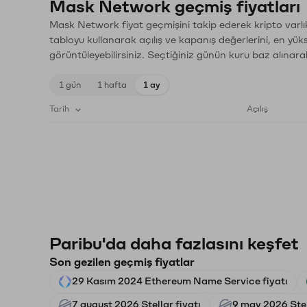
Mask Network geçmiş fiyatları
Mask Network fiyat geçmişini takip ederek kripto varlı
tabloyu kullanarak açılış ve kapanış değerlerini, en yük
görüntüleyebilirsiniz. Seçtiğiniz günün kuru baz alınarak
1 gün
1 hafta
1 ay
Tarih
Açılış
Paribu'da daha fazlasını keşfet
Son gezilen geçmiş fiyatlar
29 Kasım 2024 Ethereum Name Service fiyatı
7 august 2026 Stellar fiyatı
9 may 2026 Stel