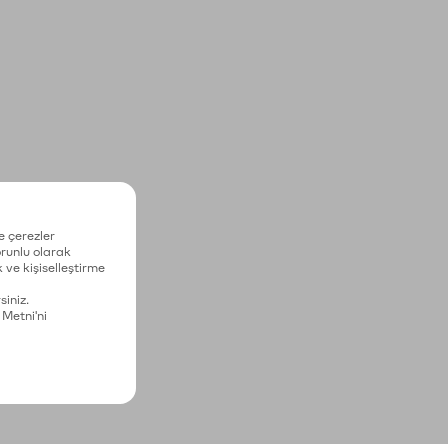
e çerezler
zorunlu olarak
 ve kişiselleştirme
siniz.
 Metni'ni