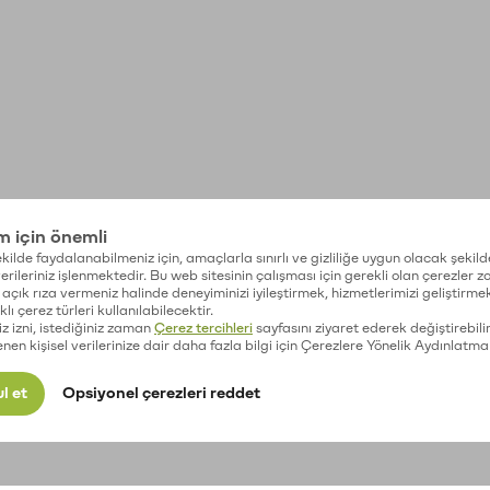
im için önemli
kilde faydalanabilmeniz için, amaçlarla sınırlı ve gizliliğe uygun olacak şekild
 verileriniz işlenmektedir. Bu web sitesinin çalışması için gerekli olan çerezler 
açık rıza vermeniz halinde deneyiminizi iyileştirmek, hizmetlerimizi geliştirmek
lı çerez türleri kullanılabilecektir.
iz izni, istediğiniz zaman
Çerez tercihleri
sayfasını ziyaret ederek değiştirebilir
enen kişisel verilerinize dair daha fazla bilgi için Çerezlere Yönelik Aydınlatma
l et
Opsiyonel çerezleri reddet