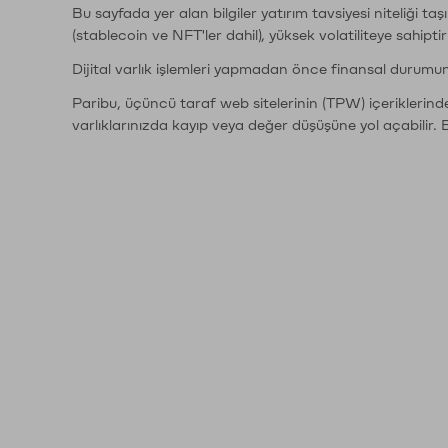
Bu sayfada yer alan bilgiler yatırım tavsiyesi niteliği ta
(stablecoin ve NFT'ler dahil), yüksek volatiliteye sahipti
Dijital varlık işlemleri yapmadan önce finansal durumu
Paribu, üçüncü taraf web sitelerinin (TPW) içeriklerin
varlıklarınızda kayıp veya değer düşüşüne yol açabilir. 