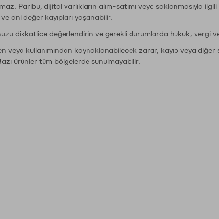
şımaz. Paribu, dijital varlıkların alım-satımı veya saklanmasıyla ilgi
r ve ani değer kayıpları yaşanabilir.
nuzu dikkatlice değerlendirin ve gerekli durumlarda hukuk, vergi v
den veya kullanımından kaynaklanabilecek zarar, kayıp veya diğer 
Bazı ürünler tüm bölgelerde sunulmayabilir.