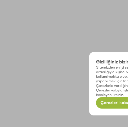
Gizliliğiniz biz
Sitemizden en iyi şe
aracılığıyla kişisel
kullanılmakta olup, 
yapabilmek için fark
Çerezlerle verdiğin
Çerezler yoluyla işl
inceleyebilirsiniz.
Çerezleri kabu