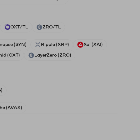
OXT/TL
ZRO/TL
napse (SYN)
Ripple (XRP)
Xai (XAI)
hid (OXT)
LayerZero (ZRO)
)
he (AVAX)