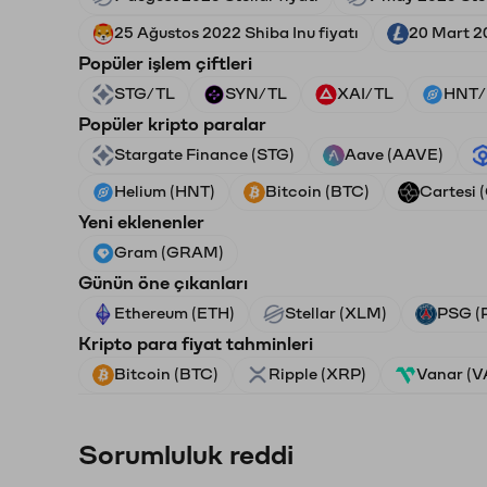
25 Ağustos 2022 Shiba Inu fiyatı
20 Mart 20
Popüler işlem çiftleri
STG/TL
SYN/TL
XAI/TL
HNT/
Popüler kripto paralar
Stargate Finance (STG)
Aave (AAVE)
Helium (HNT)
Bitcoin (BTC)
Cartesi 
Yeni eklenenler
Gram (GRAM)
Günün öne çıkanları
Ethereum (ETH)
Stellar (XLM)
PSG (
Kripto para fiyat tahminleri
Bitcoin (BTC)
Ripple (XRP)
Vanar (
Sorumluluk reddi