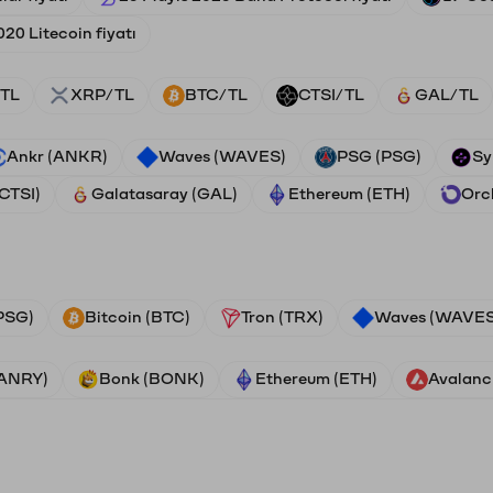
20 Litecoin fiyatı
TL
XRP/TL
BTC/TL
CTSI/TL
GAL/TL
Ankr (ANKR)
Waves (WAVES)
PSG (PSG)
Sy
(CTSI)
Galatasaray (GAL)
Ethereum (ETH)
Orc
PSG)
Bitcoin (BTC)
Tron (TRX)
Waves (WAVES
VANRY)
Bonk (BONK)
Ethereum (ETH)
Avalanc