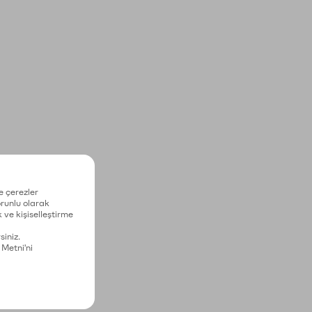
e çerezler
zorunlu olarak
 ve kişiselleştirme
siniz.
 Metni'ni