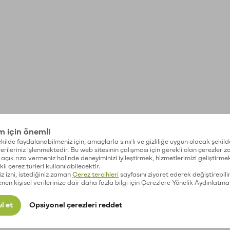
im için önemli
kilde faydalanabilmeniz için, amaçlarla sınırlı ve gizliliğe uygun olacak şekild
 verileriniz işlenmektedir. Bu web sitesinin çalışması için gerekli olan çerezler 
açık rıza vermeniz halinde deneyiminizi iyileştirmek, hizmetlerimizi geliştirmek
lı çerez türleri kullanılabilecektir.
iz izni, istediğiniz zaman
Çerez tercihleri
sayfasını ziyaret ederek değiştirebilir
enen kişisel verilerinize dair daha fazla bilgi için Çerezlere Yönelik Aydınlatma
l et
Opsiyonel çerezleri reddet