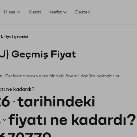
Hisse
Getiri
Keşfet
Destek
L fiyat geçmişi
) Geçmiş Fiyat
eyin. Performansını ve tarihindeki önemli dönüm noktalarını
atı ne kadardı?
26
tarihindeki
s
fiyatı ne kadardı?