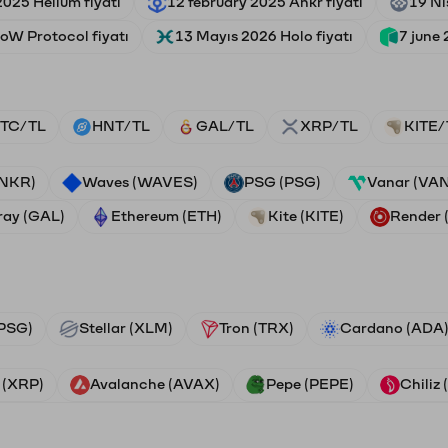
025 Helium fiyatı
12 february 2025 Ankr fiyatı
19 Ni
oW Protocol fiyatı
13 Mayıs 2026 Holo fiyatı
7 june 
TC/TL
HNT/TL
GAL/TL
XRP/TL
KITE/
ANKR)
Waves (WAVES)
PSG (PSG)
Vanar (VA
ray (GAL)
Ethereum (ETH)
Kite (KITE)
Render
PSG)
Stellar (XLM)
Tron (TRX)
Cardano (ADA
 (XRP)
Avalanche (AVAX)
Pepe (PEPE)
Chiliz