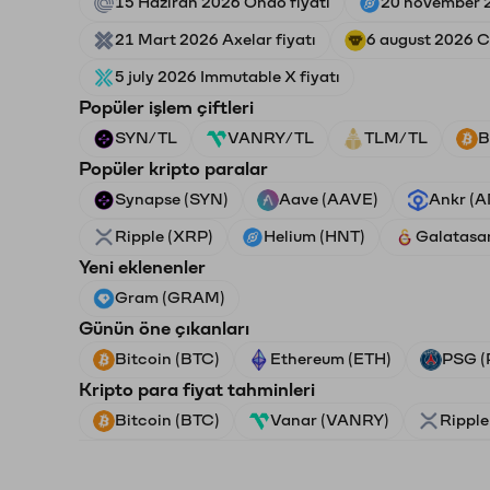
15 Haziran 2026 Ondo fiyatı
20 november 2
21 Mart 2026 Axelar fiyatı
6 august 2026 C
5 july 2026 Immutable X fiyatı
Popüler işlem çiftleri
SYN/TL
VANRY/TL
TLM/TL
B
Popüler kripto paralar
Synapse (SYN)
Aave (AAVE)
Ankr (
Ripple (XRP)
Helium (HNT)
Galatasa
Yeni eklenenler
Gram (GRAM)
Günün öne çıkanları
Bitcoin (BTC)
Ethereum (ETH)
PSG (
Kripto para fiyat tahminleri
Bitcoin (BTC)
Vanar (VANRY)
Ripple