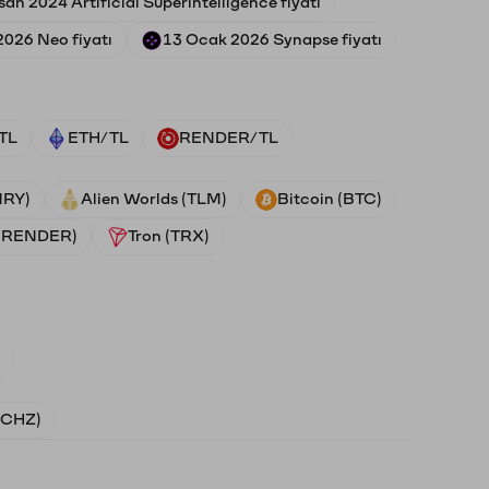
san 2024 Artificial Superintelligence fiyatı
2026 Neo fiyatı
13 Ocak 2026 Synapse fiyatı
TL
ETH/TL
RENDER/TL
NRY)
Alien Worlds (TLM)
Bitcoin (BTC)
 (RENDER)
Tron (TRX)
)
 (CHZ)