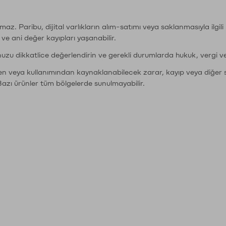
şımaz. Paribu, dijital varlıkların alım-satımı veya saklanmasıyla ilgi
r ve ani değer kayıpları yaşanabilir.
nuzu dikkatlice değerlendirin ve gerekli durumlarda hukuk, vergi v
den veya kullanımından kaynaklanabilecek zarar, kayıp veya diğer 
Bazı ürünler tüm bölgelerde sunulmayabilir.