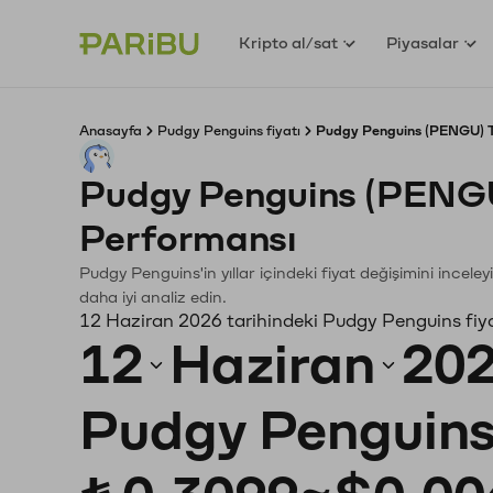
Kripto al/sat
Piyasalar
Anasayfa
Pudgy Penguins fiyatı
Pudgy Penguins (PENGU) T
Pudgy Penguins (PENGU
Performansı
Pudgy Penguins'in yıllar içindeki fiyat değişimini incel
daha iyi analiz edin.
12 Haziran 2026 tarihindeki Pudgy Penguins fiy
12
Haziran
20
Pudgy Penguin