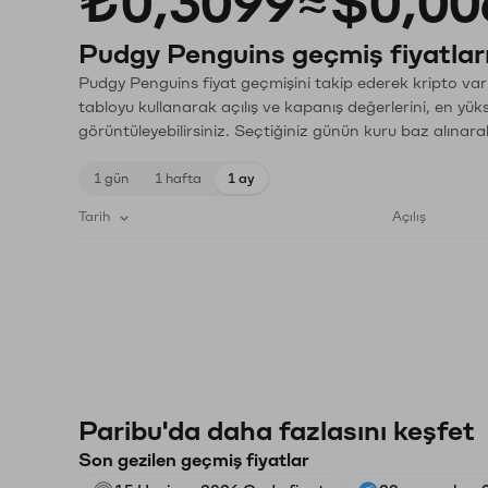
₺0,3099
≈
$0,00
Pudgy Penguins geçmiş fiyatlar
Pudgy Penguins fiyat geçmişini takip ederek kripto varl
tabloyu kullanarak açılış ve kapanış değerlerini, en yük
görüntüleyebilirsiniz. Seçtiğiniz günün kuru baz alınarak
1 gün
1 hafta
1 ay
Tarih
Açılış
Paribu'da daha fazlasını keşfet
Son gezilen geçmiş fiyatlar