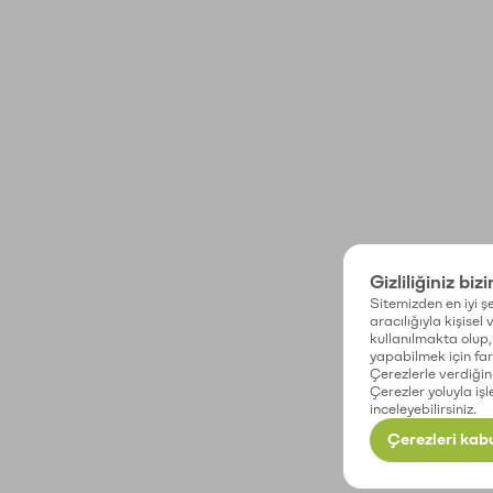
Gizliliğiniz biz
Sitemizden en iyi şe
aracılığıyla kişisel
kullanılmakta olup, 
yapabilmek için fark
Çerezlerle verdiğin
Çerezler yoluyla işl
inceleyebilirsiniz.
Çerezleri kabu