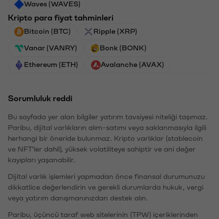
Waves (WAVES)
Kripto para fiyat tahminleri
Bitcoin (BTC)
Ripple (XRP)
Vanar (VANRY)
Bonk (BONK)
Ethereum (ETH)
Avalanche (AVAX)
Sorumluluk reddi
Bu sayfada yer alan bilgiler yatırım tavsiyesi niteliği taşımaz.
Paribu, dijital varlıkların alım-satımı veya saklanmasıyla ilgili
herhangi bir öneride bulunmaz. Kripto varlıklar (stablecoin
ve NFT'ler dahil), yüksek volatiliteye sahiptir ve ani değer
kayıpları yaşanabilir.
Dijital varlık işlemleri yapmadan önce finansal durumunuzu
dikkatlice değerlendirin ve gerekli durumlarda hukuk, vergi
veya yatırım danışmanınızdan destek alın.
Paribu, üçüncü taraf web sitelerinin (TPW) içeriklerinden