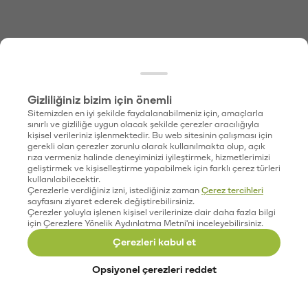
Gizliliğiniz bizim için önemli
Sitemizden en iyi şekilde faydalanabilmeniz için, amaçlarla
sınırlı ve gizliliğe uygun olacak şekilde çerezler aracılığıyla
kişisel verileriniz işlenmektedir. Bu web sitesinin çalışması için
gerekli olan çerezler zorunlu olarak kullanılmakta olup, açık
rıza vermeniz halinde deneyiminizi iyileştirmek, hizmetlerimizi
geliştirmek ve kişiselleştirme yapabilmek için farklı çerez türleri
kullanılabilecektir.
Çerezlerle verdiğiniz izni, istediğiniz zaman
Çerez tercihleri
sayfasını ziyaret ederek değiştirebilirsiniz.
Çerezler yoluyla işlenen kişisel verilerinize dair daha fazla bilgi
için Çerezlere Yönelik Aydınlatma Metni'ni inceleyebilirsiniz.
Çerezleri kabul et
Opsiyonel çerezleri reddet