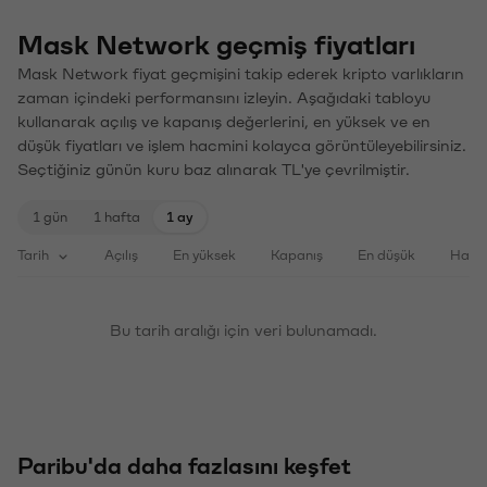
Mask Network geçmiş fiyatları
Mask Network fiyat geçmişini takip ederek kripto varlıkların
zaman içindeki performansını izleyin. Aşağıdaki tabloyu
kullanarak açılış ve kapanış değerlerini, en yüksek ve en
düşük fiyatları ve işlem hacmini kolayca görüntüleyebilirsiniz.
Seçtiğiniz günün kuru baz alınarak TL'ye çevrilmiştir.
1 gün
1 hafta
1 ay
Tarih
Açılış
En yüksek
Kapanış
En düşük
Haci
Bu tarih aralığı için veri bulunamadı.
Paribu'da daha fazlasını keşfet