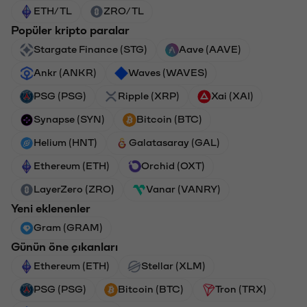
ETH/TL
ZRO/TL
Popüler kripto paralar
Stargate Finance (STG)
Aave (AAVE)
Ankr (ANKR)
Waves (WAVES)
PSG (PSG)
Ripple (XRP)
Xai (XAI)
Synapse (SYN)
Bitcoin (BTC)
Helium (HNT)
Galatasaray (GAL)
Ethereum (ETH)
Orchid (OXT)
LayerZero (ZRO)
Vanar (VANRY)
Yeni eklenenler
Gram (GRAM)
Günün öne çıkanları
Ethereum (ETH)
Stellar (XLM)
PSG (PSG)
Bitcoin (BTC)
Tron (TRX)