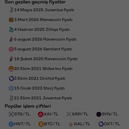
Son gezilen geçmiş fiyatlar
14 Mayıs 2025 Juventus fiyatı
3 Mart 2026 Memecoin fiyatı
4 Haziran 2025 Zilliqa fiyatı
6 august 2026 Ravencoin fiyatı
5 august 2026 Sentient fiyatı
18 Şubat 2020 Ravencoin fiyatı
30 Ekim 2021 Shiba Inu fiyatı
3 Ekim 2021 Orchid fiyatı
15 Ocak 2023 Storj fiyatı
21 Ekim 2021 Juventus fiyatı
Popüler işlem çiftleri
STG/TL
XAI/TL
XRP/TL
SYN/TL
HNT/TL
BTC/TL
GAL/TL
OXT/TL