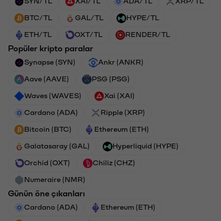
SYN/TL
XAI/TL
ADA/TL
XRP/TL
BTC/TL
GAL/TL
HYPE/TL
ETH/TL
OXT/TL
RENDER/TL
Popüler kripto paralar
Synapse (SYN)
Ankr (ANKR)
Aave (AAVE)
PSG (PSG)
Waves (WAVES)
Xai (XAI)
Cardano (ADA)
Ripple (XRP)
Bitcoin (BTC)
Ethereum (ETH)
Galatasaray (GAL)
Hyperliquid (HYPE)
Orchid (OXT)
Chiliz (CHZ)
Numeraire (NMR)
Günün öne çıkanları
Cardano (ADA)
Ethereum (ETH)