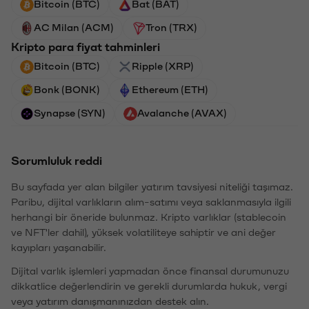
Bitcoin (BTC)
Bat (BAT)
AC Milan (ACM)
Tron (TRX)
Kripto para fiyat tahminleri
Bitcoin (BTC)
Ripple (XRP)
Bonk (BONK)
Ethereum (ETH)
Synapse (SYN)
Avalanche (AVAX)
Sorumluluk reddi
Bu sayfada yer alan bilgiler yatırım tavsiyesi niteliği taşımaz.
Paribu, dijital varlıkların alım-satımı veya saklanmasıyla ilgili
herhangi bir öneride bulunmaz. Kripto varlıklar (stablecoin
ve NFT'ler dahil), yüksek volatiliteye sahiptir ve ani değer
kayıpları yaşanabilir.
Dijital varlık işlemleri yapmadan önce finansal durumunuzu
dikkatlice değerlendirin ve gerekli durumlarda hukuk, vergi
veya yatırım danışmanınızdan destek alın.