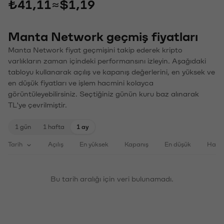
₺41,11
≈
$1,19
Manta Network geçmiş fiyatları
Manta Network fiyat geçmişini takip ederek kripto
varlıkların zaman içindeki performansını izleyin. Aşağıdaki
tabloyu kullanarak açılış ve kapanış değerlerini, en yüksek ve
en düşük fiyatları ve işlem hacmini kolayca
görüntüleyebilirsiniz. Seçtiğiniz günün kuru baz alınarak
TL'ye çevrilmiştir.
1 gün
1 hafta
1 ay
Tarih
Açılış
En yüksek
Kapanış
En düşük
Haci
Bu tarih aralığı için veri bulunamadı.