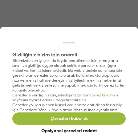
Gizliliğiniz bizim için önemli
Sitemizden en iyi şekilde faydalanabilmeniz için, amaçlarla
sınırlı ve gizliliğe uygun olacak şekilde çerezler aracılığıyla
kişisel verileriniz işlenmektedir. Bu web sitesinin çalışması için
gerekli olan çerezler zorunlu olarak kullanılmakta olup, açık
rıza vermeniz halinde deneyiminizi iyileştirmek, hizmetlerimizi
geliştirmek ve kişiselleştirme yapabilmek için farklı çerez türleri
kullanılabilecektir.
Çerezlerle verdiğiniz izni, istediğiniz zaman
Çerez tercihleri
sayfasını ziyaret ederek değiştirebilirsiniz.
Çerezler yoluyla işlenen kişisel verilerinize dair daha fazla bilgi
için Çerezlere Yönelik Aydınlatma Metni'ni inceleyebilirsiniz.
Çerezleri kabul et
Opsiyonel çerezleri reddet