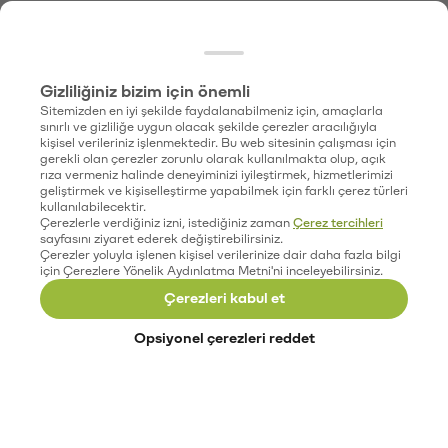
Gizliliğiniz bizim için önemli
Sitemizden en iyi şekilde faydalanabilmeniz için, amaçlarla
sınırlı ve gizliliğe uygun olacak şekilde çerezler aracılığıyla
kişisel verileriniz işlenmektedir. Bu web sitesinin çalışması için
gerekli olan çerezler zorunlu olarak kullanılmakta olup, açık
rıza vermeniz halinde deneyiminizi iyileştirmek, hizmetlerimizi
geliştirmek ve kişiselleştirme yapabilmek için farklı çerez türleri
kullanılabilecektir.
Çerezlerle verdiğiniz izni, istediğiniz zaman
Çerez tercihleri
sayfasını ziyaret ederek değiştirebilirsiniz.
Çerezler yoluyla işlenen kişisel verilerinize dair daha fazla bilgi
için Çerezlere Yönelik Aydınlatma Metni'ni inceleyebilirsiniz.
Çerezleri kabul et
Opsiyonel çerezleri reddet