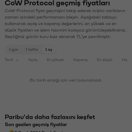
CoW Protocol geçmiş fiyatları
CoW Protocol fiyat geçmişini takip ederek kripto varlıkların
zaman içindeki performansını izleyin. Aşağıdaki tabloyu
kullanarak açılış ve kapanış değerlerini, en yüksek ve en
düşük fiyatları ve işlem hacmini kolayca görüntüleyebilirsiniz.
Seçtiğiniz günün kuru baz alınarak TL'ye çevrilmiştir.
1 gün
1 hafta
1 ay
Tarih
Açılış
En yüksek
Kapanış
En düşük
Haci
Bu tarih aralığı için veri bulunamadı.
Paribu'da daha fazlasını keşfet
Son gezilen geçmiş fiyatlar