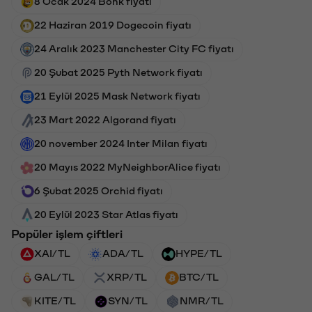
8 Ocak 2024 Bonk fiyatı
22 Haziran 2019 Dogecoin fiyatı
24 Aralık 2023 Manchester City FC fiyatı
20 Şubat 2025 Pyth Network fiyatı
21 Eylül 2025 Mask Network fiyatı
23 Mart 2022 Algorand fiyatı
20 november 2024 Inter Milan fiyatı
20 Mayıs 2022 MyNeighborAlice fiyatı
6 Şubat 2025 Orchid fiyatı
20 Eylül 2023 Star Atlas fiyatı
Popüler işlem çiftleri
XAI/TL
ADA/TL
HYPE/TL
GAL/TL
XRP/TL
BTC/TL
KITE/TL
SYN/TL
NMR/TL