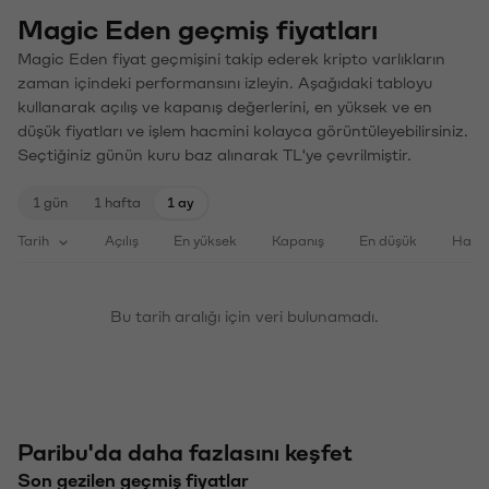
Magic Eden geçmiş fiyatları
Magic Eden fiyat geçmişini takip ederek kripto varlıkların
zaman içindeki performansını izleyin. Aşağıdaki tabloyu
kullanarak açılış ve kapanış değerlerini, en yüksek ve en
düşük fiyatları ve işlem hacmini kolayca görüntüleyebilirsiniz.
Seçtiğiniz günün kuru baz alınarak TL'ye çevrilmiştir.
1 gün
1 hafta
1 ay
Tarih
Açılış
En yüksek
Kapanış
En düşük
Haci
Bu tarih aralığı için veri bulunamadı.
Paribu'da daha fazlasını keşfet
Son gezilen geçmiş fiyatlar