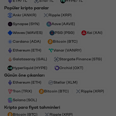
ETH/TL
STG/TL
HYPE/TL
Popüler kripto paralar
Ankr (ANKR)
Ripple (XRP)
Synapse (SYN)
Aave (AAVE)
Waves (WAVES)
PSG (PSG)
Xai (XAI)
Cardano (ADA)
Bitcoin (BTC)
Ethereum (ETH)
Vanar (VANRY)
Galatasaray (GAL)
Stargate Finance (STG)
Hyperliquid (HYPE)
Orchid (OXT)
Günün öne çıkanları
Ethereum (ETH)
Stellar (XLM)
Tron (TRX)
Bitcoin (BTC)
Ripple (XRP)
Solana (SOL)
Kripto para fiyat tahminleri
Bitcoin (BTC)
Ripple (XRP)