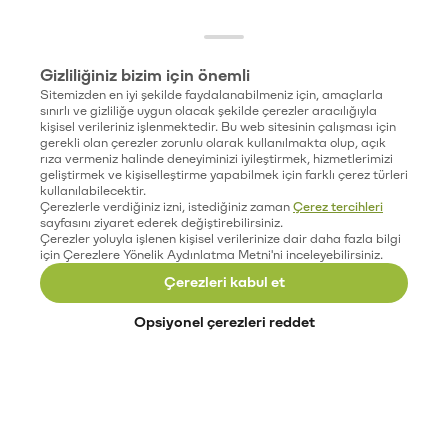
Gizliliğiniz bizim için önemli
Sitemizden en iyi şekilde faydalanabilmeniz için, amaçlarla
sınırlı ve gizliliğe uygun olacak şekilde çerezler aracılığıyla
kişisel verileriniz işlenmektedir. Bu web sitesinin çalışması için
gerekli olan çerezler zorunlu olarak kullanılmakta olup, açık
rıza vermeniz halinde deneyiminizi iyileştirmek, hizmetlerimizi
geliştirmek ve kişiselleştirme yapabilmek için farklı çerez türleri
kullanılabilecektir.
Çerezlerle verdiğiniz izni, istediğiniz zaman
Çerez tercihleri
sayfasını ziyaret ederek değiştirebilirsiniz.
Çerezler yoluyla işlenen kişisel verilerinize dair daha fazla bilgi
için Çerezlere Yönelik Aydınlatma Metni'ni inceleyebilirsiniz.
Çerezleri kabul et
Opsiyonel çerezleri reddet