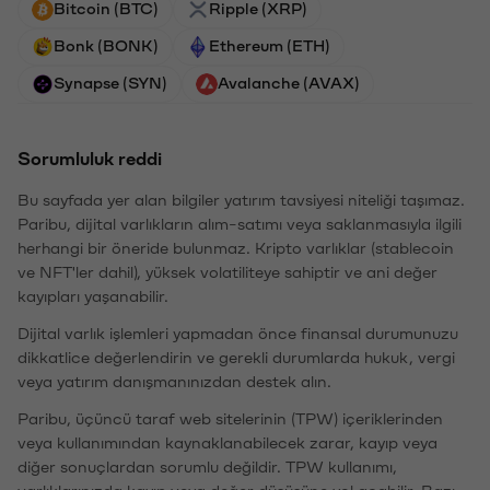
Bitcoin (BTC)
Ripple (XRP)
Bonk (BONK)
Ethereum (ETH)
Synapse (SYN)
Avalanche (AVAX)
Sorumluluk reddi
Bu sayfada yer alan bilgiler yatırım tavsiyesi niteliği taşımaz.
Paribu, dijital varlıkların alım-satımı veya saklanmasıyla ilgili
herhangi bir öneride bulunmaz. Kripto varlıklar (stablecoin
ve NFT'ler dahil), yüksek volatiliteye sahiptir ve ani değer
kayıpları yaşanabilir.
Dijital varlık işlemleri yapmadan önce finansal durumunuzu
dikkatlice değerlendirin ve gerekli durumlarda hukuk, vergi
veya yatırım danışmanınızdan destek alın.
Paribu, üçüncü taraf web sitelerinin (TPW) içeriklerinden
veya kullanımından kaynaklanabilecek zarar, kayıp veya
diğer sonuçlardan sorumlu değildir. TPW kullanımı,
varlıklarınızda kayıp veya değer düşüşüne yol açabilir. Bazı