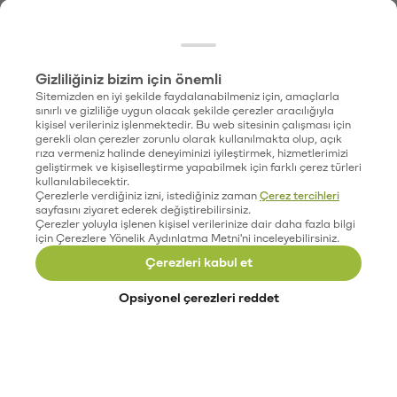
Gizliliğiniz bizim için önemli
Sitemizden en iyi şekilde faydalanabilmeniz için, amaçlarla
sınırlı ve gizliliğe uygun olacak şekilde çerezler aracılığıyla
kişisel verileriniz işlenmektedir. Bu web sitesinin çalışması için
gerekli olan çerezler zorunlu olarak kullanılmakta olup, açık
rıza vermeniz halinde deneyiminizi iyileştirmek, hizmetlerimizi
geliştirmek ve kişiselleştirme yapabilmek için farklı çerez türleri
kullanılabilecektir.
Çerezlerle verdiğiniz izni, istediğiniz zaman
Çerez tercihleri
sayfasını ziyaret ederek değiştirebilirsiniz.
Çerezler yoluyla işlenen kişisel verilerinize dair daha fazla bilgi
için Çerezlere Yönelik Aydınlatma Metni'ni inceleyebilirsiniz.
Çerezleri kabul et
Opsiyonel çerezleri reddet