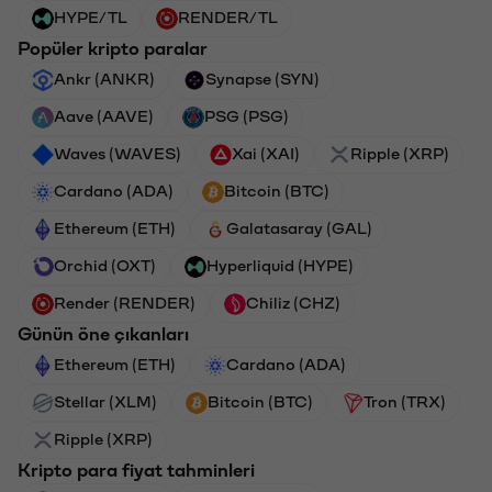
HYPE/TL
RENDER/TL
Popüler kripto paralar
Ankr (ANKR)
Synapse (SYN)
Aave (AAVE)
PSG (PSG)
Waves (WAVES)
Xai (XAI)
Ripple (XRP)
Cardano (ADA)
Bitcoin (BTC)
Ethereum (ETH)
Galatasaray (GAL)
Orchid (OXT)
Hyperliquid (HYPE)
Render (RENDER)
Chiliz (CHZ)
Günün öne çıkanları
Ethereum (ETH)
Cardano (ADA)
Stellar (XLM)
Bitcoin (BTC)
Tron (TRX)
Ripple (XRP)
Kripto para fiyat tahminleri