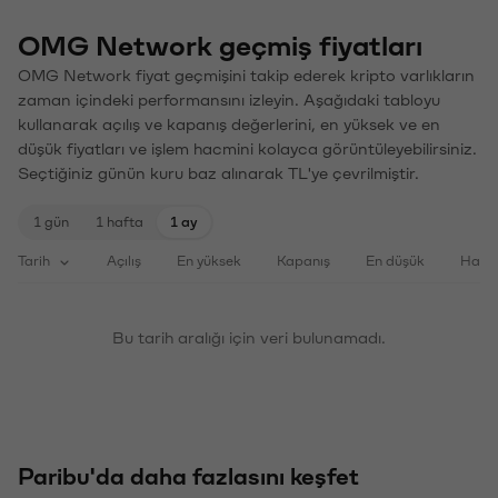
OMG Network geçmiş fiyatları
OMG Network fiyat geçmişini takip ederek kripto varlıkların
zaman içindeki performansını izleyin. Aşağıdaki tabloyu
kullanarak açılış ve kapanış değerlerini, en yüksek ve en
düşük fiyatları ve işlem hacmini kolayca görüntüleyebilirsiniz.
Seçtiğiniz günün kuru baz alınarak TL'ye çevrilmiştir.
1 gün
1 hafta
1 ay
Tarih
Açılış
En yüksek
Kapanış
En düşük
Haci
Bu tarih aralığı için veri bulunamadı.
Paribu'da daha fazlasını keşfet