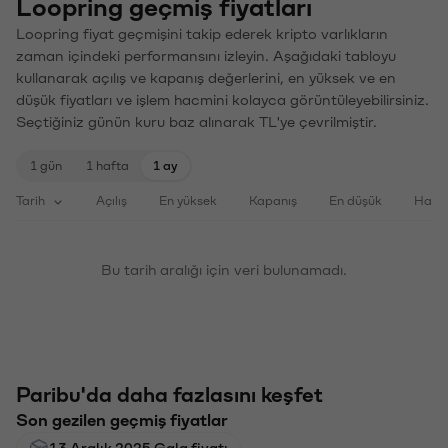
Loopring geçmiş fiyatları
Loopring fiyat geçmişini takip ederek kripto varlıkların
zaman içindeki performansını izleyin. Aşağıdaki tabloyu
kullanarak açılış ve kapanış değerlerini, en yüksek ve en
düşük fiyatları ve işlem hacmini kolayca görüntüleyebilirsiniz.
Seçtiğiniz günün kuru baz alınarak TL'ye çevrilmiştir.
1 gün
1 hafta
1 ay
Tarih
Açılış
En yüksek
Kapanış
En düşük
Haci
Bu tarih aralığı için veri bulunamadı.
Paribu'da daha fazlasını keşfet
Son gezilen geçmiş fiyatlar