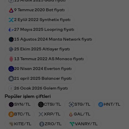
13 Aralık 2025 Gala fiyatı
9 Temmuz 2020 Bat fiyatı
2 Eylül 2022 Synthetix fiyatı
27 Mayıs 2025 Loopring fiyatı
15 Ağustos 2024 Manta Network fiyatı
25 Ekim 2025 Altlayer fiyatı
13 Temmuz 2022 AS Monaco fiyatı
20 Nisan 2024 Everton fiyatı
21 april 2025 Balancer fiyatı
26 Ocak 2026 Golem fiyatı
Popüler işlem çiftleri
SYN/TL
CTSI/TL
STG/TL
HNT/TL
BTC/TL
XRP/TL
GAL/TL
KITE/TL
ZRO/TL
VANRY/TL