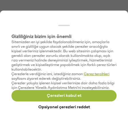
Gizliliğiniz bizim için önemli
Sitemizden en iyi şekilde faydalanabilmeniz için, amaçlarla
sınırlı ve gizliliğe uygun olacak şekilde çerezler aracılığıyla
kişisel verileriniz işlenmektedir. Bu web sitesinin çalışması için
gerekli olan çerezler zorunlu olarak kullanılmakta olup, açık
rıza vermeniz halinde deneyiminizi iyileştirmek, hizmetlerimizi
geliştirmek ve kişiselleştirme yapabilmek için farklı çerez türleri
kullanılabilecektir.
Çerezlerle verdiğiniz izni, istediğiniz zaman
Çerez tercihleri
sayfasını ziyaret ederek değiştirebilirsiniz.
Çerezler yoluyla işlenen kişisel verilerinize dair daha fazla bilgi
için Çerezlere Yönelik Aydınlatma Metni'ni inceleyebilirsiniz.
Çerezleri kabul et
Opsiyonel çerezleri reddet