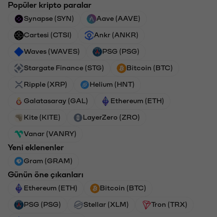
Popüler kripto paralar
Synapse (SYN)
Aave (AAVE)
Cartesi (CTSI)
Ankr (ANKR)
Waves (WAVES)
PSG (PSG)
Stargate Finance (STG)
Bitcoin (BTC)
Ripple (XRP)
Helium (HNT)
Galatasaray (GAL)
Ethereum (ETH)
Kite (KITE)
LayerZero (ZRO)
Vanar (VANRY)
Yeni eklenenler
Gram (GRAM)
Günün öne çıkanları
Ethereum (ETH)
Bitcoin (BTC)
PSG (PSG)
Stellar (XLM)
Tron (TRX)