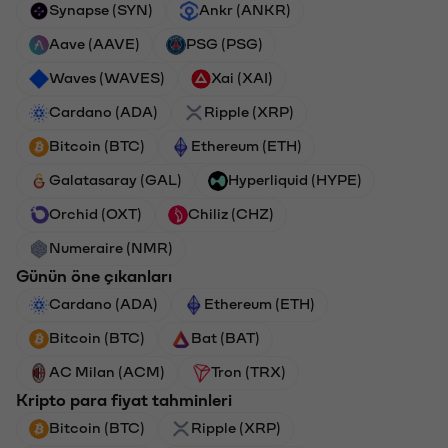
Synapse (SYN)
Ankr (ANKR)
Aave (AAVE)
PSG (PSG)
Waves (WAVES)
Xai (XAI)
Cardano (ADA)
Ripple (XRP)
Bitcoin (BTC)
Ethereum (ETH)
Galatasaray (GAL)
Hyperliquid (HYPE)
Orchid (OXT)
Chiliz (CHZ)
Numeraire (NMR)
Günün öne çıkanları
Cardano (ADA)
Ethereum (ETH)
Bitcoin (BTC)
Bat (BAT)
AC Milan (ACM)
Tron (TRX)
Kripto para fiyat tahminleri
Bitcoin (BTC)
Ripple (XRP)