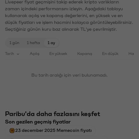
Livepeer fiyat geçmişini takip ederek kripto varlıkların
zaman içindeki performansını izleyin. Aşağıdaki tabloyu
kullanarak açılış ve kapanış değerlerini, en yüksek ve en
düşük fiyatları ve işlem hacmini kolayca görüntüleyebilirsiniz.
Seçtiğiniz günün kuru baz alınarak TL'ye çevrilmiştir.
1 gün
1 hafta
1 ay
Tarih
Açılış
En yüksek
Kapanış
En düşük
Haci
Bu tarih aralığı için veri bulunamadı.
Paribu'da daha fazlasını keşfet
Son gezilen geçmiş fiyatlar
23 december 2025 Memecoin fiyatı