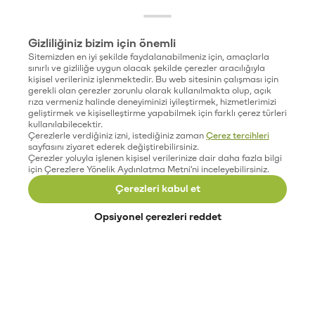
Gizliliğiniz bizim için önemli
Sitemizden en iyi şekilde faydalanabilmeniz için, amaçlarla
sınırlı ve gizliliğe uygun olacak şekilde çerezler aracılığıyla
kişisel verileriniz işlenmektedir. Bu web sitesinin çalışması için
gerekli olan çerezler zorunlu olarak kullanılmakta olup, açık
rıza vermeniz halinde deneyiminizi iyileştirmek, hizmetlerimizi
geliştirmek ve kişiselleştirme yapabilmek için farklı çerez türleri
kullanılabilecektir.
Çerezlerle verdiğiniz izni, istediğiniz zaman
Çerez tercihleri
sayfasını ziyaret ederek değiştirebilirsiniz.
Çerezler yoluyla işlenen kişisel verilerinize dair daha fazla bilgi
için Çerezlere Yönelik Aydınlatma Metni'ni inceleyebilirsiniz.
Çerezleri kabul et
Opsiyonel çerezleri reddet
Paribu’yu keşfet