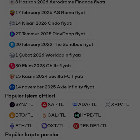
8 Haziran 2026 Aerodrome Finance fiyatı
17 february 2026 AS Roma fiyatı
14 Nisan 2026 Ondo fiyatı
27 Temmuz 2025 PlayDapp fiyatı
20 february 2022 The Sandbox fiyatı
1 Şubat 2026 Worldcoin fiyatı
30 Ekim 2023 Chiliz fiyatı
15 Kasım 2024 Sevilla FC fiyatı
14 november 2025 Axie Infinity fiyatı
Popüler işlem çiftleri
SYN/TL
XAI/TL
ADA/TL
XRP/TL
BTC/TL
GAL/TL
HYPE/TL
ETH/TL
OXT/TL
RENDER/TL
Popüler kripto paralar