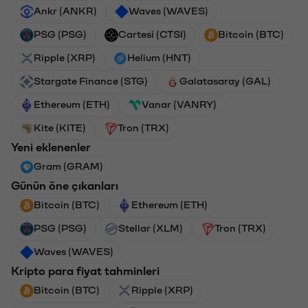
Ankr (ANKR)
Waves (WAVES)
PSG (PSG)
Cartesi (CTSI)
Bitcoin (BTC)
Ripple (XRP)
Helium (HNT)
Stargate Finance (STG)
Galatasaray (GAL)
Ethereum (ETH)
Vanar (VANRY)
Kite (KITE)
Tron (TRX)
Yeni eklenenler
Gram (GRAM)
Günün öne çıkanları
Bitcoin (BTC)
Ethereum (ETH)
PSG (PSG)
Stellar (XLM)
Tron (TRX)
Waves (WAVES)
Kripto para fiyat tahminleri
Bitcoin (BTC)
Ripple (XRP)