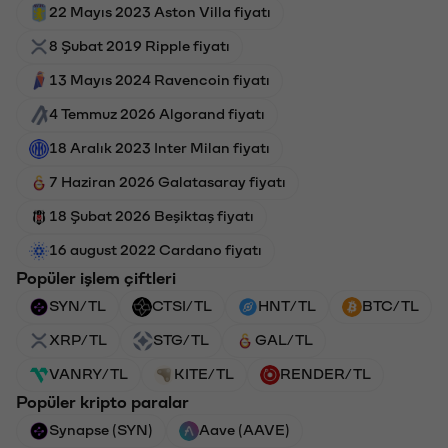
22 Mayıs 2023 Aston Villa fiyatı
8 Şubat 2019 Ripple fiyatı
13 Mayıs 2024 Ravencoin fiyatı
4 Temmuz 2026 Algorand fiyatı
18 Aralık 2023 Inter Milan fiyatı
7 Haziran 2026 Galatasaray fiyatı
18 Şubat 2026 Beşiktaş fiyatı
16 august 2022 Cardano fiyatı
Popüler işlem çiftleri
SYN/TL
CTSI/TL
HNT/TL
BTC/TL
XRP/TL
STG/TL
GAL/TL
VANRY/TL
KITE/TL
RENDER/TL
Popüler kripto paralar
Synapse (SYN)
Aave (AAVE)