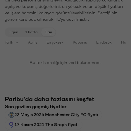
içindeki performansını izleyin. Aşağıdaki tabloyu kullanarak
açılış ve kapanış değerlerini, en yüksek ve en düşük fiyatları
ve işlem hacmini kolayca görüntüleyebilirsiniz. Seçtiğiniz
günün kuru baz alınarak TL'ye çevrilmiştir.
1 gün
1 hafta
1 ay
Tarih
Açılış
En yüksek
Kapanış
En düşük
Haci
Bu tarih aralığı için veri bulunamadı.
Paribu'da daha fazlasını keşfet
Son gezilen geçmiş fiyatlar
23 Mayıs 2026 Manchester City FC fiyatı
17 Kasım 2021 The Graph fiyatı