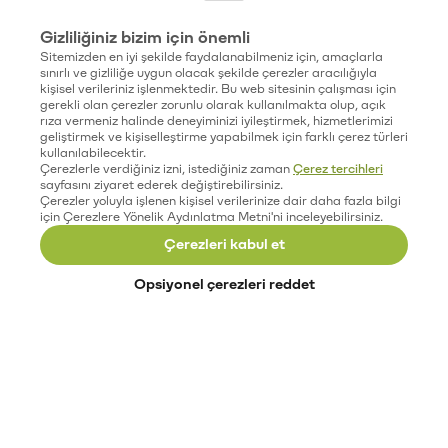
Gizliliğiniz bizim için önemli
Sitemizden en iyi şekilde faydalanabilmeniz için, amaçlarla
sınırlı ve gizliliğe uygun olacak şekilde çerezler aracılığıyla
kişisel verileriniz işlenmektedir. Bu web sitesinin çalışması için
gerekli olan çerezler zorunlu olarak kullanılmakta olup, açık
rıza vermeniz halinde deneyiminizi iyileştirmek, hizmetlerimizi
geliştirmek ve kişiselleştirme yapabilmek için farklı çerez türleri
kullanılabilecektir.
Çerezlerle verdiğiniz izni, istediğiniz zaman
Çerez tercihleri
sayfasını ziyaret ederek değiştirebilirsiniz.
Çerezler yoluyla işlenen kişisel verilerinize dair daha fazla bilgi
için Çerezlere Yönelik Aydınlatma Metni'ni inceleyebilirsiniz.
Çerezleri kabul et
Opsiyonel çerezleri reddet
Paribu’yu keşfet