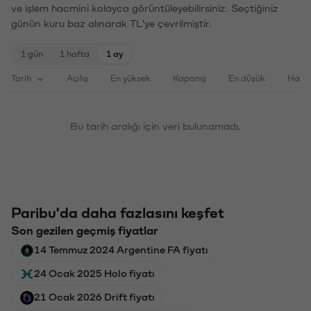
ve işlem hacmini kolayca görüntüleyebilirsiniz. Seçtiğiniz
günün kuru baz alınarak TL'ye çevrilmiştir.
1 gün
1 hafta
1 ay
Tarih
Açılış
En yüksek
Kapanış
En düşük
Haci
Bu tarih aralığı için veri bulunamadı.
Paribu'da daha fazlasını keşfet
Son gezilen geçmiş fiyatlar
14 Temmuz 2024 Argentine FA fiyatı
24 Ocak 2025 Holo fiyatı
21 Ocak 2026 Drift fiyatı