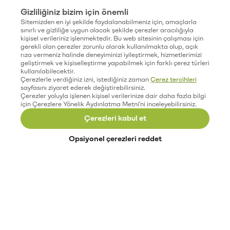
Gizliliğiniz bizim için önemli
Sitemizden en iyi şekilde faydalanabilmeniz için, amaçlarla
sınırlı ve gizliliğe uygun olacak şekilde çerezler aracılığıyla
kişisel verileriniz işlenmektedir. Bu web sitesinin çalışması için
gerekli olan çerezler zorunlu olarak kullanılmakta olup, açık
rıza vermeniz halinde deneyiminizi iyileştirmek, hizmetlerimizi
geliştirmek ve kişiselleştirme yapabilmek için farklı çerez türleri
kullanılabilecektir.
Çerezlerle verdiğiniz izni, istediğiniz zaman
Çerez tercihleri
sayfasını ziyaret ederek değiştirebilirsiniz.
Çerezler yoluyla işlenen kişisel verilerinize dair daha fazla bilgi
için Çerezlere Yönelik Aydınlatma Metni'ni inceleyebilirsiniz.
Çerezleri kabul et
Opsiyonel çerezleri reddet
Paribu’yu keşfet
Eğitimler
Etkinlikler