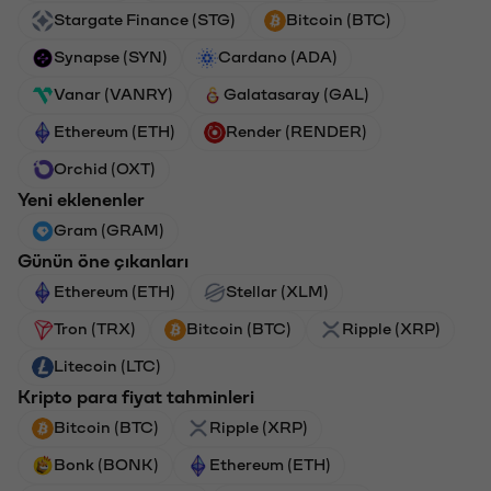
Stargate Finance (STG)
Bitcoin (BTC)
Synapse (SYN)
Cardano (ADA)
Vanar (VANRY)
Galatasaray (GAL)
Ethereum (ETH)
Render (RENDER)
Orchid (OXT)
Yeni eklenenler
Gram (GRAM)
Günün öne çıkanları
Ethereum (ETH)
Stellar (XLM)
Tron (TRX)
Bitcoin (BTC)
Ripple (XRP)
Litecoin (LTC)
Kripto para fiyat tahminleri
Bitcoin (BTC)
Ripple (XRP)
Bonk (BONK)
Ethereum (ETH)