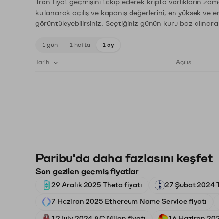
Tron fiyat geçmişini takip ederek kripto varlıkların zam
kullanarak açılış ve kapanış değerlerini, en yüksek ve e
görüntüleyebilirsiniz. Seçtiğiniz günün kuru baz alınarak
1 gün
1 hafta
1 ay
Tarih
Açılış
Paribu'da daha fazlasını keşfet
Son gezilen geçmiş fiyatlar
29 Aralık 2025 Theta fiyatı
27 Şubat 2024 T
7 Haziran 2025 Ethereum Name Service fiyatı
12 july 2024 AC Milan fiyatı
16 Haziran 202