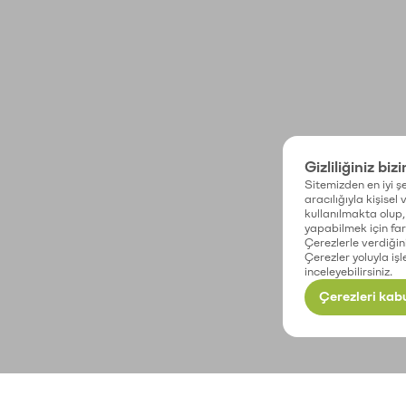
Gizliliğiniz biz
Sitemizden en iyi şe
aracılığıyla kişisel
kullanılmakta olup, 
yapabilmek için fark
Çerezlerle verdiğin
Çerezler yoluyla işl
inceleyebilirsiniz.
Çerezleri kabu