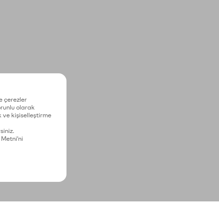
e çerezler
zorunlu olarak
 ve kişiselleştirme
siniz.
 Metni'ni