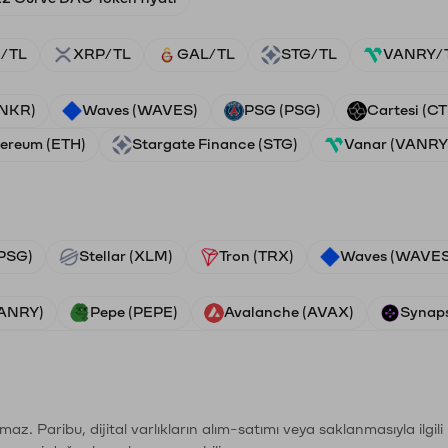
/TL
XRP/TL
GAL/TL
STG/TL
VANRY/
ANKR)
Waves (WAVES)
PSG (PSG)
Cartesi (CT
ereum (ETH)
Stargate Finance (STG)
Vanar (VANRY
PSG)
Stellar (XLM)
Tron (TRX)
Waves (WAVES
VANRY)
Pepe (PEPE)
Avalanche (AVAX)
Synaps
şımaz. Paribu, dijital varlıkların alım-satımı veya saklanmasıyla ilgi