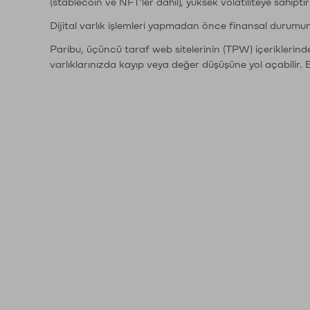
(stablecoin ve NFT'ler dahil), yüksek volatiliteye sahipti
Dijital varlık işlemleri yapmadan önce finansal durumu
Paribu, üçüncü taraf web sitelerinin (TPW) içeriklerin
varlıklarınızda kayıp veya değer düşüşüne yol açabilir. 