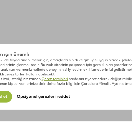
im için önemli
kilde faydalanabilmeniz için, amaçlarla sınırlı ve gizliliğe uygun olacak şekild
 verileriniz işlenmektedir. Bu web sitesinin çalışması için gerekli olan çerezler 
açık rıza vermeniz halinde deneyiminizi iyileştirmek, hizmetlerimizi geliştirmek
lı çerez türleri kullanılabilecektir.
iz izni, istediğiniz zaman
Çerez tercihleri
sayfasını ziyaret ederek değiştirebilir
enen kişisel verilerinize dair daha fazla bilgi için Çerezlere Yönelik Aydınlatma
l et
Opsiyonel çerezleri reddet