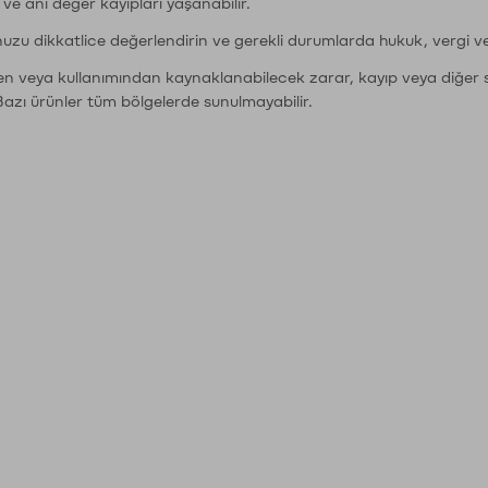
r ve ani değer kayıpları yaşanabilir.
nuzu dikkatlice değerlendirin ve gerekli durumlarda hukuk, vergi v
den veya kullanımından kaynaklanabilecek zarar, kayıp veya diğer 
Bazı ürünler tüm bölgelerde sunulmayabilir.