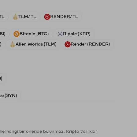
TL
TLM/TL
RENDER/TL
SI)
Bitcoin (BTC)
Ripple (XRP)
)
Alien Worlds (TLM)
Render (RENDER)
)
e (SYN)
li herhangi bir öneride bulunmaz. Kripto varlıklar