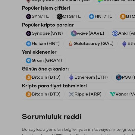
Popüler işlem çiftleri
SYN/TL
CTSI/TL
HNT/TL
BTC
Popüler kripto paralar
Synapse (SYN)
Aave (AAVE)
Ankr (
Helium (HNT)
Galatasaray (GAL)
Eth
Yeni eklenenler
Gram (GRAM)
Günün öne çıkanları
Bitcoin (BTC)
Ethereum (ETH)
PSG (
Kripto para fiyat tahminleri
Bitcoin (BTC)
Ripple (XRP)
Vanar (
Sorumluluk reddi
Bu sayfada yer alan bilgiler yatırım tavsiyesi niteliği ta