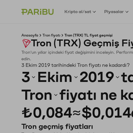
Kripto al/sat
Piyasalar
Anasayfa
Tron fiyatı
Tron (TRX) TL fiyat geçmişi
Tron (TRX) Geçmiş Fi
Tron'un yıllar içindeki fiyat değişimini inceleyin. Perfo
edin.
3 Ekim 2019 tarihindeki Tron fiyatı ne kadardı?
3
Ekim
2019
t
Tron
fiyatı ne 
₺0,084
≈
$0,014
Tron geçmiş fiyatları