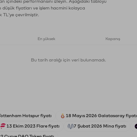
an içindeki performansını izleyin. Aşağıdaki tabloyu
n düşük fiyatları ve işlem hacmini kolayca
 TL'ye çevrilmiştir.
En yüksek
Kapanış
Bu tarih aralığı için veri bulunamadı.
ottenham Hotspur fiyatı
18 Mayıs 2026 Galatasaray fiyatı
13 Ekim 2023 Flare fiyatı
7 Şubat 2026 Mina fiyatı
2 Curve DAO Token fiyatı