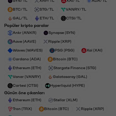
SYN/TL
XRP/TL
XAI/TL
ADA/TL
BTC/TL
STG/TL
VANRY/TL
GAL/TL
ETH/TL
CTSI/TL
Popüler kripto paralar
Ankr (ANKR)
Synapse (SYN)
Aave (AAVE)
Ripple (XRP)
Waves (WAVES)
PSG (PSG)
Xai (XAI)
Cardano (ADA)
Bitcoin (BTC)
Ethereum (ETH)
Stargate Finance (STG)
Vanar (VANRY)
Galatasaray (GAL)
Cartesi (CTSI)
Hyperliquid (HYPE)
Günün öne çıkanları
Ethereum (ETH)
Stellar (XLM)
Tron (TRX)
Bitcoin (BTC)
Ripple (XRP)