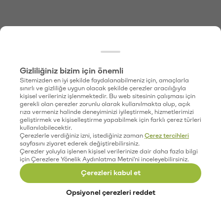
Gizliliğiniz bizim için önemli
Sitemizden en iyi şekilde faydalanabilmeniz için, amaçlarla
sınırlı ve gizliliğe uygun olacak şekilde çerezler aracılığıyla
kişisel verileriniz işlenmektedir. Bu web sitesinin çalışması için
gerekli olan çerezler zorunlu olarak kullanılmakta olup, açık
rıza vermeniz halinde deneyiminizi iyileştirmek, hizmetlerimizi
geliştirmek ve kişiselleştirme yapabilmek için farklı çerez türleri
kullanılabilecektir.
Çerezlerle verdiğiniz izni, istediğiniz zaman
Çerez tercihleri
sayfasını ziyaret ederek değiştirebilirsiniz.
Çerezler yoluyla işlenen kişisel verilerinize dair daha fazla bilgi
için Çerezlere Yönelik Aydınlatma Metni'ni inceleyebilirsiniz.
Çerezleri kabul et
Opsiyonel çerezleri reddet