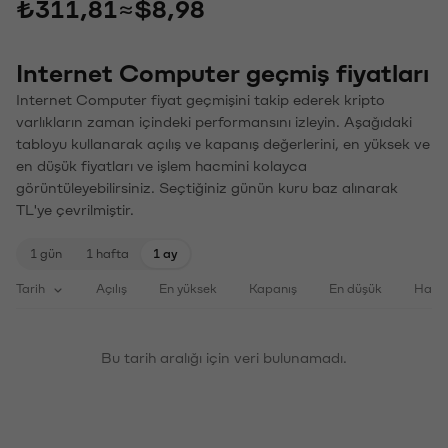
₺311,81
≈
$8,98
Internet Computer geçmiş fiyatları
Internet Computer fiyat geçmişini takip ederek kripto
varlıkların zaman içindeki performansını izleyin. Aşağıdaki
tabloyu kullanarak açılış ve kapanış değerlerini, en yüksek ve
en düşük fiyatları ve işlem hacmini kolayca
görüntüleyebilirsiniz. Seçtiğiniz günün kuru baz alınarak
TL'ye çevrilmiştir.
1 gün
1 hafta
1 ay
Tarih
Açılış
En yüksek
Kapanış
En düşük
Haci
Bu tarih aralığı için veri bulunamadı.