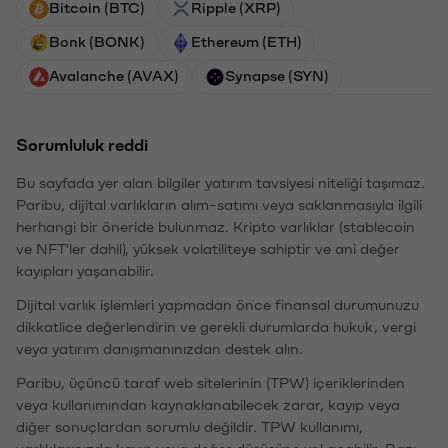
Bitcoin (BTC)
Ripple (XRP)
Bonk (BONK)
Ethereum (ETH)
Avalanche (AVAX)
Synapse (SYN)
Sorumluluk reddi
Bu sayfada yer alan bilgiler yatırım tavsiyesi niteliği taşımaz.
Paribu, dijital varlıkların alım-satımı veya saklanmasıyla ilgili
herhangi bir öneride bulunmaz. Kripto varlıklar (stablecoin
ve NFT'ler dahil), yüksek volatiliteye sahiptir ve ani değer
kayıpları yaşanabilir.
Dijital varlık işlemleri yapmadan önce finansal durumunuzu
dikkatlice değerlendirin ve gerekli durumlarda hukuk, vergi
veya yatırım danışmanınızdan destek alın.
Paribu, üçüncü taraf web sitelerinin (TPW) içeriklerinden
veya kullanımından kaynaklanabilecek zarar, kayıp veya
diğer sonuçlardan sorumlu değildir. TPW kullanımı,
varlıklarınızda kayıp veya değer düşüşüne yol açabilir. Bazı