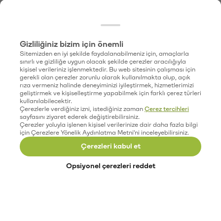
Gizliliğiniz bizim için önemli
Sitemizden en iyi şekilde faydalanabilmeniz için, amaçlarla
sınırlı ve gizliliğe uygun olacak şekilde çerezler aracılığıyla
kişisel verileriniz işlenmektedir. Bu web sitesinin çalışması için
gerekli olan çerezler zorunlu olarak kullanılmakta olup, açık
rıza vermeniz halinde deneyiminizi iyileştirmek, hizmetlerimizi
geliştirmek ve kişiselleştirme yapabilmek için farklı çerez türleri
kullanılabilecektir.
Çerezlerle verdiğiniz izni, istediğiniz zaman
Çerez tercihleri
sayfasını ziyaret ederek değiştirebilirsiniz.
Çerezler yoluyla işlenen kişisel verilerinize dair daha fazla bilgi
için Çerezlere Yönelik Aydınlatma Metni'ni inceleyebilirsiniz.
Çerezleri kabul et
Opsiyonel çerezleri reddet