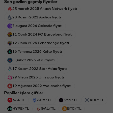
Son gezilen geçmiş fiyatlar
23 march 2025 Akash Network fiyatı
28 Kasım 2021 Audius fiyatı
7 august 2026 Celestia fiyatı
11 Ocak 2024 FC Barcelona fiyatı
12 Ocak 2025 Fenerbahçe fiyatı
16 Temmuz 2026 Kaito fiyatı
8 Şubat 2025 PSG fiyatı
17 Kasım 2022 Star Atlas fiyatı
29 Nisan 2025 Uniswap fiyatı
19 Ağustos 2022 Avalanche fiyatı
Popüler işlem çiftleri
XAI/TL
ADA/TL
SYN/TL
XRP/TL
HYPE/TL
GAL/TL
BTC/TL