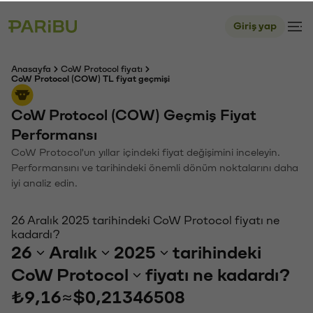
Giriş yap
Anasayfa
CoW Protocol fiyatı
CoW Protocol (COW) TL fiyat geçmişi
CoW Protocol (COW) Geçmiş Fiyat
Performansı
CoW Protocol'un yıllar içindeki fiyat değişimini inceleyin.
Performansını ve tarihindeki önemli dönüm noktalarını daha
iyi analiz edin.
26 Aralık 2025 tarihindeki CoW Protocol fiyatı ne
kadardı?
26
Aralık
2025
tarihindeki
CoW Protocol
fiyatı ne kadardı?
₺9,16
≈
$0,21346508