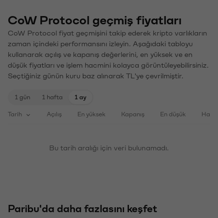
CoW Protocol geçmiş fiyatları
CoW Protocol fiyat geçmişini takip ederek kripto varlıkların
zaman içindeki performansını izleyin. Aşağıdaki tabloyu
kullanarak açılış ve kapanış değerlerini, en yüksek ve en
düşük fiyatları ve işlem hacmini kolayca görüntüleyebilirsiniz.
Seçtiğiniz günün kuru baz alınarak TL'ye çevrilmiştir.
1 gün
1 hafta
1 ay
Tarih
Açılış
En yüksek
Kapanış
En düşük
Haci
Bu tarih aralığı için veri bulunamadı.
Paribu'da daha fazlasını keşfet