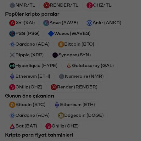
NMR/TL
RENDER/TL
CHZ/TL
Popüler kripto paralar
Xai (XAI)
Aave (AAVE)
Ankr (ANKR)
PSG (PSG)
Waves (WAVES)
Cardano (ADA)
Bitcoin (BTC)
Ripple (XRP)
Synapse (SYN)
Hyperliquid (HYPE)
Galatasaray (GAL)
Ethereum (ETH)
Numeraire (NMR)
Chiliz (CHZ)
Render (RENDER)
Günün öne çıkanları
Bitcoin (BTC)
Ethereum (ETH)
Cardano (ADA)
Dogecoin (DOGE)
Bat (BAT)
Chiliz (CHZ)
Kripto para fiyat tahminleri