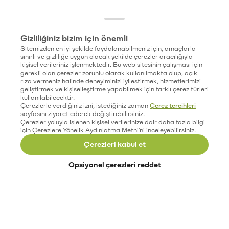
Gizliliğiniz bizim için önemli
Sitemizden en iyi şekilde faydalanabilmeniz için, amaçlarla
sınırlı ve gizliliğe uygun olacak şekilde çerezler aracılığıyla
kişisel verileriniz işlenmektedir. Bu web sitesinin çalışması için
gerekli olan çerezler zorunlu olarak kullanılmakta olup, açık
rıza vermeniz halinde deneyiminizi iyileştirmek, hizmetlerimizi
geliştirmek ve kişiselleştirme yapabilmek için farklı çerez türleri
kullanılabilecektir.
Çerezlerle verdiğiniz izni, istediğiniz zaman
Çerez tercihleri
sayfasını ziyaret ederek değiştirebilirsiniz.
Çerezler yoluyla işlenen kişisel verilerinize dair daha fazla bilgi
için Çerezlere Yönelik Aydınlatma Metni'ni inceleyebilirsiniz.
Çerezleri kabul et
Opsiyonel çerezleri reddet