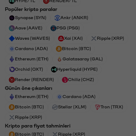
HYPE/TL
RENDER/TL
Popüler kripto paralar
Synapse (SYN)
Ankr (ANKR)
Aave (AAVE)
PSG (PSG)
Waves (WAVES)
Xai (XAI)
Ripple (XRP)
Cardano (ADA)
Bitcoin (BTC)
Ethereum (ETH)
Galatasaray (GAL)
Orchid (OXT)
Hyperliquid (HYPE)
Render (RENDER)
Chiliz (CHZ)
Günün öne çıkanları
Ethereum (ETH)
Cardano (ADA)
Bitcoin (BTC)
Stellar (XLM)
Tron (TRX)
Ripple (XRP)
Kripto para fiyat tahminleri
Bitcoin (BTC)
Ripple (XRP)