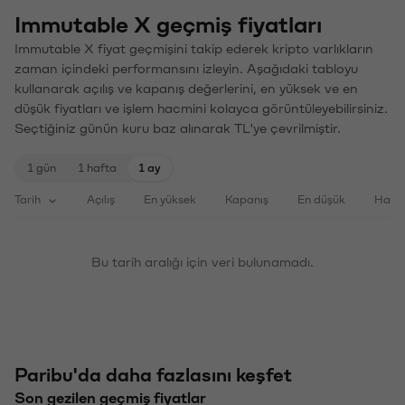
Immutable X geçmiş fiyatları
Immutable X fiyat geçmişini takip ederek kripto varlıkların
zaman içindeki performansını izleyin. Aşağıdaki tabloyu
kullanarak açılış ve kapanış değerlerini, en yüksek ve en
düşük fiyatları ve işlem hacmini kolayca görüntüleyebilirsiniz.
Seçtiğiniz günün kuru baz alınarak TL'ye çevrilmiştir.
1 gün
1 hafta
1 ay
Tarih
Açılış
En yüksek
Kapanış
En düşük
Haci
Bu tarih aralığı için veri bulunamadı.
Paribu'da daha fazlasını keşfet
Son gezilen geçmiş fiyatlar