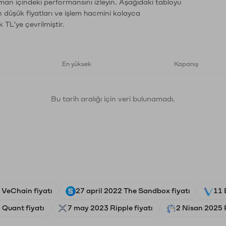
aman içindeki performansını izleyin. Aşağıdaki tabloyu
n düşük fiyatları ve işlem hacmini kolayca
 TL'ye çevrilmiştir.
En yüksek
Kapanış
Bu tarih aralığı için veri bulunamadı.
 VeChain fiyatı
27 april 2022 The Sandbox fiyatı
11 
 Quant fiyatı
7 may 2023 Ripple fiyatı
2 Nisan 2025 