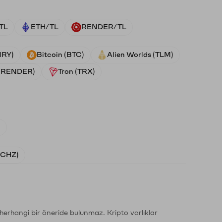
TL
ETH/TL
RENDER/TL
NRY)
Bitcoin (BTC)
Alien Worlds (TLM)
 (RENDER)
Tron (TRX)
)
 (CHZ)
li herhangi bir öneride bulunmaz. Kripto varlıklar