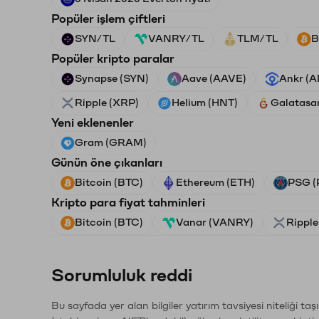
Popüler işlem çiftleri
SYN/TL
VANRY/TL
TLM/TL
B
Popüler kripto paralar
Synapse (SYN)
Aave (AAVE)
Ankr (
Ripple (XRP)
Helium (HNT)
Galatasa
Yeni eklenenler
Gram (GRAM)
Günün öne çıkanları
Bitcoin (BTC)
Ethereum (ETH)
PSG (
Kripto para fiyat tahminleri
Bitcoin (BTC)
Vanar (VANRY)
Ripple
Sorumluluk reddi
Bu sayfada yer alan bilgiler yatırım tavsiyesi niteliği ta