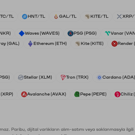
TC/TL
HNT/TL
GAL/TL
KITE/TL
XRP/
ANKR)
Waves (WAVES)
PSG (PSG)
Vanar (VA
ray (GAL)
Ethereum (ETH)
Kite (KITE)
Render
PSG)
Stellar (XLM)
Tron (TRX)
Cardano (ADA
 (XRP)
Avalanche (AVAX)
Pepe (PEPE)
Chiliz
şımaz. Paribu, dijital varlıkların alım-satımı veya saklanmasıyla ilgi