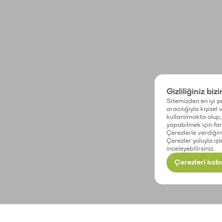
Gizliliğiniz biz
Sitemizden en iyi şe
aracılığıyla kişisel
kullanılmakta olup, 
yapabilmek için fark
Çerezlerle verdiğin
Çerezler yoluyla işl
inceleyebilirsiniz.
Çerezleri kabu