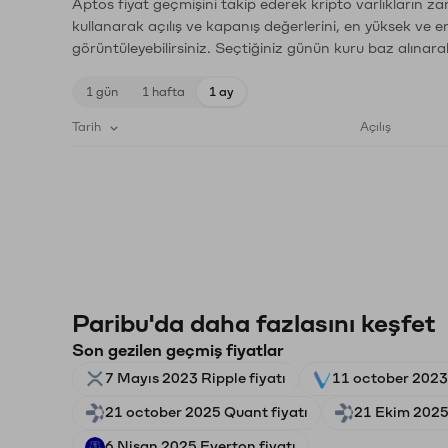
Aptos fiyat geçmişini takip ederek kripto varlıkların z
kullanarak açılış ve kapanış değerlerini, en yüksek ve e
görüntüleyebilirsiniz. Seçtiğiniz günün kuru baz alınarak
1 gün
1 hafta
1 ay
Tarih
Açılış
Paribu'da daha fazlasını keşfet
Son gezilen geçmiş fiyatlar
7 Mayıs 2023 Ripple fiyatı
11 october 2023
21 october 2025 Quant fiyatı
21 Ekim 2025
6 Nisan 2025 Everton fiyatı