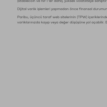
(stablecoin ve NFT'ler dahil), yüksek volatiliteye sahipti
Dijital varlık işlemleri yapmadan önce finansal durumu
Paribu, üçüncü taraf web sitelerinin (TPW) içeriklerin
varlıklarınızda kayıp veya değer düşüşüne yol açabilir. 