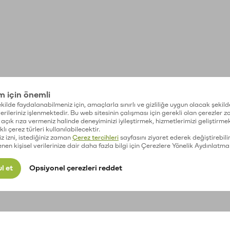
im için önemli
kilde faydalanabilmeniz için, amaçlarla sınırlı ve gizliliğe uygun olacak şekild
 verileriniz işlenmektedir. Bu web sitesinin çalışması için gerekli olan çerezler 
açık rıza vermeniz halinde deneyiminizi iyileştirmek, hizmetlerimizi geliştirmek
lı çerez türleri kullanılabilecektir.
iz izni, istediğiniz zaman
Çerez tercihleri
sayfasını ziyaret ederek değiştirebilir
enen kişisel verilerinize dair daha fazla bilgi için Çerezlere Yönelik Aydınlatma
l et
Opsiyonel çerezleri reddet