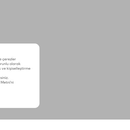
e çerezler
zorunlu olarak
 ve kişiselleştirme
siniz.
 Metni'ni