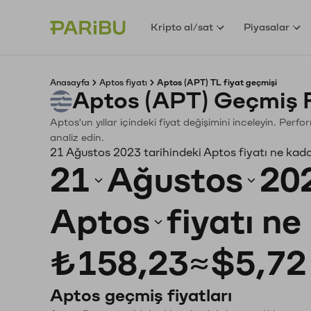
Kripto al/sat
Piyasalar
Anasayfa
Aptos fiyatı
Aptos (APT) TL fiyat geçmişi
Aptos (APT) Geçmiş 
Aptos'un yıllar içindeki fiyat değişimini inceleyin. Perf
analiz edin.
21 Ağustos 2023 tarihindeki Aptos fiyatı ne kad
21
Ağustos
20
Aptos
fiyatı n
₺158,23
≈
$5,72
Aptos geçmiş fiyatları