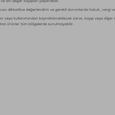
r ve ani değer kayıpları yaşanabilir.
nuzu dikkatlice değerlendirin ve gerekli durumlarda hukuk, vergi v
den veya kullanımından kaynaklanabilecek zarar, kayıp veya diğer 
Bazı ürünler tüm bölgelerde sunulmayabilir.