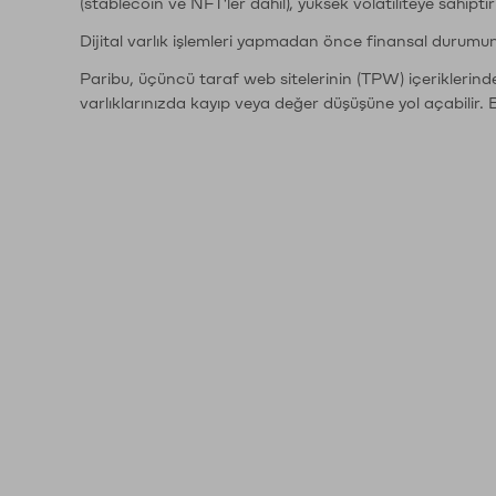
(stablecoin ve NFT'ler dahil), yüksek volatiliteye sahipti
Dijital varlık işlemleri yapmadan önce finansal durumu
Paribu, üçüncü taraf web sitelerinin (TPW) içeriklerin
varlıklarınızda kayıp veya değer düşüşüne yol açabilir. 