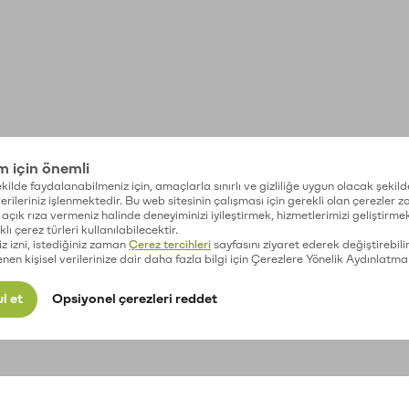
im için önemli
kilde faydalanabilmeniz için, amaçlarla sınırlı ve gizliliğe uygun olacak şekild
 verileriniz işlenmektedir. Bu web sitesinin çalışması için gerekli olan çerezler 
açık rıza vermeniz halinde deneyiminizi iyileştirmek, hizmetlerimizi geliştirmek
lı çerez türleri kullanılabilecektir.
iz izni, istediğiniz zaman
Çerez tercihleri
sayfasını ziyaret ederek değiştirebilir
enen kişisel verilerinize dair daha fazla bilgi için Çerezlere Yönelik Aydınlatma
l et
Opsiyonel çerezleri reddet