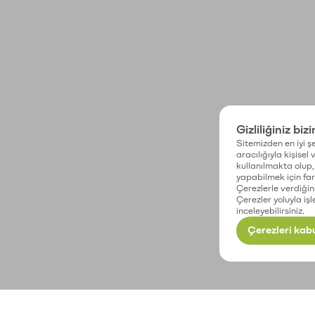
Gizliliğiniz biz
Sitemizden en iyi şe
aracılığıyla kişisel
kullanılmakta olup, 
yapabilmek için fark
Çerezlerle verdiğin
Çerezler yoluyla işl
inceleyebilirsiniz.
Çerezleri kabu