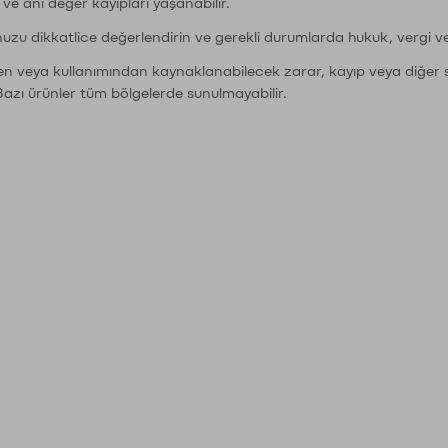
r ve ani değer kayıpları yaşanabilir.
nuzu dikkatlice değerlendirin ve gerekli durumlarda hukuk, vergi v
den veya kullanımından kaynaklanabilecek zarar, kayıp veya diğer 
Bazı ürünler tüm bölgelerde sunulmayabilir.