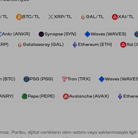
/TL
BTC/TL
XRP/TL
GAL/TL
XAI/TL
Ankr (ANKR)
Synapse (SYN)
Waves (WAVES)
XRP)
Galatasaray (GAL)
Ethereum (ETH)
Xai (
n (BTC)
PSG (PSG)
Tron (TRX)
Waves (WAVES
VANRY)
Pepe (PEPE)
Avalanche (AVAX)
Ethere
şımaz. Paribu, dijital varlıkların alım-satımı veya saklanmasıyla ilgi