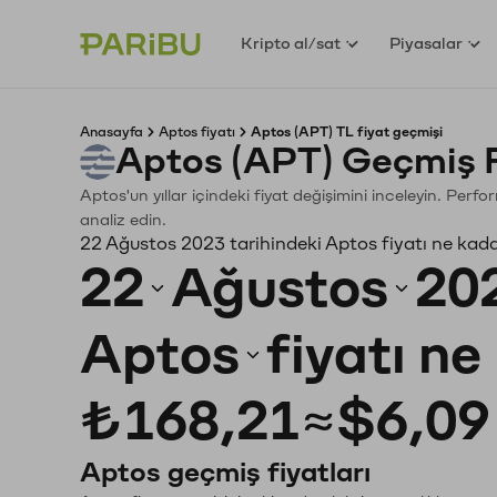
Kripto al/sat
Piyasalar
Anasayfa
Aptos fiyatı
Aptos (APT) TL fiyat geçmişi
Aptos (APT) Geçmiş 
Aptos'un yıllar içindeki fiyat değişimini inceleyin. Perf
analiz edin.
22 Ağustos 2023 tarihindeki Aptos fiyatı ne kad
22
Ağustos
20
Aptos
fiyatı n
₺168,21
≈
$6,09
Aptos geçmiş fiyatları