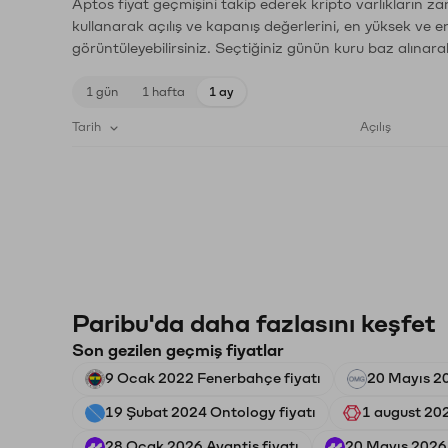
Aptos fiyat geçmişini takip ederek kripto varlıkların z
kullanarak açılış ve kapanış değerlerini, en yüksek ve e
görüntüleyebilirsiniz. Seçtiğiniz günün kuru baz alınarak
1 gün
1 hafta
1 ay
Tarih
Açılış
Paribu'da daha fazlasını keşfet
Son gezilen geçmiş fiyatlar
9 Ocak 2022 Fenerbahçe fiyatı
20 Mayıs 2
19 Şubat 2024 Ontology fiyatı
1 august 20
28 Ocak 2026 Avantis fiyatı
20 Mayıs 2026 