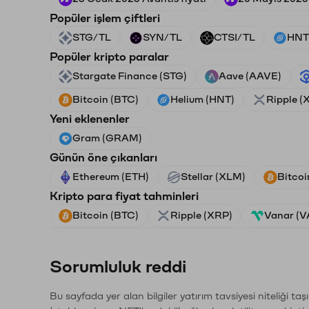
Popüler işlem çiftleri
STG/TL
SYN/TL
CTSI/TL
HNT
Popüler kripto paralar
Stargate Finance (STG)
Aave (AAVE)
Bitcoin (BTC)
Helium (HNT)
Ripple (
Yeni eklenenler
Gram (GRAM)
Günün öne çıkanları
Ethereum (ETH)
Stellar (XLM)
Bitcoi
Kripto para fiyat tahminleri
Bitcoin (BTC)
Ripple (XRP)
Vanar (
Sorumluluk reddi
Bu sayfada yer alan bilgiler yatırım tavsiyesi niteliği ta