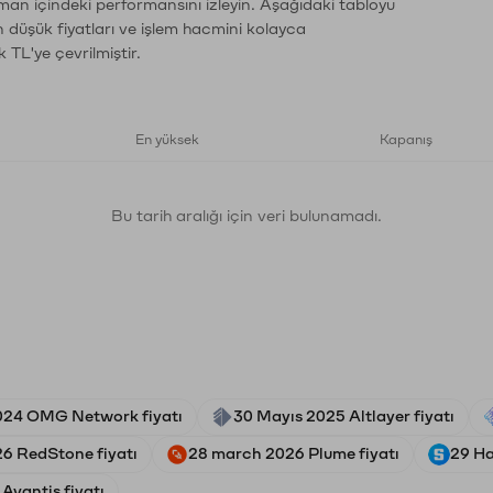
aman içindeki performansını izleyin. Aşağıdaki tabloyu
n düşük fiyatları ve işlem hacmini kolayca
 TL'ye çevrilmiştir.
En yüksek
Kapanış
Bu tarih aralığı için veri bulunamadı.
024 OMG Network fiyatı
30 Mayıs 2025 Altlayer fiyatı
26 RedStone fiyatı
28 march 2026 Plume fiyatı
29 Ha
Avantis fiyatı