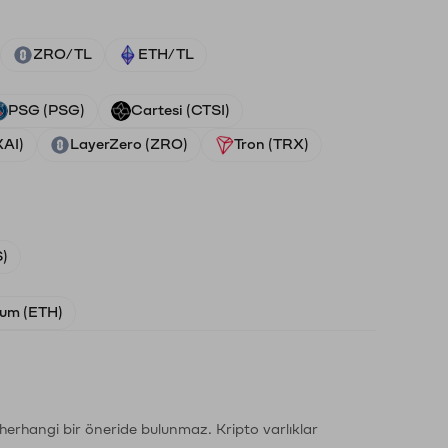
ZRO/TL
ETH/TL
PSG (PSG)
Cartesi (CTSI)
XAI)
LayerZero (ZRO)
Tron (TRX)
)
um (ETH)
li herhangi bir öneride bulunmaz. Kripto varlıklar