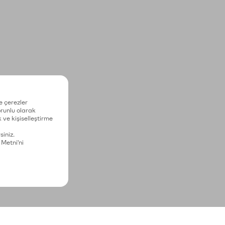
e çerezler
zorunlu olarak
 ve kişiselleştirme
siniz.
 Metni'ni