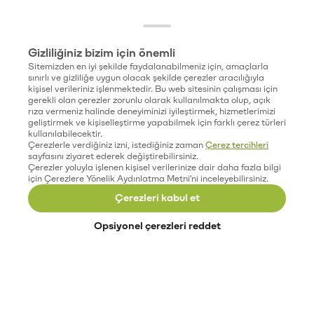
Gizliliğiniz bizim için önemli
Sitemizden en iyi şekilde faydalanabilmeniz için, amaçlarla
sınırlı ve gizliliğe uygun olacak şekilde çerezler aracılığıyla
kişisel verileriniz işlenmektedir. Bu web sitesinin çalışması için
gerekli olan çerezler zorunlu olarak kullanılmakta olup, açık
rıza vermeniz halinde deneyiminizi iyileştirmek, hizmetlerimizi
geliştirmek ve kişiselleştirme yapabilmek için farklı çerez türleri
kullanılabilecektir.
Çerezlerle verdiğiniz izni, istediğiniz zaman
Çerez tercihleri
sayfasını ziyaret ederek değiştirebilirsiniz.
Çerezler yoluyla işlenen kişisel verilerinize dair daha fazla bilgi
için Çerezlere Yönelik Aydınlatma Metni'ni inceleyebilirsiniz.
Çerezleri kabul et
Opsiyonel çerezleri reddet