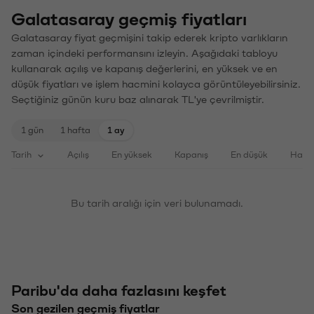
Galatasaray geçmiş fiyatları
Galatasaray fiyat geçmişini takip ederek kripto varlıkların
zaman içindeki performansını izleyin. Aşağıdaki tabloyu
kullanarak açılış ve kapanış değerlerini, en yüksek ve en
düşük fiyatları ve işlem hacmini kolayca görüntüleyebilirsiniz.
Seçtiğiniz günün kuru baz alınarak TL'ye çevrilmiştir.
1 gün
1 hafta
1 ay
Tarih
Açılış
En yüksek
Kapanış
En düşük
Haci
Bu tarih aralığı için veri bulunamadı.
Paribu'da daha fazlasını keşfet
Son gezilen geçmiş fiyatlar