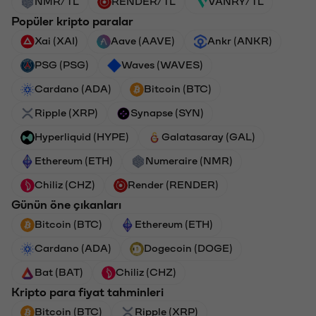
NMR/TL
RENDER/TL
VANRY/TL
Popüler kripto paralar
Xai (XAI)
Aave (AAVE)
Ankr (ANKR)
PSG (PSG)
Waves (WAVES)
Cardano (ADA)
Bitcoin (BTC)
Ripple (XRP)
Synapse (SYN)
Hyperliquid (HYPE)
Galatasaray (GAL)
Ethereum (ETH)
Numeraire (NMR)
Chiliz (CHZ)
Render (RENDER)
Günün öne çıkanları
Bitcoin (BTC)
Ethereum (ETH)
Cardano (ADA)
Dogecoin (DOGE)
Bat (BAT)
Chiliz (CHZ)
Kripto para fiyat tahminleri
Bitcoin (BTC)
Ripple (XRP)