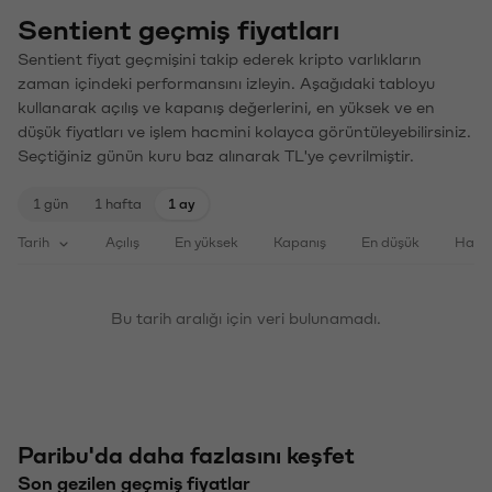
Sentient geçmiş fiyatları
Sentient fiyat geçmişini takip ederek kripto varlıkların
zaman içindeki performansını izleyin. Aşağıdaki tabloyu
kullanarak açılış ve kapanış değerlerini, en yüksek ve en
düşük fiyatları ve işlem hacmini kolayca görüntüleyebilirsiniz.
Seçtiğiniz günün kuru baz alınarak TL'ye çevrilmiştir.
1 gün
1 hafta
1 ay
Tarih
Açılış
En yüksek
Kapanış
En düşük
Haci
Bu tarih aralığı için veri bulunamadı.
Paribu'da daha fazlasını keşfet
Son gezilen geçmiş fiyatlar