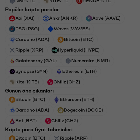
NMR/TL
KITE/TL
RENDER/TL
Popüler kripto paralar
Xai (XAI)
Ankr (ANKR)
Aave (AAVE)
PSG (PSG)
Waves (WAVES)
Cardano (ADA)
Bitcoin (BTC)
Ripple (XRP)
Hyperliquid (HYPE)
Galatasaray (GAL)
Numeraire (NMR)
Synapse (SYN)
Ethereum (ETH)
Kite (KITE)
Chiliz (CHZ)
Günün öne çıkanları
Bitcoin (BTC)
Ethereum (ETH)
Cardano (ADA)
Dogecoin (DOGE)
Bat (BAT)
Chiliz (CHZ)
Kripto para fiyat tahminleri
Bitcoin (BTC)
Ripple (XRP)