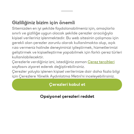
Gizliliğiniz bizim için önemli
Sitemizden en iyi şekilde faydalanabilmeniz için, amaçlarla
sınırlı ve gizliliğe uygun olacak şekilde çerezler aracılığıyla
kişisel verileriniz işlenmektedir. Bu web sitesinin çalışması için
gerekli olan çerezler zorunlu olarak kullanılmakta olup, açık
rıza vermeniz halinde deneyiminizi iyileştirmek, hizmetlerimizi
geliştirmek ve kişiselleştirme yapabilmek için farklı çerez türleri
kullanılabilecektir.
Çerezlerle verdiğiniz izni, istediğiniz zaman
Çerez tercihleri
sayfasını ziyaret ederek değiştirebilirsiniz.
Çerezler yoluyla işlenen kişisel verilerinize dair daha fazla bilgi
için Çerezlere Yönelik Aydınlatma Metni'ni inceleyebilirsiniz.
Çerezleri kabul et
Opsiyonel çerezleri reddet