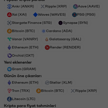
Ankr (ANKR)
Ripple (XRP)
Aave (AAVE)
Xai (XAI)
Waves (WAVES)
PSG (PSG)
Stargate Finance (STG)
Synapse (SYN)
Bitcoin (BTC)
Cardano (ADA)
Vanar (VANRY)
Galatasaray (GAL)
Ethereum (ETH)
Render (RENDER)
Orchid (OXT)
Yeni eklenenler
Gram (GRAM)
Günün öne çıkanları
Ethereum (ETH)
Stellar (XLM)
Tron (TRX)
Bitcoin (BTC)
Ripple (XRP)
Litecoin (LTC)
Kripto para fiyat tahminleri