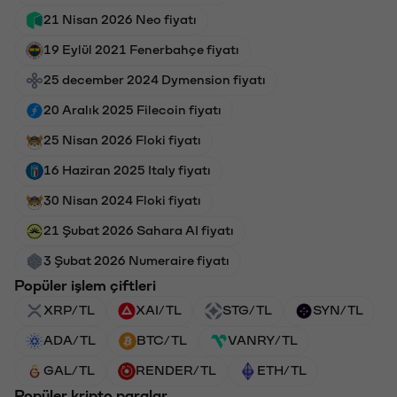
21 Nisan 2026 Neo fiyatı
19 Eylül 2021 Fenerbahçe fiyatı
25 december 2024 Dymension fiyatı
20 Aralık 2025 Filecoin fiyatı
25 Nisan 2026 Floki fiyatı
16 Haziran 2025 Italy fiyatı
30 Nisan 2024 Floki fiyatı
21 Şubat 2026 Sahara AI fiyatı
3 Şubat 2026 Numeraire fiyatı
Popüler işlem çiftleri
XRP/TL
XAI/TL
STG/TL
SYN/TL
ADA/TL
BTC/TL
VANRY/TL
GAL/TL
RENDER/TL
ETH/TL
Popüler kripto paralar