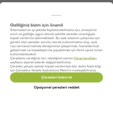
Gizliliğiniz bizim için önemli
Sitemizden en iyi şekilde faydalanabilmeniz için, amaçlarla
sınırlı ve gizliliğe uygun olacak şekilde çerezler aracılığıyla
kişisel verileriniz işlenmektedir. Bu web sitesinin çalışması için
gerekli olan çerezler zorunlu olarak kullanılmakta olup, açık
rıza vermeniz halinde deneyiminizi iyileştirmek, hizmetlerimizi
geliştirmek ve kişiselleştirme yapabilmek için farklı çerez türleri
kullanılabilecektir.
Çerezlerle verdiğiniz izni, istediğiniz zaman
Çerez tercihleri
sayfasını ziyaret ederek değiştirebilirsiniz.
Çerezler yoluyla işlenen kişisel verilerinize dair daha fazla bilgi
için Çerezlere Yönelik Aydınlatma Metni'ni inceleyebilirsiniz.
Çerezleri kabul et
Opsiyonel çerezleri reddet