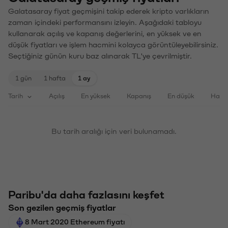
Galatasaray fiyat geçmişini takip ederek kripto varlıkların
zaman içindeki performansını izleyin. Aşağıdaki tabloyu
kullanarak açılış ve kapanış değerlerini, en yüksek ve en
düşük fiyatları ve işlem hacmini kolayca görüntüleyebilirsiniz.
Seçtiğiniz günün kuru baz alınarak TL'ye çevrilmiştir.
1 gün
1 hafta
1 ay
Tarih
Açılış
En yüksek
Kapanış
En düşük
Haci
Bu tarih aralığı için veri bulunamadı.
Paribu'da daha fazlasını keşfet
Son gezilen geçmiş fiyatlar
8 Mart 2020 Ethereum fiyatı