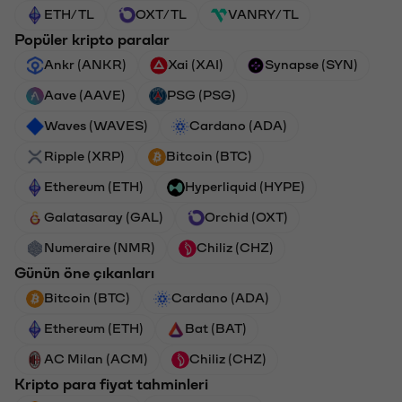
ETH/TL
OXT/TL
VANRY/TL
Popüler kripto paralar
Ankr (ANKR)
Xai (XAI)
Synapse (SYN)
Aave (AAVE)
PSG (PSG)
Waves (WAVES)
Cardano (ADA)
Ripple (XRP)
Bitcoin (BTC)
Ethereum (ETH)
Hyperliquid (HYPE)
Galatasaray (GAL)
Orchid (OXT)
Numeraire (NMR)
Chiliz (CHZ)
Günün öne çıkanları
Bitcoin (BTC)
Cardano (ADA)
Ethereum (ETH)
Bat (BAT)
AC Milan (ACM)
Chiliz (CHZ)
Kripto para fiyat tahminleri