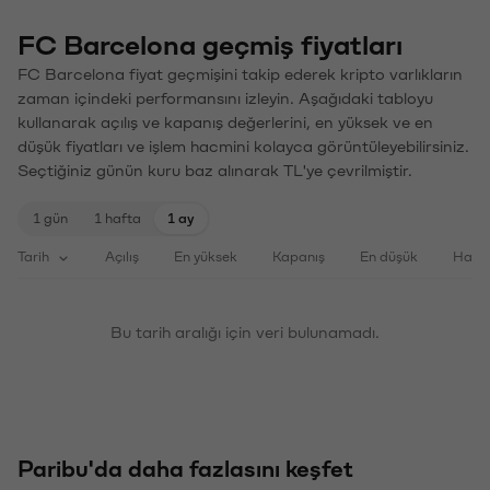
FC Barcelona geçmiş fiyatları
FC Barcelona fiyat geçmişini takip ederek kripto varlıkların
zaman içindeki performansını izleyin. Aşağıdaki tabloyu
kullanarak açılış ve kapanış değerlerini, en yüksek ve en
düşük fiyatları ve işlem hacmini kolayca görüntüleyebilirsiniz.
Seçtiğiniz günün kuru baz alınarak TL'ye çevrilmiştir.
1 gün
1 hafta
1 ay
Tarih
Açılış
En yüksek
Kapanış
En düşük
Haci
Bu tarih aralığı için veri bulunamadı.
Paribu'da daha fazlasını keşfet