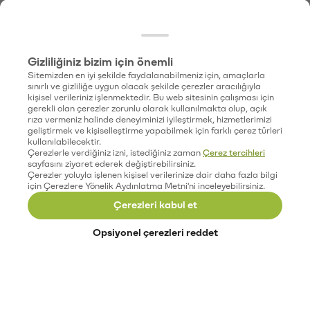
Gizliliğiniz bizim için önemli
Sitemizden en iyi şekilde faydalanabilmeniz için, amaçlarla
sınırlı ve gizliliğe uygun olacak şekilde çerezler aracılığıyla
kişisel verileriniz işlenmektedir. Bu web sitesinin çalışması için
gerekli olan çerezler zorunlu olarak kullanılmakta olup, açık
rıza vermeniz halinde deneyiminizi iyileştirmek, hizmetlerimizi
geliştirmek ve kişiselleştirme yapabilmek için farklı çerez türleri
kullanılabilecektir.
Çerezlerle verdiğiniz izni, istediğiniz zaman
Çerez tercihleri
sayfasını ziyaret ederek değiştirebilirsiniz.
Çerezler yoluyla işlenen kişisel verilerinize dair daha fazla bilgi
için Çerezlere Yönelik Aydınlatma Metni'ni inceleyebilirsiniz.
Çerezleri kabul et
Opsiyonel çerezleri reddet