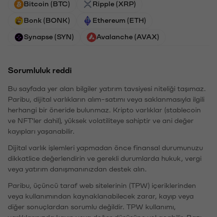
Bitcoin (BTC)
Ripple (XRP)
Bonk (BONK)
Ethereum (ETH)
Synapse (SYN)
Avalanche (AVAX)
Sorumluluk reddi
Bu sayfada yer alan bilgiler yatırım tavsiyesi niteliği taşımaz.
Paribu, dijital varlıkların alım-satımı veya saklanmasıyla ilgili
herhangi bir öneride bulunmaz. Kripto varlıklar (stablecoin
ve NFT'ler dahil), yüksek volatiliteye sahiptir ve ani değer
kayıpları yaşanabilir.
Dijital varlık işlemleri yapmadan önce finansal durumunuzu
dikkatlice değerlendirin ve gerekli durumlarda hukuk, vergi
veya yatırım danışmanınızdan destek alın.
Paribu, üçüncü taraf web sitelerinin (TPW) içeriklerinden
veya kullanımından kaynaklanabilecek zarar, kayıp veya
diğer sonuçlardan sorumlu değildir. TPW kullanımı,
varlıklarınızda kayıp veya değer düşüşüne yol açabilir. Bazı