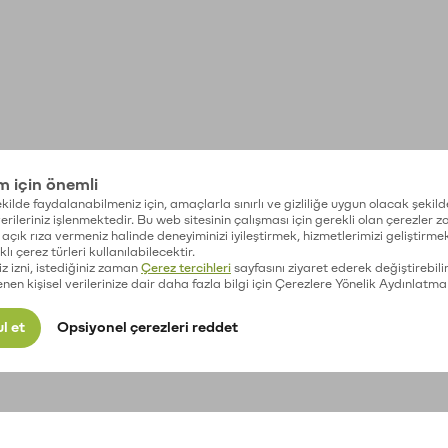
im için önemli
kilde faydalanabilmeniz için, amaçlarla sınırlı ve gizliliğe uygun olacak şekild
 verileriniz işlenmektedir. Bu web sitesinin çalışması için gerekli olan çerezler 
açık rıza vermeniz halinde deneyiminizi iyileştirmek, hizmetlerimizi geliştirmek
lı çerez türleri kullanılabilecektir.
iz izni, istediğiniz zaman
Çerez tercihleri
sayfasını ziyaret ederek değiştirebilir
enen kişisel verilerinize dair daha fazla bilgi için Çerezlere Yönelik Aydınlatma
l et
Opsiyonel çerezleri reddet