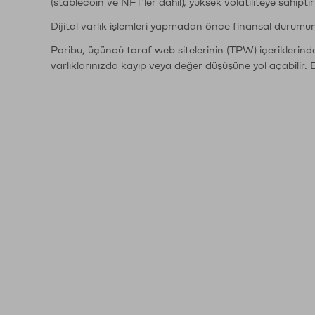
(stablecoin ve NFT'ler dahil), yüksek volatiliteye sahipti
Dijital varlık işlemleri yapmadan önce finansal durumu
Paribu, üçüncü taraf web sitelerinin (TPW) içeriklerin
varlıklarınızda kayıp veya değer düşüşüne yol açabilir. 