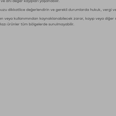
r ve ani değer kayıpları yaşanabilir.
nuzu dikkatlice değerlendirin ve gerekli durumlarda hukuk, vergi v
den veya kullanımından kaynaklanabilecek zarar, kayıp veya diğer 
Bazı ürünler tüm bölgelerde sunulmayabilir.