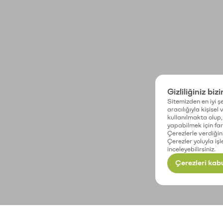
Gizliliğiniz biz
Sitemizden en iyi şe
aracılığıyla kişisel
kullanılmakta olup, 
yapabilmek için fark
Çerezlerle verdiğin
Çerezler yoluyla işl
inceleyebilirsiniz.
Çerezleri kabu