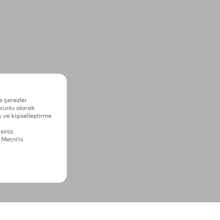
e çerezler
zorunlu olarak
 ve kişiselleştirme
siniz.
 Metni'ni