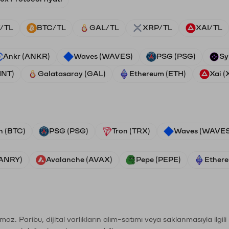
/TL
BTC/TL
GAL/TL
XRP/TL
XAI/TL
Ankr (ANKR)
Waves (WAVES)
PSG (PSG)
Sy
HNT)
Galatasaray (GAL)
Ethereum (ETH)
Xai (
n (BTC)
PSG (PSG)
Tron (TRX)
Waves (WAVES
VANRY)
Avalanche (AVAX)
Pepe (PEPE)
Ethere
şımaz. Paribu, dijital varlıkların alım-satımı veya saklanmasıyla ilgi