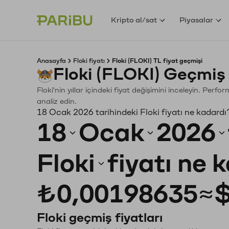
Kripto al/sat
Piyasalar
Anasayfa
Floki fiyatı
Floki (FLOKI) TL fiyat geçmişi
Floki (FLOKI) Geçmiş
Floki'nin yıllar içindeki fiyat değişimini inceleyin. Perf
analiz edin.
18 Ocak 2026 tarihindeki Floki fiyatı ne kadardı
18
Ocak
2026
Floki
fiyatı ne 
₺0,00198635
≈
$
Floki geçmiş fiyatları