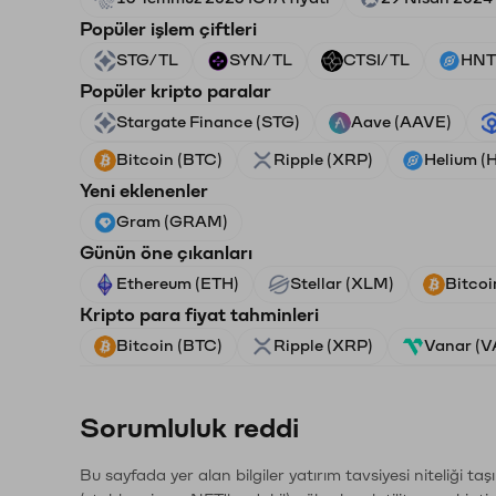
Popüler işlem çiftleri
STG/TL
SYN/TL
CTSI/TL
HNT
Popüler kripto paralar
Stargate Finance (STG)
Aave (AAVE)
Bitcoin (BTC)
Ripple (XRP)
Helium (
Yeni eklenenler
Gram (GRAM)
Günün öne çıkanları
Ethereum (ETH)
Stellar (XLM)
Bitcoi
Kripto para fiyat tahminleri
Bitcoin (BTC)
Ripple (XRP)
Vanar (
Sorumluluk reddi
Bu sayfada yer alan bilgiler yatırım tavsiyesi niteliği ta