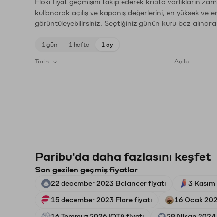
Floki fiyat geçmişini takip ederek kripto varlıkların za
kullanarak açılış ve kapanış değerlerini, en yüksek ve e
görüntüleyebilirsiniz. Seçtiğiniz günün kuru baz alınarak
1 gün
1 hafta
1 ay
Tarih
Açılış
Paribu'da daha fazlasını keşfet
Son gezilen geçmiş fiyatlar
22 december 2023 Balancer fiyatı
3 Kasım 
15 december 2023 Flare fiyatı
16 Ocak 202
16 Temmuz 2026 IOTA fiyatı
29 Nisan 2024 