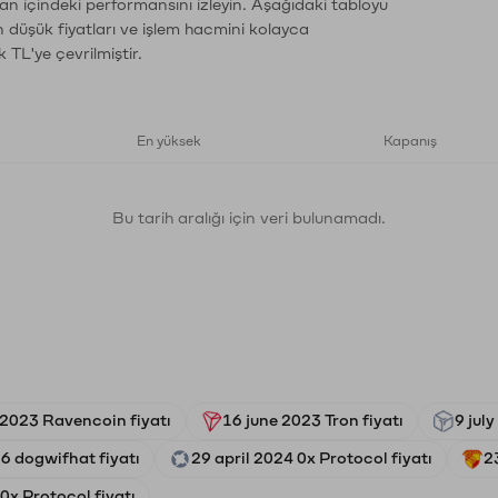
man içindeki performansını izleyin. Aşağıdaki tabloyu
n düşük fiyatları ve işlem hacmini kolayca
 TL'ye çevrilmiştir.
En yüksek
Kapanış
Bu tarih aralığı için veri bulunamadı.
2023 Ravencoin fiyatı
16 june 2023 Tron fiyatı
9 jul
6 dogwifhat fiyatı
29 april 2024 0x Protocol fiyatı
2
0x Protocol fiyatı