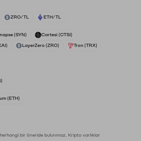
ZRO/TL
ETH/TL
napse (SYN)
Cartesi (CTSI)
XAI)
LayerZero (ZRO)
Tron (TRX)
)
um (ETH)
li herhangi bir öneride bulunmaz. Kripto varlıklar