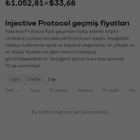
₺1.052,81
≈
$33,68
Injective Protocol geçmiş fiyatları
Injective Protocol fiyat geçmişini takip ederek kripto
varlıkların zaman içindeki performansını izleyin. Aşağıdaki
tabloyu kullanarak açılış ve kapanış değerlerini, en yüksek ve
en düşük fiyatları ve işlem hacmini kolayca
görüntüleyebilirsiniz. Seçtiğiniz günün kuru baz alınarak
TL'ye çevrilmiştir.
1 gün
1 hafta
1 ay
Tarih
Açılış
En yüksek
Kapanış
En düşük
Haci
Bu tarih aralığı için veri bulunamadı.