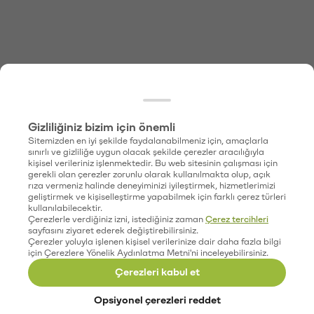
Gizliliğiniz bizim için önemli
Sitemizden en iyi şekilde faydalanabilmeniz için, amaçlarla
sınırlı ve gizliliğe uygun olacak şekilde çerezler aracılığıyla
kişisel verileriniz işlenmektedir. Bu web sitesinin çalışması için
gerekli olan çerezler zorunlu olarak kullanılmakta olup, açık
rıza vermeniz halinde deneyiminizi iyileştirmek, hizmetlerimizi
geliştirmek ve kişiselleştirme yapabilmek için farklı çerez türleri
kullanılabilecektir.
Çerezlerle verdiğiniz izni, istediğiniz zaman
Çerez tercihleri
sayfasını ziyaret ederek değiştirebilirsiniz.
Çerezler yoluyla işlenen kişisel verilerinize dair daha fazla bilgi
için Çerezlere Yönelik Aydınlatma Metni'ni inceleyebilirsiniz.
Çerezleri kabul et
Opsiyonel çerezleri reddet