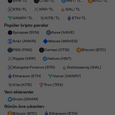
SYN/TL
CTSI/TL
HNT/TL
BTC/TL
STG/TL
XRP/TL
GAL/TL
VANRY/TL
KITE/TL
ETH/TL
Popüler kripto paralar
Synapse (SYN)
Aave (AAVE)
Ankr (ANKR)
Waves (WAVES)
PSG (PSG)
Cartesi (CTSI)
Bitcoin (BTC)
Ripple (XRP)
Helium (HNT)
Stargate Finance (STG)
Galatasaray (GAL)
Ethereum (ETH)
Vanar (VANRY)
Kite (KITE)
Tron (TRX)
Yeni eklenenler
Gram (GRAM)
Günün öne çıkanları
Bitcoin (BTC)
Ethereum (ETH)