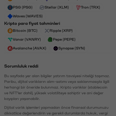
PSG (PSG)
Stellar (XLM)
Tron (TRX)
Waves (WAVES)
Kripto para fiyat tahminleri
Bitcoin (BTC)
Ripple (XRP)
Vanar (VANRY)
Pepe (PEPE)
Avalanche (AVAX)
Synapse (SYN)
Sorumluluk reddi
Bu sayfada yer alan bilgiler yatırım tavsiyesi niteliği taşımaz.
Paribu, dijital varlıkların alım-satımı veya saklanmasıyla ilgili
herhangi bir öneride bulunmaz. Kripto varlıklar (stablecoin
ve NFT'ler dahil), yüksek volatiliteye sahiptir ve ani değer
kayıpları yaşanabilir.
Dijital varlık işlemleri yapmadan önce finansal durumunuzu
dikkatlice değerlendirin ve gerekli durumlarda hukuk, vergi