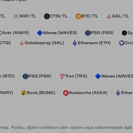
TL
XRP/TL
CTSI/TL
BTC/TL
GAL/TL
Ankr (ANKR)
Waves (WAVES)
PSG (PSG)
Sy
(CTSI)
Galatasaray (GAL)
Ethereum (ETH)
Orc
n (BTC)
PSG (PSG)
Tron (TRX)
Waves (WAVES
VANRY)
Bonk (BONK)
Avalanche (AVAX)
Ether
şımaz. Paribu, dijital varlıkların alım-satımı veya saklanmasıyla ilgi