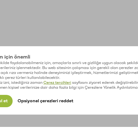
im için önemli
kilde faydalanabilmeniz için, amaçlarla sınırlı ve gizliliğe uygun olacak şekild
 verileriniz işlenmektedir. Bu web sitesinin çalışması için gerekli olan çerezler 
açık rıza vermeniz halinde deneyiminizi iyileştirmek, hizmetlerimizi geliştirmek
lı çerez türleri kullanılabilecektir.
iz izni, istediğiniz zaman
Çerez tercihleri
sayfasını ziyaret ederek değiştirebilir
enen kişisel verilerinize dair daha fazla bilgi için Çerezlere Yönelik Aydınlatma
l et
Opsiyonel çerezleri reddet