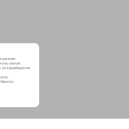
e çerezler
zorunlu olarak
 ve kişiselleştirme
siniz.
 Metni'ni