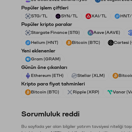
Popüler işlem çiftleri
STG/TL
SYN/TL
XAI/TL
HNT/
Popüler kripto paralar
Stargate Finance (STG)
Aave (AAVE)
Helium (HNT)
Bitcoin (BTC)
Cartesi 
Yeni eklenenler
Gram (GRAM)
Günün öne çıkanları
Ethereum (ETH)
Stellar (XLM)
Bitcoi
Kripto para fiyat tahminleri
Bitcoin (BTC)
Ripple (XRP)
Vanar (
Sorumluluk reddi
Bu sayfada yer alan bilgiler yatırım tavsiyesi niteliği ta