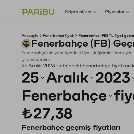
Kripto al/sat
Piyasalar
Anasayfa
Fenerbahçe fiyatı
Fenerbahçe (FB) TL fiyat geçmi
Fenerbahçe (FB) Geç
Fenerbahçe'nin yıllar içindeki fiyat değişimini inceley
iyi analiz edin.
25 Aralık 2023 tarihindeki Fenerbahçe fiyatı ne
25
Aralık
2023
Fenerbahçe
fi
₺27,38
Fenerbahçe geçmiş fiyatları