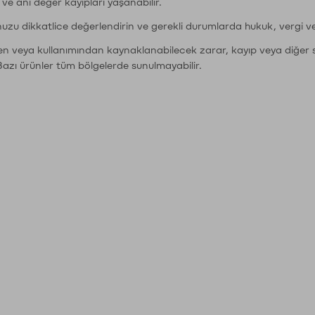
r ve ani değer kayıpları yaşanabilir.
nuzu dikkatlice değerlendirin ve gerekli durumlarda hukuk, vergi v
den veya kullanımından kaynaklanabilecek zarar, kayıp veya diğer 
Bazı ürünler tüm bölgelerde sunulmayabilir.