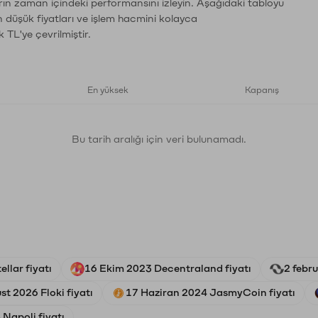
rın zaman içindeki performansını izleyin. Aşağıdaki tabloyu
n düşük fiyatları ve işlem hacmini kolayca
 TL'ye çevrilmiştir.
En yüksek
Kapanış
Bu tarih aralığı için veri bulunamadı.
llar fiyatı
16 Ekim 2023 Decentraland fiyatı
2 febr
st 2026 Floki fiyatı
17 Haziran 2024 JasmyCoin fiyatı
Napoli fiyatı