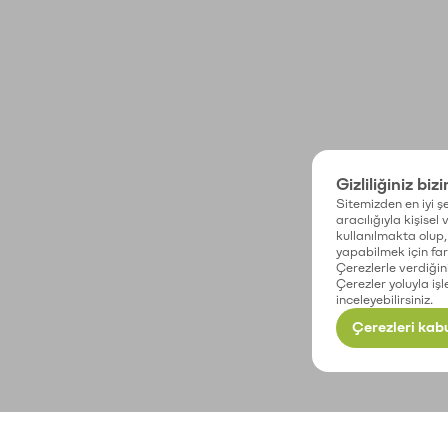
Gizliliğiniz biz
Sitemizden en iyi şe
aracılığıyla kişisel
kullanılmakta olup, 
yapabilmek için fark
Çerezlerle verdiğin
Çerezler yoluyla işl
inceleyebilirsiniz.
Çerezleri kabu