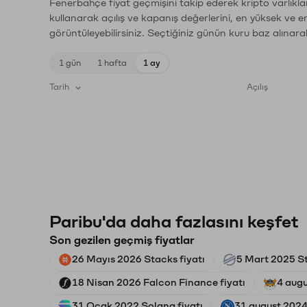
Fenerbahçe fiyat geçmişini takip ederek kripto varlıkla
kullanarak açılış ve kapanış değerlerini, en yüksek ve e
görüntüleyebilirsiniz. Seçtiğiniz günün kuru baz alınarak
1 gün
1 hafta
1 ay
Tarih
Açılış
Paribu'da daha fazlasını keşfet
Son gezilen geçmiş fiyatlar
26 Mayıs 2026 Stacks fiyatı
5 Mart 2025 Ste
18 Nisan 2026 Falcon Finance fiyatı
4 augu
31 Ocak 2022 Solana fiyatı
31 august 2024 