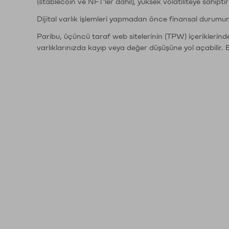
(stablecoin ve NFT'ler dahil), yüksek volatiliteye sahipti
Dijital varlık işlemleri yapmadan önce finansal durumu
Paribu, üçüncü taraf web sitelerinin (TPW) içeriklerin
varlıklarınızda kayıp veya değer düşüşüne yol açabilir. 