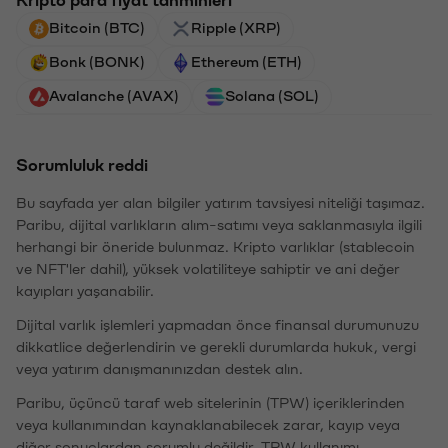
Bitcoin (BTC)
Ripple (XRP)
Bonk (BONK)
Ethereum (ETH)
Avalanche (AVAX)
Solana (SOL)
Sorumluluk reddi
Bu sayfada yer alan bilgiler yatırım tavsiyesi niteliği taşımaz.
Paribu, dijital varlıkların alım-satımı veya saklanmasıyla ilgili
herhangi bir öneride bulunmaz. Kripto varlıklar (stablecoin
ve NFT'ler dahil), yüksek volatiliteye sahiptir ve ani değer
kayıpları yaşanabilir.
Dijital varlık işlemleri yapmadan önce finansal durumunuzu
dikkatlice değerlendirin ve gerekli durumlarda hukuk, vergi
veya yatırım danışmanınızdan destek alın.
Paribu, üçüncü taraf web sitelerinin (TPW) içeriklerinden
veya kullanımından kaynaklanabilecek zarar, kayıp veya
diğer sonuçlardan sorumlu değildir. TPW kullanımı,