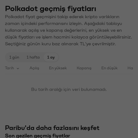
Polkadot geçmiş fiyatları
Polkadot fiyat geçmişini takip ederek kripto varlıkların
zaman içindeki performansını izleyin. Aşağıdaki tabloyu
kullanarak açılış ve kapanış değerlerini, en yüksek ve en
düşük fiyatları ve işlem hacmini kolayca görüntüleyebilirsiniz.
Seçtiğiniz günün kuru baz alınarak TL'ye çevrilmiştir.
1 gün
1 hafta
1 ay
Tarih
Açılış
En yüksek
Kapanış
En düşük
Haci
Bu tarih aralığı için veri bulunamadı.
Paribu'da daha fazlasını keşfet
Son gezilen geçmiş fiyatlar