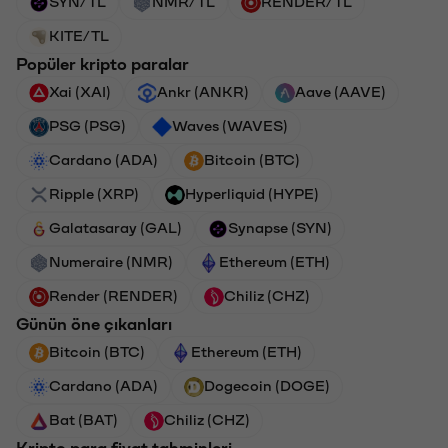
SYN/TL
NMR/TL
RENDER/TL
KITE/TL
Popüler kripto paralar
Xai (XAI)
Ankr (ANKR)
Aave (AAVE)
PSG (PSG)
Waves (WAVES)
Cardano (ADA)
Bitcoin (BTC)
Ripple (XRP)
Hyperliquid (HYPE)
Galatasaray (GAL)
Synapse (SYN)
Numeraire (NMR)
Ethereum (ETH)
Render (RENDER)
Chiliz (CHZ)
Günün öne çıkanları
Bitcoin (BTC)
Ethereum (ETH)
Cardano (ADA)
Dogecoin (DOGE)
Bat (BAT)
Chiliz (CHZ)
Kripto para fiyat tahminleri