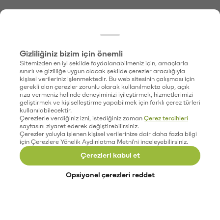
Gizliliğiniz bizim için önemli
Sitemizden en iyi şekilde faydalanabilmeniz için, amaçlarla
sınırlı ve gizliliğe uygun olacak şekilde çerezler aracılığıyla
kişisel verileriniz işlenmektedir. Bu web sitesinin çalışması için
gerekli olan çerezler zorunlu olarak kullanılmakta olup, açık
rıza vermeniz halinde deneyiminizi iyileştirmek, hizmetlerimizi
geliştirmek ve kişiselleştirme yapabilmek için farklı çerez türleri
kullanılabilecektir.
Çerezlerle verdiğiniz izni, istediğiniz zaman
Çerez tercihleri
sayfasını ziyaret ederek değiştirebilirsiniz.
Çerezler yoluyla işlenen kişisel verilerinize dair daha fazla bilgi
için Çerezlere Yönelik Aydınlatma Metni'ni inceleyebilirsiniz.
Çerezleri kabul et
Opsiyonel çerezleri reddet