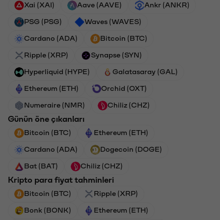
Xai (XAI)
Aave (AAVE)
Ankr (ANKR)
PSG (PSG)
Waves (WAVES)
Cardano (ADA)
Bitcoin (BTC)
Ripple (XRP)
Synapse (SYN)
Hyperliquid (HYPE)
Galatasaray (GAL)
Ethereum (ETH)
Orchid (OXT)
Numeraire (NMR)
Chiliz (CHZ)
Günün öne çıkanları
Bitcoin (BTC)
Ethereum (ETH)
Cardano (ADA)
Dogecoin (DOGE)
Bat (BAT)
Chiliz (CHZ)
Kripto para fiyat tahminleri
Bitcoin (BTC)
Ripple (XRP)
Bonk (BONK)
Ethereum (ETH)