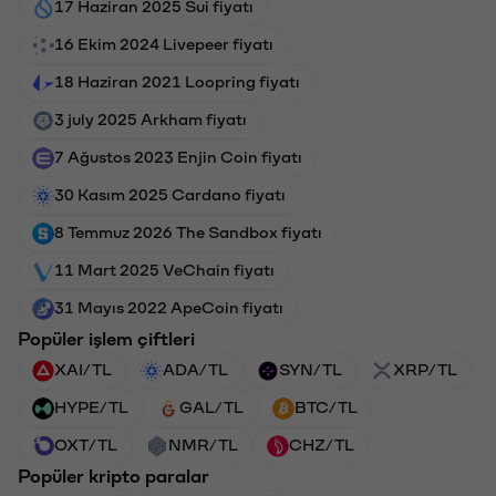
17 Haziran 2025 Sui fiyatı
16 Ekim 2024 Livepeer fiyatı
18 Haziran 2021 Loopring fiyatı
3 july 2025 Arkham fiyatı
7 Ağustos 2023 Enjin Coin fiyatı
30 Kasım 2025 Cardano fiyatı
8 Temmuz 2026 The Sandbox fiyatı
11 Mart 2025 VeChain fiyatı
31 Mayıs 2022 ApeCoin fiyatı
Popüler işlem çiftleri
XAI/TL
ADA/TL
SYN/TL
XRP/TL
HYPE/TL
GAL/TL
BTC/TL
OXT/TL
NMR/TL
CHZ/TL
Popüler kripto paralar