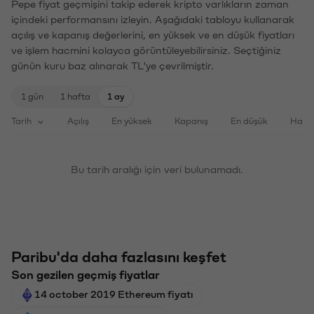
Pepe fiyat geçmişini takip ederek kripto varlıkların zaman
içindeki performansını izleyin. Aşağıdaki tabloyu kullanarak
açılış ve kapanış değerlerini, en yüksek ve en düşük fiyatları
ve işlem hacmini kolayca görüntüleyebilirsiniz. Seçtiğiniz
günün kuru baz alınarak TL'ye çevrilmiştir.
1 gün
1 hafta
1 ay
Tarih
Açılış
En yüksek
Kapanış
En düşük
Haci
Bu tarih aralığı için veri bulunamadı.
Paribu'da daha fazlasını keşfet
Son gezilen geçmiş fiyatlar
14 october 2019 Ethereum fiyatı