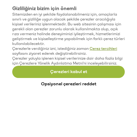
Gizliliğiniz bizim için önemli
Sitemizden en iyi şekilde faydalanabilmeniz için, amaçlarla
sınırlı ve gizliliğe uygun olacak şekilde çerezler aracılığıyla
kişisel verileriniz işlenmektedir. Bu web sitesinin çalışması için
gerekli olan çerezler zorunlu olarak kullanılmakta olup, açık
rıza vermeniz halinde deneyiminizi iyileştirmek, hizmetlerimizi
geliştirmek ve kişiselleştirme yapabilmek için farklı çerez türleri
kullanılabilecektir.
Çerezlerle verdiğiniz izni, istediğiniz zaman
Çerez tercihleri
sayfasını ziyaret ederek değiştirebilirsiniz.
Çerezler yoluyla işlenen kişisel verilerinize dair daha fazla bilgi
için Çerezlere Yönelik Aydınlatma Metni'ni inceleyebilirsiniz.
Çerezleri kabul et
Opsiyonel çerezleri reddet
Paribu’yu keşfet
Eğitimler