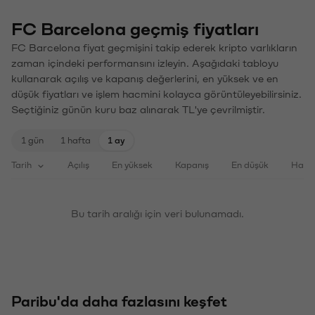
FC Barcelona geçmiş fiyatları
FC Barcelona fiyat geçmişini takip ederek kripto varlıkların
zaman içindeki performansını izleyin. Aşağıdaki tabloyu
kullanarak açılış ve kapanış değerlerini, en yüksek ve en
düşük fiyatları ve işlem hacmini kolayca görüntüleyebilirsiniz.
Seçtiğiniz günün kuru baz alınarak TL'ye çevrilmiştir.
1 gün
1 hafta
1 ay
Tarih
Açılış
En yüksek
Kapanış
En düşük
Haci
Bu tarih aralığı için veri bulunamadı.
Paribu'da daha fazlasını keşfet