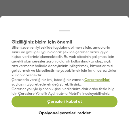
Gizliliğiniz bizim için önemli
Sitemizden en iyi şekilde faydalanabilmeniz için, amaçlarla
sınırlı ve gizliliğe uygun olacak şekilde çerezler aracılığıyla
kişisel verileriniz işlenmektedir. Bu web sitesinin çalışması için
gerekli olan çerezler zorunlu olarak kullanılmakta olup, açık
rıza vermeniz halinde deneyiminizi iyileştirmek, hizmetlerimizi
geliştirmek ve kişiselleştirme yapabilmek için farklı çerez türleri
kullanılabilecektir.
Çerezlerle verdiğiniz izni, istediğiniz zaman
Çerez tercihleri
sayfasını ziyaret ederek değiştirebilirsiniz.
Çerezler yoluyla işlenen kişisel verilerinize dair daha fazla bilgi
için Çerezlere Yönelik Aydınlatma Metni'ni inceleyebilirsiniz.
Çerezleri kabul et
Opsiyonel çerezleri reddet