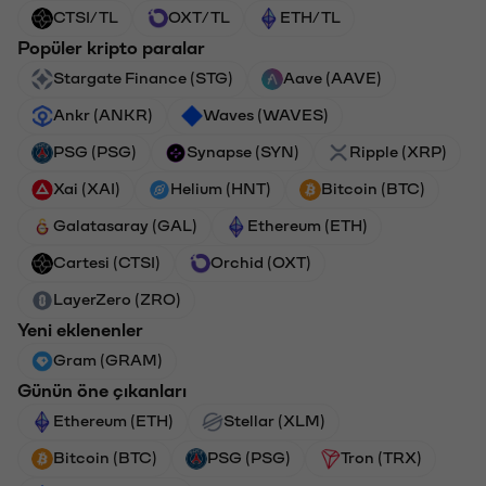
CTSI/TL
OXT/TL
ETH/TL
Popüler kripto paralar
Stargate Finance (STG)
Aave (AAVE)
Ankr (ANKR)
Waves (WAVES)
PSG (PSG)
Synapse (SYN)
Ripple (XRP)
Xai (XAI)
Helium (HNT)
Bitcoin (BTC)
Galatasaray (GAL)
Ethereum (ETH)
Cartesi (CTSI)
Orchid (OXT)
LayerZero (ZRO)
Yeni eklenenler
Gram (GRAM)
Günün öne çıkanları
Ethereum (ETH)
Stellar (XLM)
Bitcoin (BTC)
PSG (PSG)
Tron (TRX)