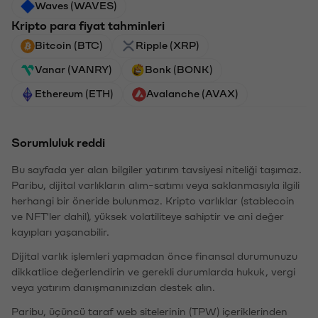
Waves (WAVES)
Kripto para fiyat tahminleri
Bitcoin (BTC)
Ripple (XRP)
Vanar (VANRY)
Bonk (BONK)
Ethereum (ETH)
Avalanche (AVAX)
Sorumluluk reddi
Bu sayfada yer alan bilgiler yatırım tavsiyesi niteliği taşımaz.
Paribu, dijital varlıkların alım-satımı veya saklanmasıyla ilgili
herhangi bir öneride bulunmaz. Kripto varlıklar (stablecoin
ve NFT'ler dahil), yüksek volatiliteye sahiptir ve ani değer
kayıpları yaşanabilir.
Dijital varlık işlemleri yapmadan önce finansal durumunuzu
dikkatlice değerlendirin ve gerekli durumlarda hukuk, vergi
veya yatırım danışmanınızdan destek alın.
Paribu, üçüncü taraf web sitelerinin (TPW) içeriklerinden