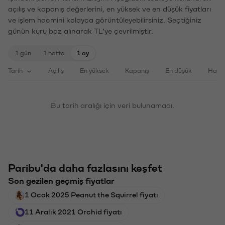
açılış ve kapanış değerlerini, en yüksek ve en düşük fiyatları
ve işlem hacmini kolayca görüntüleyebilirsiniz. Seçtiğiniz
günün kuru baz alınarak TL'ye çevrilmiştir.
1 gün
1 hafta
1 ay
Tarih
Açılış
En yüksek
Kapanış
En düşük
Haci
Bu tarih aralığı için veri bulunamadı.
Paribu'da daha fazlasını keşfet
Son gezilen geçmiş fiyatlar
1 Ocak 2025 Peanut the Squirrel fiyatı
11 Aralık 2021 Orchid fiyatı