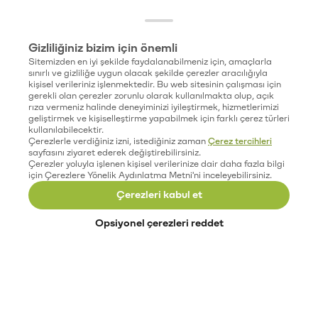
Gizliliğiniz bizim için önemli
Sitemizden en iyi şekilde faydalanabilmeniz için, amaçlarla
sınırlı ve gizliliğe uygun olacak şekilde çerezler aracılığıyla
kişisel verileriniz işlenmektedir. Bu web sitesinin çalışması için
gerekli olan çerezler zorunlu olarak kullanılmakta olup, açık
rıza vermeniz halinde deneyiminizi iyileştirmek, hizmetlerimizi
geliştirmek ve kişiselleştirme yapabilmek için farklı çerez türleri
kullanılabilecektir.
Çerezlerle verdiğiniz izni, istediğiniz zaman
Çerez tercihleri
sayfasını ziyaret ederek değiştirebilirsiniz.
Çerezler yoluyla işlenen kişisel verilerinize dair daha fazla bilgi
için Çerezlere Yönelik Aydınlatma Metni'ni inceleyebilirsiniz.
Çerezleri kabul et
Opsiyonel çerezleri reddet