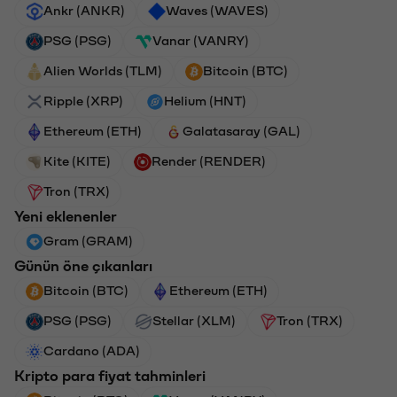
Ankr (ANKR)
Waves (WAVES)
PSG (PSG)
Vanar (VANRY)
Alien Worlds (TLM)
Bitcoin (BTC)
Ripple (XRP)
Helium (HNT)
Ethereum (ETH)
Galatasaray (GAL)
Kite (KITE)
Render (RENDER)
Tron (TRX)
Yeni eklenenler
Gram (GRAM)
Günün öne çıkanları
Bitcoin (BTC)
Ethereum (ETH)
PSG (PSG)
Stellar (XLM)
Tron (TRX)
Cardano (ADA)
Kripto para fiyat tahminleri