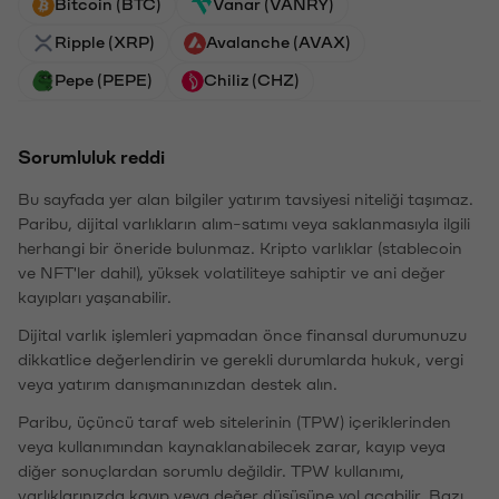
Bitcoin (BTC)
Vanar (VANRY)
Ripple (XRP)
Avalanche (AVAX)
Pepe (PEPE)
Chiliz (CHZ)
Sorumluluk reddi
Bu sayfada yer alan bilgiler yatırım tavsiyesi niteliği taşımaz.
Paribu, dijital varlıkların alım-satımı veya saklanmasıyla ilgili
herhangi bir öneride bulunmaz. Kripto varlıklar (stablecoin
ve NFT'ler dahil), yüksek volatiliteye sahiptir ve ani değer
kayıpları yaşanabilir.
Dijital varlık işlemleri yapmadan önce finansal durumunuzu
dikkatlice değerlendirin ve gerekli durumlarda hukuk, vergi
veya yatırım danışmanınızdan destek alın.
Paribu, üçüncü taraf web sitelerinin (TPW) içeriklerinden
veya kullanımından kaynaklanabilecek zarar, kayıp veya
diğer sonuçlardan sorumlu değildir. TPW kullanımı,
varlıklarınızda kayıp veya değer düşüşüne yol açabilir. Bazı