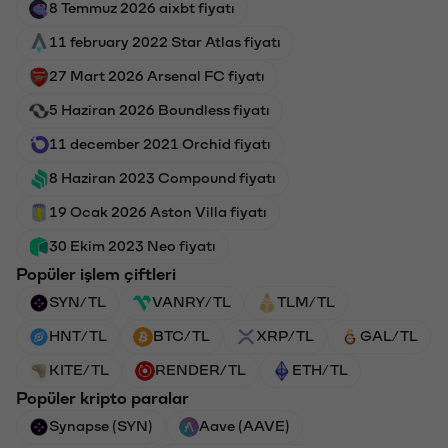
8 Temmuz 2026 aixbt fiyatı
11 february 2022 Star Atlas fiyatı
27 Mart 2026 Arsenal FC fiyatı
5 Haziran 2026 Boundless fiyatı
11 december 2021 Orchid fiyatı
8 Haziran 2023 Compound fiyatı
19 Ocak 2026 Aston Villa fiyatı
30 Ekim 2023 Neo fiyatı
Popüler işlem çiftleri
SYN/TL
VANRY/TL
TLM/TL
HNT/TL
BTC/TL
XRP/TL
GAL/TL
KITE/TL
RENDER/TL
ETH/TL
Popüler kripto paralar
Synapse (SYN)
Aave (AAVE)