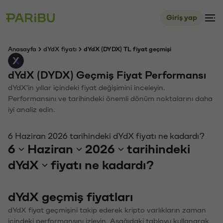
Giriş yap
Anasayfa
dYdX fiyatı
dYdX (DYDX) TL fiyat geçmişi
dYdX (DYDX) Geçmiş Fiyat Performansı
dYdX'in yıllar içindeki fiyat değişimini inceleyin.
Performansını ve tarihindeki önemli dönüm noktalarını daha
iyi analiz edin.
6 Haziran 2026 tarihindeki dYdX fiyatı ne kadardı?
6
Haziran
2026
tarihindeki
dYdX
fiyatı ne kadardı?
dYdX geçmiş fiyatları
dYdX fiyat geçmişini takip ederek kripto varlıkların zaman
içindeki performansını izleyin. Aşağıdaki tabloyu kullanarak