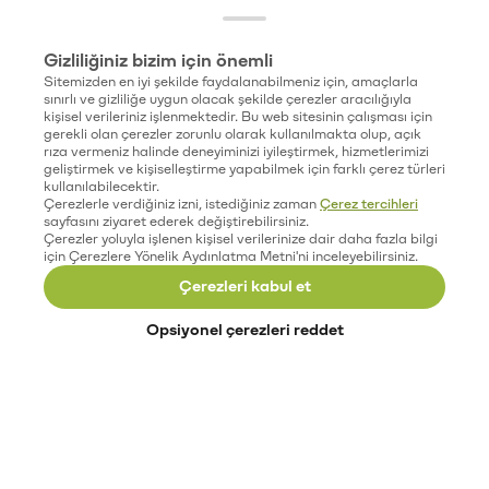
Gizliliğiniz bizim için önemli
Sitemizden en iyi şekilde faydalanabilmeniz için, amaçlarla
sınırlı ve gizliliğe uygun olacak şekilde çerezler aracılığıyla
kişisel verileriniz işlenmektedir. Bu web sitesinin çalışması için
gerekli olan çerezler zorunlu olarak kullanılmakta olup, açık
rıza vermeniz halinde deneyiminizi iyileştirmek, hizmetlerimizi
geliştirmek ve kişiselleştirme yapabilmek için farklı çerez türleri
kullanılabilecektir.
Çerezlerle verdiğiniz izni, istediğiniz zaman
Çerez tercihleri
sayfasını ziyaret ederek değiştirebilirsiniz.
Çerezler yoluyla işlenen kişisel verilerinize dair daha fazla bilgi
için Çerezlere Yönelik Aydınlatma Metni'ni inceleyebilirsiniz.
Çerezleri kabul et
Opsiyonel çerezleri reddet
Paribu’yu keşfet