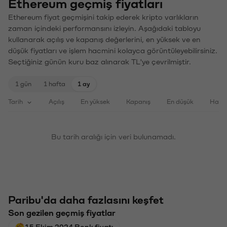
Ethereum geçmiş fiyatları
Ethereum fiyat geçmişini takip ederek kripto varlıkların
zaman içindeki performansını izleyin. Aşağıdaki tabloyu
kullanarak açılış ve kapanış değerlerini, en yüksek ve en
düşük fiyatları ve işlem hacmini kolayca görüntüleyebilirsiniz.
Seçtiğiniz günün kuru baz alınarak TL'ye çevrilmiştir.
1 gün
1 hafta
1 ay
Tarih
Açılış
En yüksek
Kapanış
En düşük
Haci
Bu tarih aralığı için veri bulunamadı.
Paribu'da daha fazlasını keşfet
Son gezilen geçmiş fiyatlar
15 Ekim 2024 Bonk fiyatı