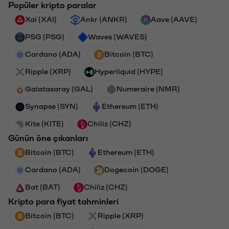
Popüler kripto paralar
Xai (XAI)
Ankr (ANKR)
Aave (AAVE)
PSG (PSG)
Waves (WAVES)
Cardano (ADA)
Bitcoin (BTC)
Ripple (XRP)
Hyperliquid (HYPE)
Galatasaray (GAL)
Numeraire (NMR)
Synapse (SYN)
Ethereum (ETH)
Kite (KITE)
Chiliz (CHZ)
Günün öne çıkanları
Bitcoin (BTC)
Ethereum (ETH)
Cardano (ADA)
Dogecoin (DOGE)
Bat (BAT)
Chiliz (CHZ)
Kripto para fiyat tahminleri
Bitcoin (BTC)
Ripple (XRP)