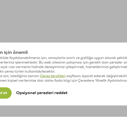
im için önemli
kilde faydalanabilmeniz için, amaçlarla sınırlı ve gizliliğe uygun olacak şekild
 verileriniz işlenmektedir. Bu web sitesinin çalışması için gerekli olan çerezler 
açık rıza vermeniz halinde deneyiminizi iyileştirmek, hizmetlerimizi geliştirmek
lı çerez türleri kullanılabilecektir.
iz izni, istediğiniz zaman
Çerez tercihleri
sayfasını ziyaret ederek değiştirebilir
enen kişisel verilerinize dair daha fazla bilgi için Çerezlere Yönelik Aydınlatma
l et
Opsiyonel çerezleri reddet