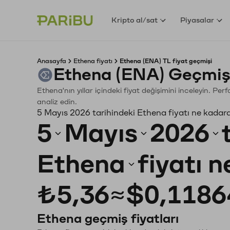
Kripto al/sat
Piyasalar
Anasayfa
Ethena fiyatı
Ethena (ENA) TL fiyat geçmişi
Ethena (ENA) Geçmiş
Ethena'nın yıllar içindeki fiyat değişimini inceleyin. Pe
analiz edin.
5 Mayıs 2026 tarihindeki Ethena fiyatı ne kadar
5
Mayıs
2026
Ethena
fiyatı 
₺5,36
≈
$0,1186
Ethena geçmiş fiyatları