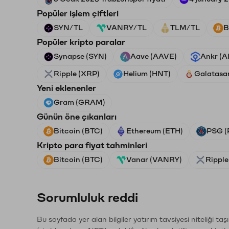
Popüler işlem çiftleri
SYN/TL
VANRY/TL
TLM/TL
B
Popüler kripto paralar
Synapse (SYN)
Aave (AAVE)
Ankr (
Ripple (XRP)
Helium (HNT)
Galatasa
Yeni eklenenler
Gram (GRAM)
Günün öne çıkanları
Bitcoin (BTC)
Ethereum (ETH)
PSG (
Kripto para fiyat tahminleri
Bitcoin (BTC)
Vanar (VANRY)
Ripple
Sorumluluk reddi
Bu sayfada yer alan bilgiler yatırım tavsiyesi niteliği ta