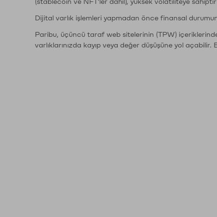
(stablecoin ve NFT'ler dahil), yüksek volatiliteye sahipti
Dijital varlık işlemleri yapmadan önce finansal durumu
Paribu, üçüncü taraf web sitelerinin (TPW) içeriklerin
varlıklarınızda kayıp veya değer düşüşüne yol açabilir. 