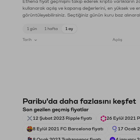
Ethena fiyat geçmişini takip ederek kripto varlıkların 
kullanarak açılış ve kapanış değerlerini, en yüksek ve e
görüntüleyebilirsiniz. Seçtiğiniz günün kuru baz alınarak
1 gün
1 hafta
1 ay
Tarih
Açılış
Paribu'da daha fazlasını keşfet
Son gezilen geçmiş fiyatlar
12 Şubat 2023 Ripple fiyatı
26 Eylül 2021 P
8 Eylül 2021 FC Barcelona fiyatı
17 Ocak 2
8 Ocak 2023 Trabzonspor fiyatı
4 january 2