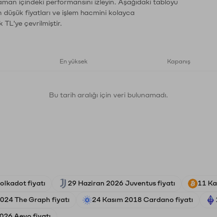
zaman içindeki performansını izleyin. Aşağıdaki tabloyu
n düşük fiyatları ve işlem hacmini kolayca
 TL'ye çevrilmiştir.
En yüksek
Kapanış
Bu tarih aralığı için veri bulunamadı.
olkadot fiyatı
29 Haziran 2026 Juventus fiyatı
11 Ka
024 The Graph fiyatı
24 Kasım 2018 Cardano fiyatı
026 Aevo fiyatı