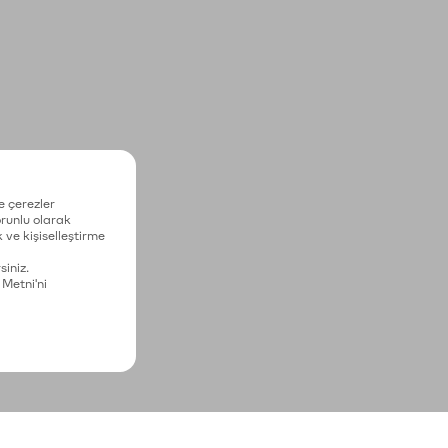
e çerezler
zorunlu olarak
 ve kişiselleştirme
siniz.
 Metni'ni