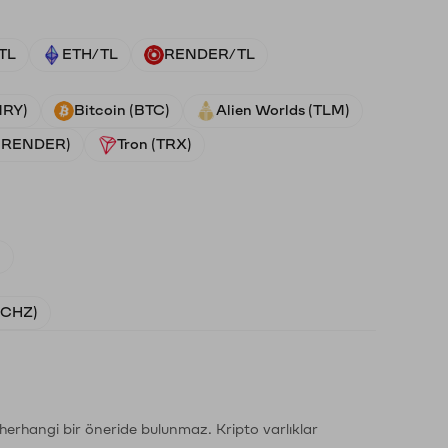
TL
ETH/TL
RENDER/TL
NRY)
Bitcoin (BTC)
Alien Worlds (TLM)
 (RENDER)
Tron (TRX)
)
 (CHZ)
li herhangi bir öneride bulunmaz. Kripto varlıklar