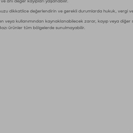
r ve ani değer kayıpları yaşanabilir.
nuzu dikkatlice değerlendirin ve gerekli durumlarda hukuk, vergi v
den veya kullanımından kaynaklanabilecek zarar, kayıp veya diğer 
Bazı ürünler tüm bölgelerde sunulmayabilir.