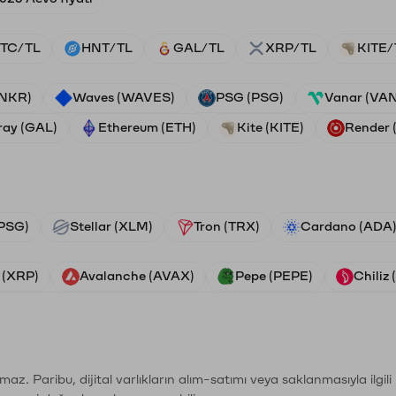
TC/TL
HNT/TL
GAL/TL
XRP/TL
KITE/
ANKR)
Waves (WAVES)
PSG (PSG)
Vanar (VA
ray (GAL)
Ethereum (ETH)
Kite (KITE)
Render
PSG)
Stellar (XLM)
Tron (TRX)
Cardano (ADA
 (XRP)
Avalanche (AVAX)
Pepe (PEPE)
Chiliz
şımaz. Paribu, dijital varlıkların alım-satımı veya saklanmasıyla ilgi