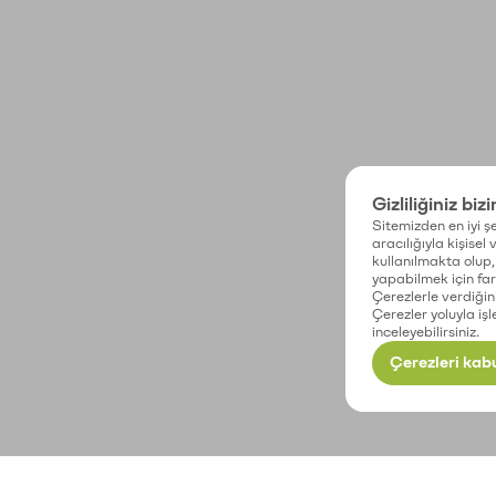
Gizliliğiniz biz
Sitemizden en iyi şe
aracılığıyla kişisel
kullanılmakta olup, 
yapabilmek için fark
Çerezlerle verdiğin
Çerezler yoluyla işl
inceleyebilirsiniz.
Çerezleri kabu