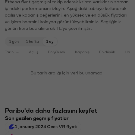
Ethena fiyat geçmişini takip ederek kripto varlıkların zaman
içindeki performansını izleyin. Aşağıdaki tabloyu kullanarak
açılış ve kapanış değerlerini, en yüksek ve en düşük fiyatları
ve işlem hacmini kolayca görüntüleyebilirsiniz. Seçtiğiniz
günün kuru baz alınarak TL'ye çevrilmiştir.
1 gün
1 hafta
1 ay
Tarih
Açılış
En yüksek
Kapanış
En düşük
Haci
Bu tarih aralığı için veri bulunamadı.
Paribu'da daha fazlasını keşfet
Son gezilen geçmiş fiyatlar
1 january 2024 Ceek VR fiyatı