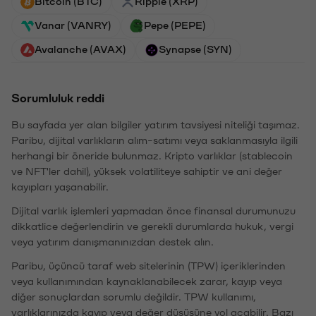
Bitcoin (BTC)
Ripple (XRP)
Vanar (VANRY)
Pepe (PEPE)
Avalanche (AVAX)
Synapse (SYN)
Sorumluluk reddi
Bu sayfada yer alan bilgiler yatırım tavsiyesi niteliği taşımaz.
Paribu, dijital varlıkların alım-satımı veya saklanmasıyla ilgili
herhangi bir öneride bulunmaz. Kripto varlıklar (stablecoin
ve NFT'ler dahil), yüksek volatiliteye sahiptir ve ani değer
kayıpları yaşanabilir.
Dijital varlık işlemleri yapmadan önce finansal durumunuzu
dikkatlice değerlendirin ve gerekli durumlarda hukuk, vergi
veya yatırım danışmanınızdan destek alın.
Paribu, üçüncü taraf web sitelerinin (TPW) içeriklerinden
veya kullanımından kaynaklanabilecek zarar, kayıp veya
diğer sonuçlardan sorumlu değildir. TPW kullanımı,
varlıklarınızda kayıp veya değer düşüşüne yol açabilir. Bazı