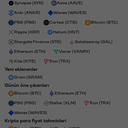
Synapse (SYN)
Aave (AAVE)
Ankr (ANKR)
Waves (WAVES)
PSG (PSG)
Cartesi (CTSI)
Bitcoin (BTC)
Ripple (XRP)
Helium (HNT)
Stargate Finance (STG)
Galatasaray (GAL)
Ethereum (ETH)
Vanar (VANRY)
Kite (KITE)
Tron (TRX)
Yeni eklenenler
Gram (GRAM)
Günün öne çıkanları
Bitcoin (BTC)
Ethereum (ETH)
PSG (PSG)
Stellar (XLM)
Tron (TRX)
Waves (WAVES)
Kripto para fiyat tahminleri