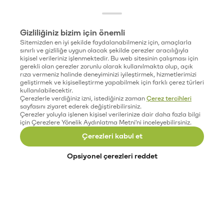
Gizliliğiniz bizim için önemli
Sitemizden en iyi şekilde faydalanabilmeniz için, amaçlarla
sınırlı ve gizliliğe uygun olacak şekilde çerezler aracılığıyla
kişisel verileriniz işlenmektedir. Bu web sitesinin çalışması için
gerekli olan çerezler zorunlu olarak kullanılmakta olup, açık
rıza vermeniz halinde deneyiminizi iyileştirmek, hizmetlerimizi
geliştirmek ve kişiselleştirme yapabilmek için farklı çerez türleri
kullanılabilecektir.
Çerezlerle verdiğiniz izni, istediğiniz zaman
Çerez tercihleri
sayfasını ziyaret ederek değiştirebilirsiniz.
Çerezler yoluyla işlenen kişisel verilerinize dair daha fazla bilgi
için Çerezlere Yönelik Aydınlatma Metni'ni inceleyebilirsiniz.
Çerezleri kabul et
Opsiyonel çerezleri reddet