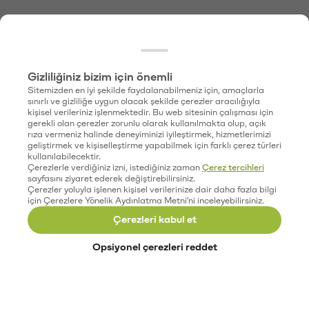
Gizliliğiniz bizim için önemli
Sitemizden en iyi şekilde faydalanabilmeniz için, amaçlarla
sınırlı ve gizliliğe uygun olacak şekilde çerezler aracılığıyla
kişisel verileriniz işlenmektedir. Bu web sitesinin çalışması için
gerekli olan çerezler zorunlu olarak kullanılmakta olup, açık
rıza vermeniz halinde deneyiminizi iyileştirmek, hizmetlerimizi
geliştirmek ve kişiselleştirme yapabilmek için farklı çerez türleri
kullanılabilecektir.
Çerezlerle verdiğiniz izni, istediğiniz zaman
Çerez tercihleri
sayfasını ziyaret ederek değiştirebilirsiniz.
Çerezler yoluyla işlenen kişisel verilerinize dair daha fazla bilgi
için Çerezlere Yönelik Aydınlatma Metni'ni inceleyebilirsiniz.
Çerezleri kabul et
Opsiyonel çerezleri reddet