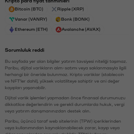
Kripto para fiyat tahminleri
Bitcoin (BTC)
Ripple (XRP)
Vanar (VANRY)
Bonk (BONK)
Ethereum (ETH)
Avalanche (AVAX)
Sorumluluk reddi
Bu sayfada yer alan bilgiler yatırım tavsiyesi niteliği taşımaz.
Paribu, dijital varlıkların alım-satımı veya saklanmasıyla ilgili
herhangi bir öneride bulunmaz. Kripto varlıklar (stablecoin
ve NFT'ler dahil), yüksek volatiliteye sahiptir ve ani değer
kayıpları yaşanabilir.
Dijital varlık işlemleri yapmadan önce finansal durumunuzu
dikkatlice değerlendirin ve gerekli durumlarda hukuk, vergi
veya yatırım danışmanınızdan destek alın.
Paribu, üçüncü taraf web sitelerinin (TPW) içeriklerinden
veya kullanımından kaynaklanabilecek zarar, kayıp veya
diğer sonuçlardan sorumlu değildir. TPW kullanımı,