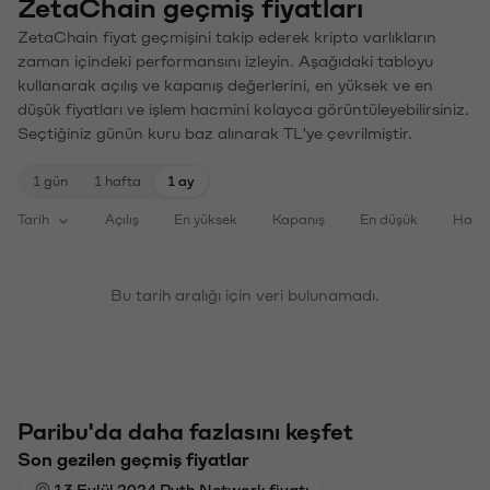
ZetaChain geçmiş fiyatları
ZetaChain fiyat geçmişini takip ederek kripto varlıkların
zaman içindeki performansını izleyin. Aşağıdaki tabloyu
kullanarak açılış ve kapanış değerlerini, en yüksek ve en
düşük fiyatları ve işlem hacmini kolayca görüntüleyebilirsiniz.
Seçtiğiniz günün kuru baz alınarak TL'ye çevrilmiştir.
1 gün
1 hafta
1 ay
Tarih
Açılış
En yüksek
Kapanış
En düşük
Haci
Bu tarih aralığı için veri bulunamadı.
Paribu'da daha fazlasını keşfet
Son gezilen geçmiş fiyatlar
13 Eylül 2024 Pyth Network fiyatı