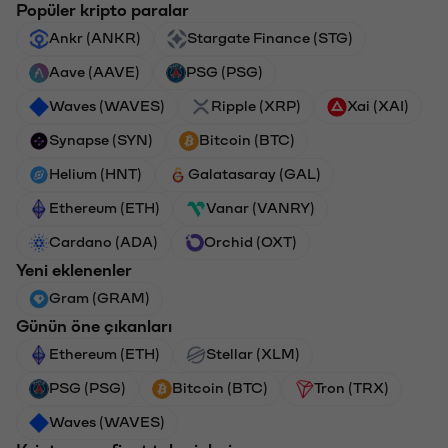
Popüler kripto paralar
Ankr (ANKR)
Stargate Finance (STG)
Aave (AAVE)
PSG (PSG)
Waves (WAVES)
Ripple (XRP)
Xai (XAI)
Synapse (SYN)
Bitcoin (BTC)
Helium (HNT)
Galatasaray (GAL)
Ethereum (ETH)
Vanar (VANRY)
Cardano (ADA)
Orchid (OXT)
Yeni eklenenler
Gram (GRAM)
Günün öne çıkanları
Ethereum (ETH)
Stellar (XLM)
PSG (PSG)
Bitcoin (BTC)
Tron (TRX)
Waves (WAVES)