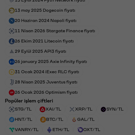
13 may 2025 Dogecoin fiyatı
20 Haziran 2024 Napoli fiyatı
11 Nisan 2026 Stargate Finance fiyatı
26 Ekim 2021 Litecoin fiyatı
29 Eylül 2025 API3 fiyatı
26 january 2025 Axie Infinity fiyatı
31 Ocak 2024 iExec RLC fiyatı
28 Nisan 2025 Juventus fiyatı
26 Ocak 2026 Optimism fiyatı
Popüler işlem çiftleri
STG/TL
XAI/TL
XRP/TL
SYN/TL
HNT/TL
BTC/TL
GAL/TL
VANRY/TL
ETH/TL
OXT/TL