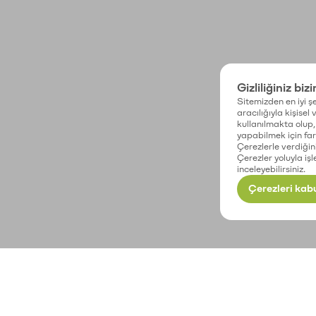
Gizliliğiniz biz
Sitemizden en iyi şe
aracılığıyla kişisel
kullanılmakta olup, 
yapabilmek için fark
Çerezlerle verdiğin
Çerezler yoluyla işl
inceleyebilirsiniz.
Çerezleri kabu