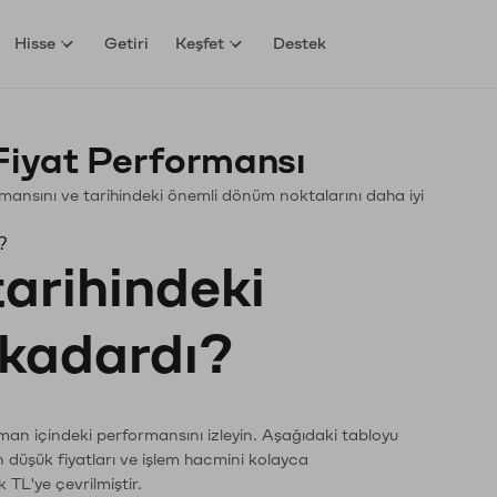
Hisse
Getiri
Keşfet
Destek
Fiyat Performansı
ormansını ve tarihindeki önemli dönüm noktalarını daha iyi
?
tarihindeki
e kadardı?
aman içindeki performansını izleyin. Aşağıdaki tabloyu
n düşük fiyatları ve işlem hacmini kolayca
 TL'ye çevrilmiştir.