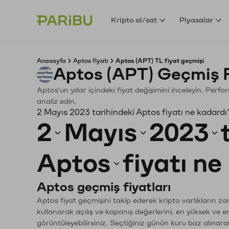
Kripto al/sat
Piyasalar
Anasayfa
Aptos fiyatı
Aptos (APT) TL fiyat geçmişi
Aptos (APT) Geçmiş 
Aptos'un yıllar içindeki fiyat değişimini inceleyin. Perf
analiz edin.
2 Mayıs 2023 tarihindeki Aptos fiyatı ne kadardı
2
Mayıs
2023
Aptos
fiyatı n
Aptos geçmiş fiyatları
Aptos fiyat geçmişini takip ederek kripto varlıkların z
kullanarak açılış ve kapanış değerlerini, en yüksek ve e
görüntüleyebilirsiniz. Seçtiğiniz günün kuru baz alınarak