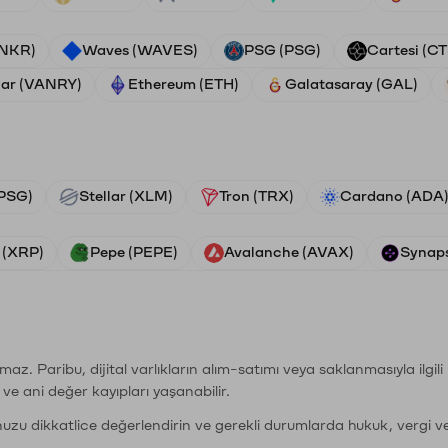
ANKR)
Waves (WAVES)
PSG (PSG)
Cartesi (CT
ar (VANRY)
Ethereum (ETH)
Galatasaray (GAL)
PSG)
Stellar (XLM)
Tron (TRX)
Cardano (ADA
 (XRP)
Pepe (PEPE)
Avalanche (AVAX)
Synaps
şımaz. Paribu, dijital varlıkların alım-satımı veya saklanmasıyla ilgi
r ve ani değer kayıpları yaşanabilir.
nuzu dikkatlice değerlendirin ve gerekli durumlarda hukuk, vergi v