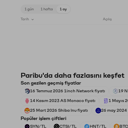
1 gün
1 hafta
1 ay
Tarih
Açılış
Paribu'da daha fazlasını keşfet
Son gezilen geçmiş fiyatlar
16 Temmuz 2026 1inch Network fiyatı
19 N
14 Kasım 2023 AS Monaco fiyatı
1 Mayıs 2
25 Mart 2026 Shiba Inu fiyatı
26 may 2024 
Popüler işlem çiftleri
SYN/TL
CTSI/TL
HNT/TL
BTC