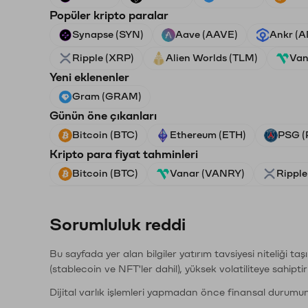
Popüler kripto paralar
Synapse (SYN)
Aave (AAVE)
Ankr (
Ripple (XRP)
Alien Worlds (TLM)
Van
Yeni eklenenler
Gram (GRAM)
Günün öne çıkanları
Bitcoin (BTC)
Ethereum (ETH)
PSG (
Kripto para fiyat tahminleri
Bitcoin (BTC)
Vanar (VANRY)
Ripple
Sorumluluk reddi
Bu sayfada yer alan bilgiler yatırım tavsiyesi niteliği ta
(stablecoin ve NFT'ler dahil), yüksek volatiliteye sahipti
Dijital varlık işlemleri yapmadan önce finansal durumu