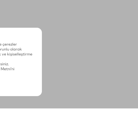
e çerezler
zorunlu olarak
 ve kişiselleştirme
siniz.
 Metni'ni