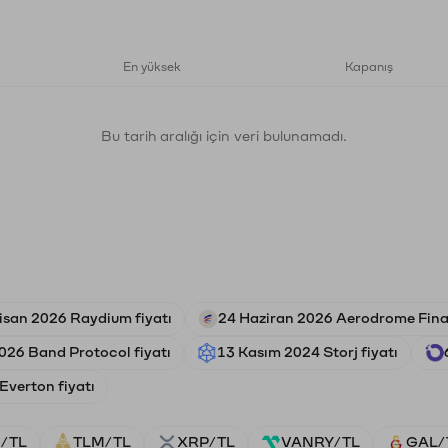
En yüksek
Kapanış
Bu tarih aralığı için veri bulunamadı.
isan 2026 Raydium fiyatı
24 Haziran 2026 Aerodrome Fina
026 Band Protocol fiyatı
13 Kasım 2024 Storj fiyatı
Everton fiyatı
/TL
TLM/TL
XRP/TL
VANRY/TL
GAL/