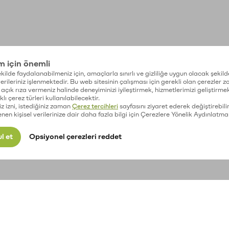
im için önemli
kilde faydalanabilmeniz için, amaçlarla sınırlı ve gizliliğe uygun olacak şekild
 verileriniz işlenmektedir. Bu web sitesinin çalışması için gerekli olan çerezler 
açık rıza vermeniz halinde deneyiminizi iyileştirmek, hizmetlerimizi geliştirmek
lı çerez türleri kullanılabilecektir.
iz izni, istediğiniz zaman
Çerez tercihleri
sayfasını ziyaret ederek değiştirebilir
enen kişisel verilerinize dair daha fazla bilgi için Çerezlere Yönelik Aydınlatma
l et
Opsiyonel çerezleri reddet