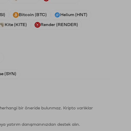
SI)
Bitcoin (BTC)
Helium (HNT)
Kite (KITE)
Render (RENDER)
)
e (SYN)
li herhangi bir öneride bulunmaz. Kripto varlıklar
eya yatırım danışmanınızdan destek alın.