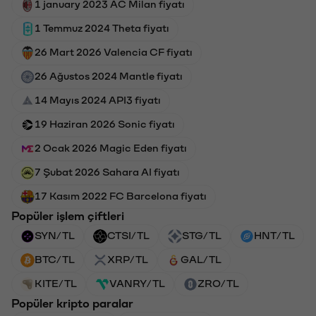
1 january 2023 AC Milan fiyatı
1 Temmuz 2024 Theta fiyatı
26 Mart 2026 Valencia CF fiyatı
26 Ağustos 2024 Mantle fiyatı
14 Mayıs 2024 API3 fiyatı
19 Haziran 2026 Sonic fiyatı
2 Ocak 2026 Magic Eden fiyatı
7 Şubat 2026 Sahara AI fiyatı
17 Kasım 2022 FC Barcelona fiyatı
Popüler işlem çiftleri
SYN/TL
CTSI/TL
STG/TL
HNT/TL
BTC/TL
XRP/TL
GAL/TL
KITE/TL
VANRY/TL
ZRO/TL
Popüler kripto paralar