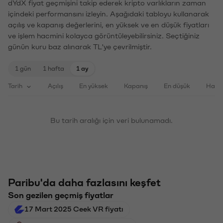
dYdX fiyat geçmişini takip ederek kripto varlıkların zaman
içindeki performansını izleyin. Aşağıdaki tabloyu kullanarak
açılış ve kapanış değerlerini, en yüksek ve en düşük fiyatları
ve işlem hacmini kolayca görüntüleyebilirsiniz. Seçtiğiniz
günün kuru baz alınarak TL'ye çevrilmiştir.
1 gün
1 hafta
1 ay
Tarih
Açılış
En yüksek
Kapanış
En düşük
Haci
Bu tarih aralığı için veri bulunamadı.
Paribu'da daha fazlasını keşfet
Son gezilen geçmiş fiyatlar
17 Mart 2025 Ceek VR fiyatı