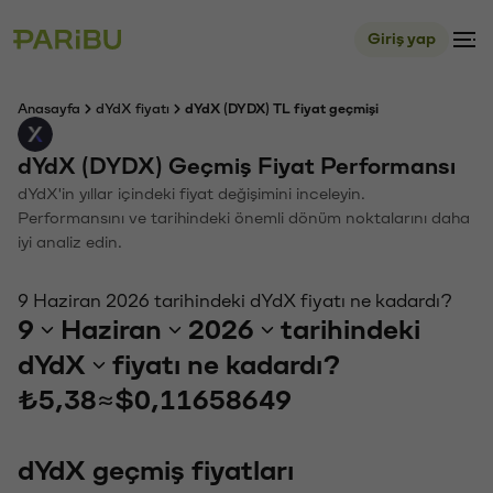
Giriş yap
Anasayfa
dYdX fiyatı
dYdX (DYDX) TL fiyat geçmişi
dYdX (DYDX) Geçmiş Fiyat Performansı
dYdX'in yıllar içindeki fiyat değişimini inceleyin.
Performansını ve tarihindeki önemli dönüm noktalarını daha
iyi analiz edin.
9 Haziran 2026 tarihindeki dYdX fiyatı ne kadardı?
9
Haziran
2026
tarihindeki
dYdX
fiyatı ne kadardı?
₺5,38
≈
$0,11658649
dYdX geçmiş fiyatları