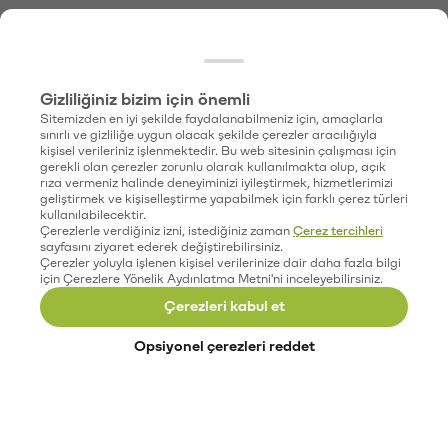
Gizliliğiniz bizim için önemli
Sitemizden en iyi şekilde faydalanabilmeniz için, amaçlarla
sınırlı ve gizliliğe uygun olacak şekilde çerezler aracılığıyla
kişisel verileriniz işlenmektedir. Bu web sitesinin çalışması için
gerekli olan çerezler zorunlu olarak kullanılmakta olup, açık
rıza vermeniz halinde deneyiminizi iyileştirmek, hizmetlerimizi
geliştirmek ve kişiselleştirme yapabilmek için farklı çerez türleri
kullanılabilecektir.
Çerezlerle verdiğiniz izni, istediğiniz zaman
Çerez tercihleri
sayfasını ziyaret ederek değiştirebilirsiniz.
Çerezler yoluyla işlenen kişisel verilerinize dair daha fazla bilgi
için Çerezlere Yönelik Aydınlatma Metni'ni inceleyebilirsiniz.
Çerezleri kabul et
Opsiyonel çerezleri reddet