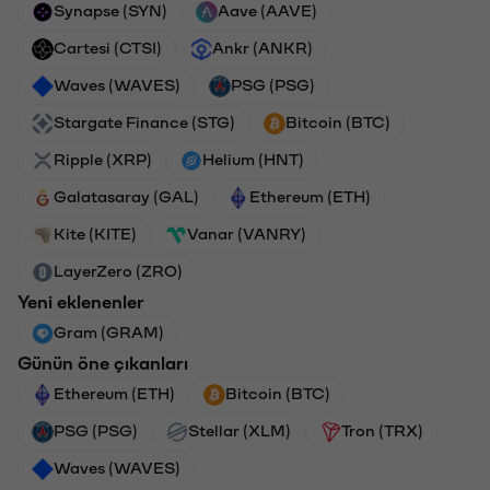
Synapse (SYN)
Aave (AAVE)
Cartesi (CTSI)
Ankr (ANKR)
Waves (WAVES)
PSG (PSG)
Stargate Finance (STG)
Bitcoin (BTC)
Ripple (XRP)
Helium (HNT)
Galatasaray (GAL)
Ethereum (ETH)
Kite (KITE)
Vanar (VANRY)
LayerZero (ZRO)
Yeni eklenenler
Gram (GRAM)
Günün öne çıkanları
Ethereum (ETH)
Bitcoin (BTC)
PSG (PSG)
Stellar (XLM)
Tron (TRX)
Waves (WAVES)