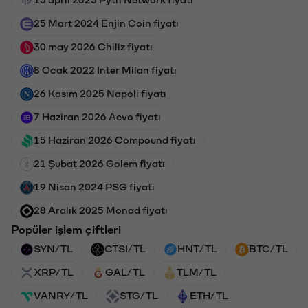
15 april 2025 Pyth Network fiyatı
25 Mart 2024 Enjin Coin fiyatı
30 may 2026 Chiliz fiyatı
8 Ocak 2022 Inter Milan fiyatı
26 Kasım 2025 Napoli fiyatı
7 Haziran 2026 Aevo fiyatı
15 Haziran 2026 Compound fiyatı
21 Şubat 2026 Golem fiyatı
19 Nisan 2024 PSG fiyatı
28 Aralık 2025 Monad fiyatı
Popüler işlem çiftleri
SYN/TL
CTSI/TL
HNT/TL
BTC/TL
XRP/TL
GAL/TL
TLM/TL
VANRY/TL
STG/TL
ETH/TL