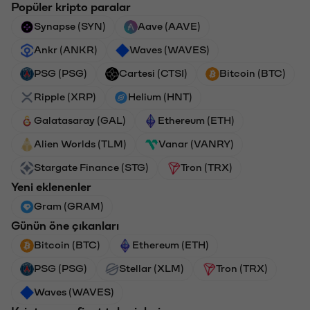
Popüler kripto paralar
Synapse (SYN)
Aave (AAVE)
Ankr (ANKR)
Waves (WAVES)
PSG (PSG)
Cartesi (CTSI)
Bitcoin (BTC)
Ripple (XRP)
Helium (HNT)
Galatasaray (GAL)
Ethereum (ETH)
Alien Worlds (TLM)
Vanar (VANRY)
Stargate Finance (STG)
Tron (TRX)
Yeni eklenenler
Gram (GRAM)
Günün öne çıkanları
Bitcoin (BTC)
Ethereum (ETH)
PSG (PSG)
Stellar (XLM)
Tron (TRX)
Waves (WAVES)