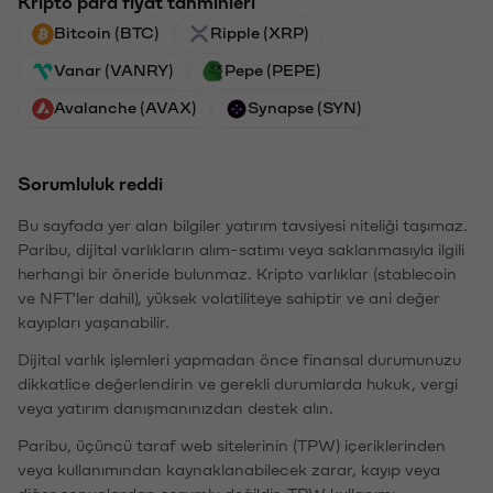
Kripto para fiyat tahminleri
Bitcoin (BTC)
Ripple (XRP)
Vanar (VANRY)
Pepe (PEPE)
Avalanche (AVAX)
Synapse (SYN)
Sorumluluk reddi
Bu sayfada yer alan bilgiler yatırım tavsiyesi niteliği taşımaz.
Paribu, dijital varlıkların alım-satımı veya saklanmasıyla ilgili
herhangi bir öneride bulunmaz. Kripto varlıklar (stablecoin
ve NFT'ler dahil), yüksek volatiliteye sahiptir ve ani değer
kayıpları yaşanabilir.
Dijital varlık işlemleri yapmadan önce finansal durumunuzu
dikkatlice değerlendirin ve gerekli durumlarda hukuk, vergi
veya yatırım danışmanınızdan destek alın.
Paribu, üçüncü taraf web sitelerinin (TPW) içeriklerinden
veya kullanımından kaynaklanabilecek zarar, kayıp veya