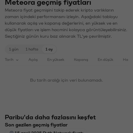
Meteora geçmiş fiyatları
Meteora fiyat geçmişini takip ederek kripto varlıkların
zaman içindeki performansını izleyin. Aşağıdaki tabloyu
kullanarak açılış ve kapanış değerlerini, en yüksek ve en
düşük fiyatları ve işlem hacmini kolayca görüntüleyebilirsiniz.
Seçtiğiniz günün kuru baz alınarak TL'ye çevrilmiştir.
1 gün
1 hafta
1 ay
Tarih
Açılış
En yüksek
Kapanış
En düşük
Haci
Bu tarih aralığı için veri bulunamadı.
Paribu'da daha fazlasını keşfet
Son gezilen geçmiş fiyatlar