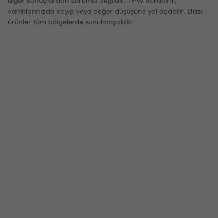
diğer sonuçlardan sorumlu değildir. TPW kullanımı,
varlıklarınızda kayıp veya değer düşüşüne yol açabilir. Bazı
ürünler tüm bölgelerde sunulmayabilir.