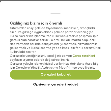
Gizliliğiniz bizim için önemli
Sitemizden en iyi şekilde faydalanabilmeniz için, amaçlarla
sınırlı ve gizliliğe uygun olacak şekilde çerezler aracılığıyla
kişisel verileriniz işlenmektedir. Bu web sitesinin çalışması için
gerekli olan çerezler zorunlu olarak kullanılmakta olup, açık
rıza vermeniz halinde deneyiminizi iyileştirmek, hizmetlerimizi
geliştirmek ve kişiselleştirme yapabilmek için farklı çerez türleri
kullanılabilecektir.
Çerezlerle verdiğiniz izni, istediğiniz zaman
Çerez tercihleri
sayfasını ziyaret ederek değiştirebilirsiniz.
Çerezler yoluyla işlenen kişisel verilerinize dair daha fazla bilgi
için Çerezlere Yönelik Aydınlatma Metni'ni inceleyebilirsiniz.
Çerezleri kabul et
Opsiyonel çerezleri reddet