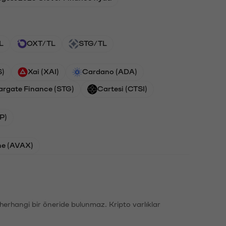
L
OXT/TL
STG/TL
S)
Xai (XAI)
Cardano (ADA)
argate Finance (STG)
Cartesi (CTSI)
P)
he (AVAX)
li herhangi bir öneride bulunmaz. Kripto varlıklar