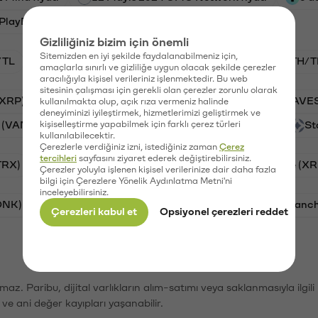
PlayDapp fiyatı
Gizliliğiniz bizim için önemli
Sitemizden en iyi şekilde faydalanabilmeniz için,
/TL
BTC/TL
VANRY/TL
GAL/TL
ETH/T
amaçlarla sınırlı ve gizliliğe uygun olacak şekilde çerezler
aracılığıyla kişisel verileriniz işlenmektedir. Bu web
sitesinin çalışması için gerekli olan çerezler zorunlu olarak
(XRP)
Aave (AAVE)
PSG (PSG)
Waves (WAVE
kullanılmakta olup, açık rıza vermeniz halinde
deneyiminizi iyileştirmek, hizmetlerimizi geliştirmek ve
 (VANRY)
kişiselleştirme yapabilmek için farklı çerez türleri
Galatasaray (GAL)
Orchid (OXT)
St
kullanılabilecektir.
Çerezlerle verdiğiniz izni, istediğiniz zaman
Çerez
tercihleri
sayfasını ziyaret ederek değiştirebilirsiniz.
TRX)
Bitcoin (BTC)
Cardano (ADA)
Ripple (XR
Çerezler yoluyla işlenen kişisel verilerinize dair daha fazla
bilgi için Çerezlere Yönelik Aydınlatma Metni'ni
inceleyebilirsiniz.
ONK)
Ethereum (ETH)
Synapse (SYN)
Avalanc
Çerezleri kabul et
Opsiyonel çerezleri reddet
şımaz. Paribu, dijital varlıkların alım-satımı veya saklanmasıyla ilgi
r ve ani değer kayıpları yaşanabilir.