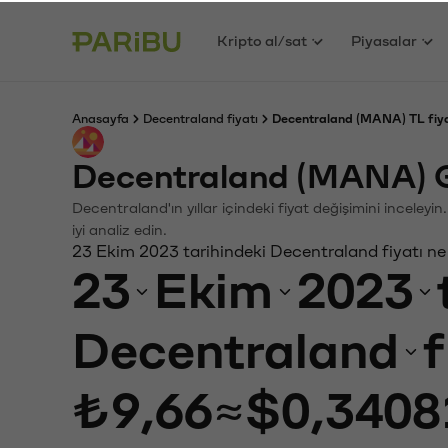
Kripto al/sat
Piyasalar
Anasayfa
Decentraland fiyatı
Decentraland (MANA) TL fiya
Decentraland (MANA) G
Decentraland'ın yıllar içindeki fiyat değişimini inceley
iyi analiz edin.
23 Ekim 2023 tarihindeki Decentraland fiyatı ne
23
Ekim
2023
Decentraland
f
₺9,66
≈
$0,3408