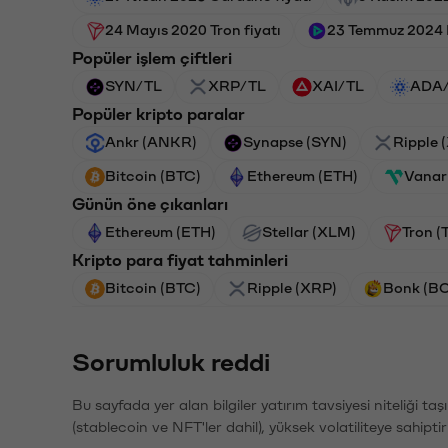
24 Mayıs 2020 Tron fiyatı
23 Temmuz 2024 
Popüler işlem çiftleri
SYN/TL
XRP/TL
XAI/TL
ADA
Popüler kripto paralar
Ankr (ANKR)
Synapse (SYN)
Ripple 
Bitcoin (BTC)
Ethereum (ETH)
Vanar
Günün öne çıkanları
Ethereum (ETH)
Stellar (XLM)
Tron (
Kripto para fiyat tahminleri
Bitcoin (BTC)
Ripple (XRP)
Bonk (B
Sorumluluk reddi
Bu sayfada yer alan bilgiler yatırım tavsiyesi niteliği ta
(stablecoin ve NFT'ler dahil), yüksek volatiliteye sahipti