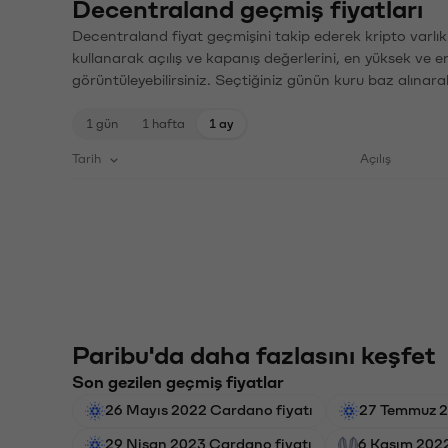
Decentraland geçmiş fiyatları
Decentraland fiyat geçmişini takip ederek kripto varlık
kullanarak açılış ve kapanış değerlerini, en yüksek ve e
görüntüleyebilirsiniz. Seçtiğiniz günün kuru baz alınarak
1 gün
1 hafta
1 ay
Tarih
Açılış
Paribu'da daha fazlasını keşfet
Son gezilen geçmiş fiyatlar
26 Mayıs 2022 Cardano fiyatı
27 Temmuz 2
29 Nisan 2023 Cardano fiyatı
6 Kasım 2022