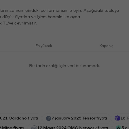
ların zaman içindeki performansını izleyin. Aşağıdaki tabloyu
n düşük fiyatları ve işlem hacmini kolayca
 TL'ye çevrilmiştir.
En yüksek
Kapanış
Bu tarih aralığı için veri bulunamadı.
021 Cardano fiyatı
7 january 2025 Tensor fiyatı
16 T
 Mina fiyatı
12 Mayıs 2024 OMG Network fiyatı
5 a